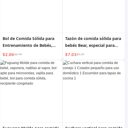
Bol de Comida Sólida para
Tazón de comida sólida para
Entrenamiento de Bebés,
bebés Bear, especial para
Vajilla de Silicona para
recién nacidos, para comer,
$2.06
$7.03
$2.74
$9.37
Niños, Recipiente Especial
aprender, entrenar, tazón
para Snacks, a Prueba de
para moler con ventosa, a
Caídas y Resistente al Calor
prueba de caídas y
resistente al calor