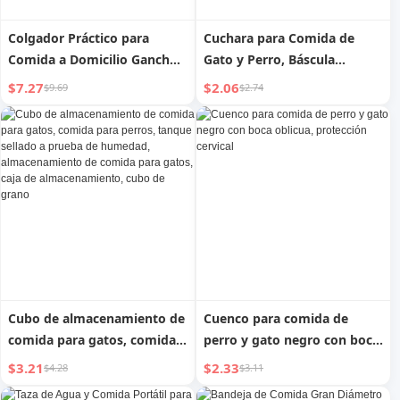
Colgador Práctico para
Cuchara para Comida de
Comida a Domicilio Gancho
Gato y Perro, Báscula
para Puerta Fuera de la
Medidora, Taza Medidora,
$7.27
$2.06
$9.69
$2.74
Puerta Colgador para Té de
Pala, Cuchara Ajustable,
Leche Colgador para Comida
Suministros para Comida de
Puerta de Entrada
Mascotas
Almacenamiento con
Ventosa Gadget Útil Entrada
Cubo de almacenamiento de
Cuenco para comida de
comida para gatos, comida
perro y gato negro con boca
para perros, tanque sellado
oblicua, protección cervical
$3.21
$2.33
$4.28
$3.11
a prueba de humedad,