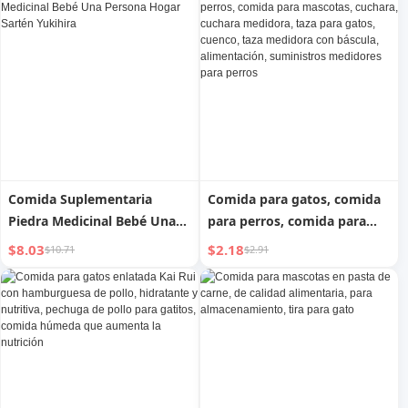
Comida Suplementaria
Comida para gatos, comida
Piedra Medicinal Bebé Una
para perros, comida para
Persona Hogar Sartén
mascotas, cuchara, cuchara
$8.03
$2.18
$10.71
$2.91
Yukihira
medidora, taza para gatos,
cuenco, taza medidora con
báscula, alimentación,
suministros medidores para
perros