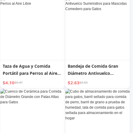
almacenamiento de comida
para gatos, caja de
almacenamiento, cubo de
grano
Taza de Agua y Comida
Bandeja de Comida Gran
Portátil para Perros al Aire
Diámetro Antivuelco
Libre
Suministros para Mascotas
$4.10
$2.63
$5.47
$3.50
Comedero para Gatos