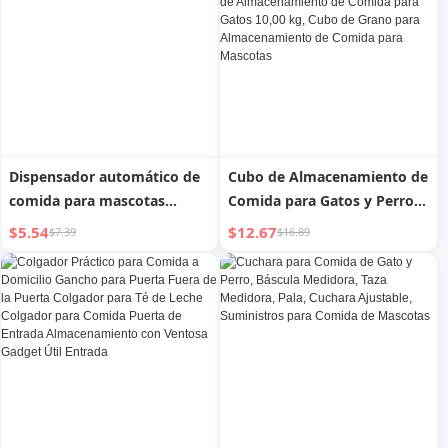
bebés
Prueba de Humedad, Barril
de Almacenamiento de
Comida Seca para Mascotas
para Gatos
Dispensador automático de
Cubo de Almacenamiento de
comida para mascotas
Comida para Gatos y Perros,
integrado, cuenco para
Barril Sellado a Prueba de
$5.54
$12.67
$7.39
$16.89
gatos
Humedad, Cubo de
Almacenamiento de Comida
para Gatos 10,00 kg, Cubo
de Grano para
Almacenamiento de Comida
para Mascotas