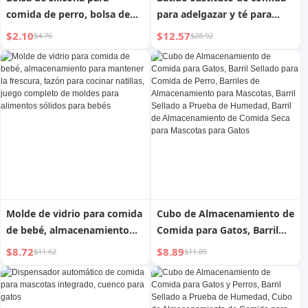
comida de perro, bolsa de
para adelgazar y té para
premios para mascotas,
perder peso
$2.10
$12.57
$4.76
$28.92
bolsa de entrenamiento para
perros a prueba de agua
Molde de vidrio para comida
Cubo de Almacenamiento de
de bebé, almacenamiento
Comida para Gatos, Barril
para mantener la frescura,
Sellado para Comida de
$8.72
$8.89
$11.62
$11.85
tazón para cocinar natillas,
Perro, Barriles de
juego completo de moldes
Almacenamiento para
para alimentos sólidos para
Mascotas, Barril Sellado a