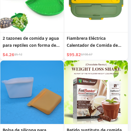
2 tazones de comida y agua
Fiambrera Eléctrica
para reptiles con forma de
Calentador de Comida de
hoja
75W 1.8L Portátil a Prueba
$4.26
$95.82
$5.12
$198.67
de Fugas para Coche y
Hogar
Bolsa de silicona para
Batido sustituto de comida