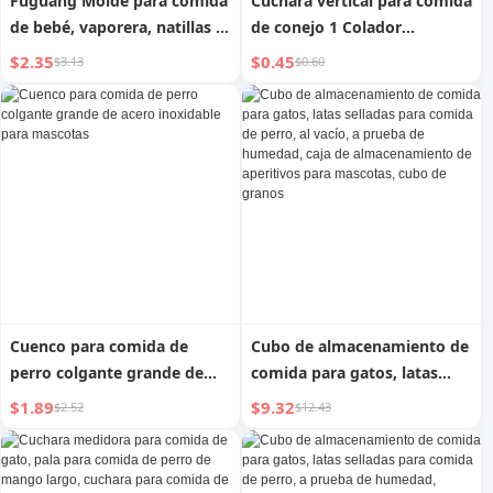
Fuguang Molde para comida
Cuchara vertical para comida
de bebé, vaporera, natillas al
de conejo 1 Colador
vapor, bol apto para
pequeño para uso
$2.35
$0.45
$3.13
$0.60
microondas, vajilla para
doméstico 1 Escurridor para
bebé, bol para comida
tapas de cocina 1
sólida, recipiente congelado
Cuenco para comida de
Cubo de almacenamiento de
perro colgante grande de
comida para gatos, latas
acero inoxidable para
selladas para comida de
$1.89
$9.32
$2.52
$12.43
mascotas
perro, al vacío, a prueba de
humedad, caja de
almacenamiento de