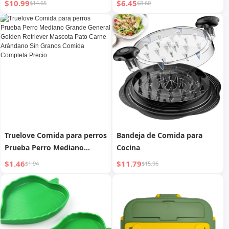
$10.99
$6.45
$14.65
$8.60
Sin Granos y Gordura |
Húmeda para Bibimbap de
Salida
Gato Snack para Gatos
Suministros para Mascotas
Truelove Comida para perros
Bandeja de Comida para
Prueba Perro Mediano
Cocina
Grande General Golden
$1.46
$11.79
$1.94
$15.96
Retriever Mascota Pato
Carne Arándano Sin Granos
Comida Completa Precio