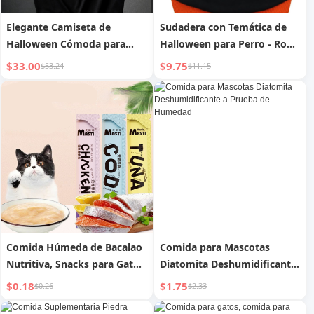
Elegante Camiseta de
Sudadera con Temática de
Halloween Cómoda para
Halloween para Perro - Ropa
Hombre con Estampado de
Cómoda y Cálida Informal
$33.00
$9.75
$53.24
$11.15
Calavera y Letras
Comida Húmeda de Bacalao
Comida para Mascotas
Nutritiva, Snacks para Gatos
Diatomita Deshumidificante
Hidratantes y Estimulantes
a Prueba de Humedad
$0.18
$1.75
$0.26
$2.33