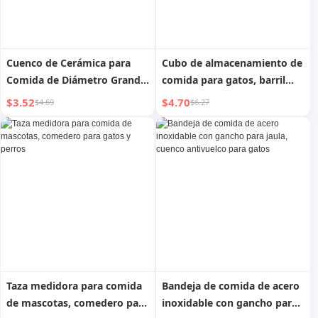
Cuenco de Cerámica para
Cubo de almacenamiento de
Comida de Diámetro Grande
comida para gatos, barril
con Patas Altas para Gatos
sellado para comida de
$3.52
$4.70
$4.69
$6.27
perro, barril de grano a
prueba de humedad, lata de
comida para gatos sellada
para almacenamiento en el
hogar
Taza medidora para comida
Bandeja de comida de acero
de mascotas, comedero para
inoxidable con gancho para