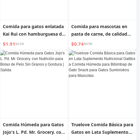
Comida para gatos enlatada
Comida para mascotas en
Kai Rui con hamburguesa de
pasta de carne, de calidad
pollo, hidratante y nutritiva,
alimentaria, para
$1.91
$0.74
$2.54
$0.98
pechuga de pollo para
almacenamiento, tira para
gatitos, comida húmeda que
gato
aumenta la nutrición
Comida Húmeda para Gatos
Truelove Comida Básica para
Jojo's L. Pd. Mr. Grocery. con
Gatos en Lata Suplemento
Nutrición para Bolas de Pelo
Nutricional Gatitos a Comida