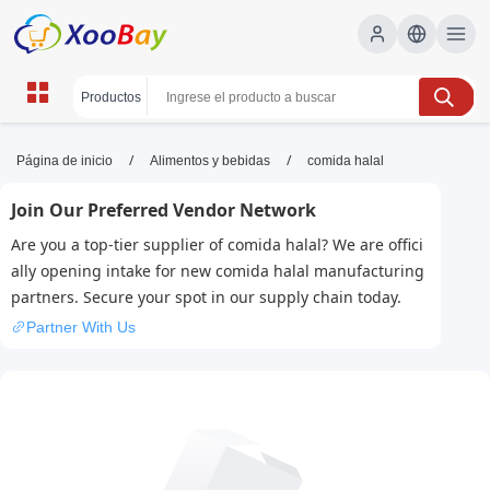
comida halal | XOOBAY B2B/B2C
/
/
Página de inicio
Alimentos y bebidas
comida halal
Marketplace
Join Our Preferred Vendor Network
comida halal, restaurantes halal, guía halal,
Are you a top-tier supplier of comida halal? We are offici
wholesale comida halal, XOOBAY
ally opening intake for new comida halal manufacturing
Guía de comida halal
partners. Secure your spot in our supply chain today.
Partner With Us