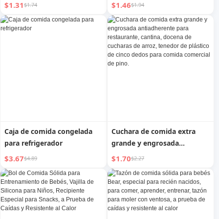
gatos y perros
jaula, cuenco antivuelco para
$1.31
$1.46
$1.74
$1.94
gatos
Caja de comida congelada
Cuchara de comida extra
para refrigerador
grande y engrosada
antiadherente para
$3.67
$1.70
$4.89
$2.27
restaurante, cantina, docena
de cucharas de arroz,
tenedor de plástico de cinco
dedos para comida
comercial de pino.