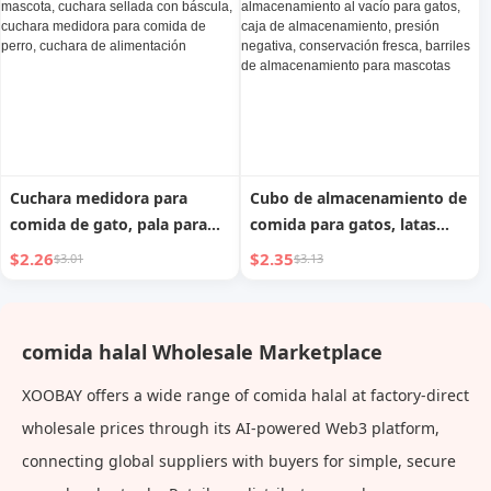
aperitivos para mascotas,
cubo de granos
Cuchara medidora para
Cubo de almacenamiento de
comida de gato, pala para
comida para gatos, latas
comida de perro de mango
selladas para comida de
$2.26
$2.35
$3.01
$3.13
largo, cuchara para comida
perro, a prueba de
de mascota, cuchara sellada
humedad, almacenamiento
con báscula, cuchara
al vacío para gatos, caja de
comida halal Wholesale Marketplace
medidora para comida de
almacenamiento, presión
perro, cuchara de
negativa, conservación
XOOBAY offers a wide range of comida halal at factory-direct
alimentación
fresca, barriles de
wholesale prices through its AI-powered Web3 platform,
almacenamiento para
connecting global suppliers with buyers for simple, secure
mascotas