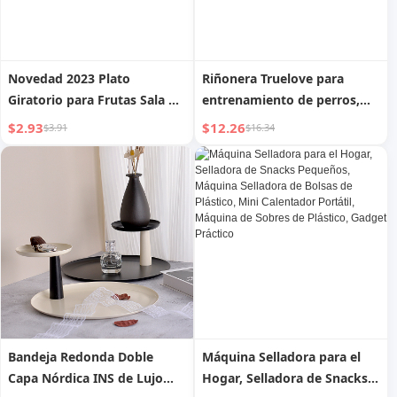
Novedad 2023 Plato
Riñonera Truelove para
Giratorio para Frutas Sala de
entrenamiento de perros,
Estar Hogar Plato de Frutas
bolsa multifuncional para
$2.93
$12.26
$3.91
$16.34
de Entrada de Alta Gama
correr, mochila para
Caja de Snacks Estante para
mascotas, bolsa de snacks,
Frutas Cesta de Frutas
suministros para mascotas
Bandeja Redonda Doble
Máquina Selladora para el
Capa Nórdica INS de Lujo
Hogar, Selladora de Snacks