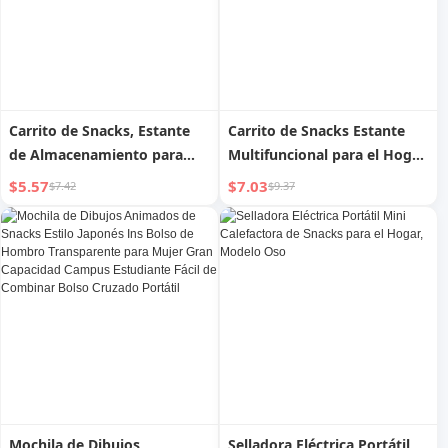
Carrito de Snacks, Estante
Carrito de Snacks Estante
de Almacenamiento para
Multifuncional para el Hogar
Productos de Bebés, Estante
Móvil Sala de Estar
$5.57
$7.03
$7.42
$9.37
de Almacenamiento Móvil
Almacenamiento de
de Múltiples Niveles,
Verduras y Frutas de
Estantes Organizadores
Múltiples Capas en el Suelo
Mochila de Dibujos
Selladora Eléctrica Portátil