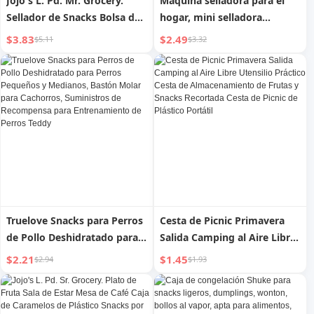
Jojo's L. Pd. Mr. Grocery.
Máquina selladora para el
Sellador de Snacks Bolsa de
hogar, mini selladora
Papas Fritas Cierre para
pequeña, máquina para
$3.83
$2.49
$5.11
$3.32
Alimentos | Solapa Dura
sobres de plástico, clip
sellador, herramienta de
sellado fantástica, selladora
de snacks
Truelove Snacks para Perros
Cesta de Picnic Primavera
de Pollo Deshidratado para
Salida Camping al Aire Libre
Perros Pequeños y
Utensilio Práctico Cesta de
$2.21
$1.45
$2.94
$1.93
Medianos, Bastón Molar
Almacenamiento de Frutas y
para Cachorros, Suministros
Snacks Recortada Cesta de
de Recompensa para
Picnic de Plástico Portátil