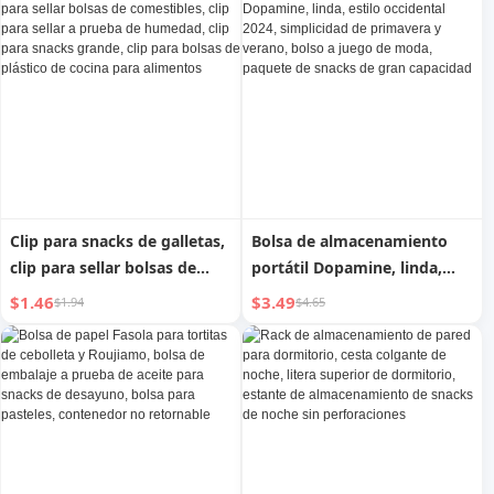
grandes y pequeños, snacks
de recompensa para
entrenamiento de mascotas
Clip para snacks de galletas,
Bolsa de almacenamiento
clip para sellar bolsas de
portátil Dopamine, linda,
comestibles, clip para sellar
estilo occidental 2024,
$1.46
$3.49
$1.94
$4.65
a prueba de humedad, clip
simplicidad de primavera y
para snacks grande, clip
verano, bolso a juego de
para bolsas de plástico de
moda, paquete de snacks de
cocina para alimentos
gran capacidad