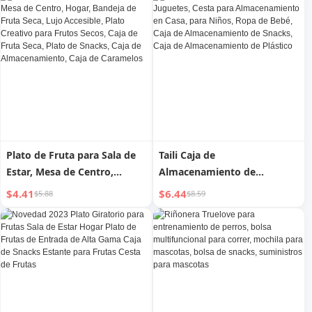
Cama, Cesta Colgante para
de Verduras Cesta de
Artículos Varios en la Mesita
Almacenamiento de
de Noche de Literas
Artículos Varios Plástico
Superiores para Teléfono
Móvil
Plato de Fruta para Sala de
Taili Caja de
Estar, Mesa de Centro,
Almacenamiento de
Hogar, Bandeja de Fruta
Juguetes, Cesta para
$4.41
$6.44
$5.88
$8.59
Seca, Lujo Accesible, Plato
Almacenamiento en Casa,
Creativo para Frutos Secos,
para Niños, Ropa de Bebé,
Caja de Fruta Seca, Plato de
Caja de Almacenamiento de
Snacks, Caja de
Snacks, Caja de
Almacenamiento, Caja de
Almacenamiento de Plástico
Caramelos