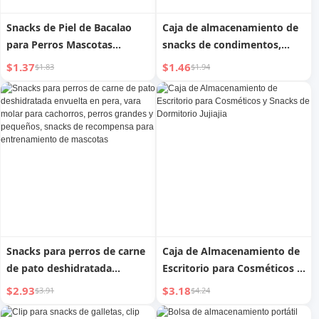
Snacks de Piel de Bacalao
Caja de almacenamiento de
para Perros Mascotas
snacks de condimentos,
Deshidratados al Aire
cesta de almacenamiento de
$1.37
$1.46
$1.83
$1.94
Molares Recompensa
cosméticos, cocina
Entrenamiento Snacks para
Perros Tamaño Pequeño
Perros Nutrición Comida
Bibimbap Jerky
Snacks para perros de carne
Caja de Almacenamiento de
de pato deshidratada
Escritorio para Cosméticos y
envuelta en pera, vara molar
Snacks de Dormitorio Jujiajia
$2.93
$3.18
$3.91
$4.24
para cachorros, perros