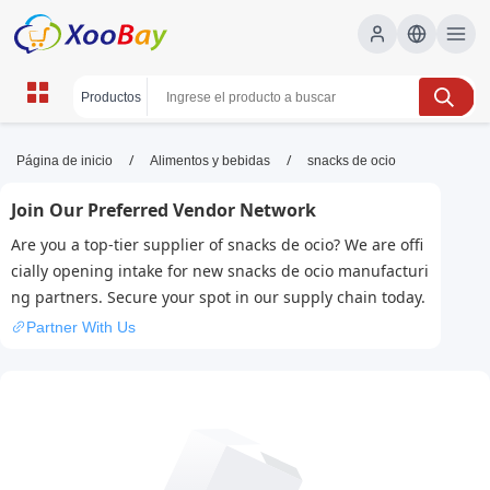
snacks de ocio | XOOBAY B2B/B2C
/
/
Página de inicio
Alimentos y bebidas
snacks de ocio
Marketplace
Join Our Preferred Vendor Network
SEO, optimización web, Google, wholesale snacks
Are you a top-tier supplier of snacks de ocio? We are offi
de ocio, XOOBAY
cially opening intake for new snacks de ocio manufacturi
Aprende estrategias de SEO para mejorar la visibilidad en
ng partners. Secure your spot in our supply chain today.
Google y atraer tráfico orgánico de calidad.
Partner With Us