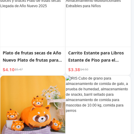
Plato de frutas secas de Año
Carrito Estante para Libros
Nuevo Plato de frutas para
Estante de Piso para el
sala de estar familiar Plato
Hogar Dormitorio Estante
$4.10
$3.38
$5.47
$4.50
de mesa de café Plato de
para Snacks Estantes de
dulces y snacks Plato de
Almacenamiento
frutas secas Llegada de Año
Multifuncionales Extraíbles
Nuevo 2025
para Niños