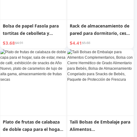
Bolsa de papel Fasola para
Rack de almacenamiento de
tortitas de cebolleta y
pared para dormitorio, cesta
Roujiamo, bolsa de embalaje
colgante de noche, litera
$3.68
$4.41
$4.91
$5.88
a prueba de aceite para
superior de dormitorio,
snacks de desayuno, bolsa
estante de almacenamiento
para pasteles, contenedor
de snacks de noche sin
no retornable
perforaciones
Plato de frutas de calabaza
Taili Bolsas de Embalaje para
de doble capa para el hogar,
Alimentos
sala de estar, mesa de café,
Complementarios, Bolsa con