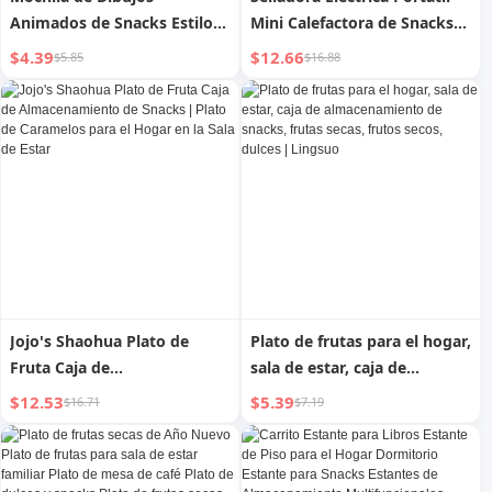
Animados de Snacks Estilo
Mini Calefactora de Snacks
Japonés Ins Bolso de
para el Hogar, Modelo Oso
$4.39
$12.66
$5.85
$16.88
Hombro Transparente para
Mujer Gran Capacidad
Campus Estudiante Fácil de
Combinar Bolso Cruzado
Portátil
Jojo's Shaohua Plato de
Plato de frutas para el hogar,
Fruta Caja de
sala de estar, caja de
Almacenamiento de Snacks
almacenamiento de snacks,
$12.53
$5.39
$16.71
$7.19
| Plato de Caramelos para el
frutas secas, frutos secos,
Hogar en la Sala de Estar
dulces | Lingsuo