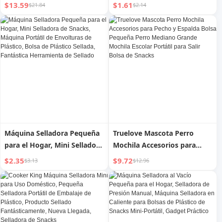
Ligero para Vestíbulo de
Pequeños, Máquina
$13.59
$1.61
$21.84
$2.14
Hogar, Exhibición de
Selladora de Bolsas de
Almacenamiento de
Plástico, Mini Calentador
Perfume, Difusor de
Portátil, Máquina de Sobres
Fragancia, Exhibidor de
de Plástico, Gadget Práctico
Snacks
Máquina Selladora Pequeña
Truelove Mascota Perro
para el Hogar, Mini Selladora
Mochila Accesorios para
de Snacks, Máquina Portátil
Pecho y Espalda Bolsa
$2.35
$9.72
$3.13
$12.96
de Envolturas de Plástico,
Pequeña Perro Mediano
Bolsa de Plástico Sellada,
Grande Mochila Escolar
Fantástica Herramienta de
Portátil para Salir Bolsa de
Sellado
Snacks