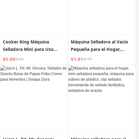
Cooker King Máquina
Máquina Selladora al Vacío
Selladora Mini para Uso
Pequeña para el Hogar,
Doméstico, Pequeña
Selladora de Presión Manual,
$5.00
$1.91
$6.66
$2.54
Selladora Portátil de
Máquina Selladora en
Embalaje de Plástico,
Caliente para Bolsas de
Producto Sellado
Plástico de Snacks Mini-
Fantásticamente, Nueva
Portátil, Gadget Práctico
Llegada, Selladora de Snacks