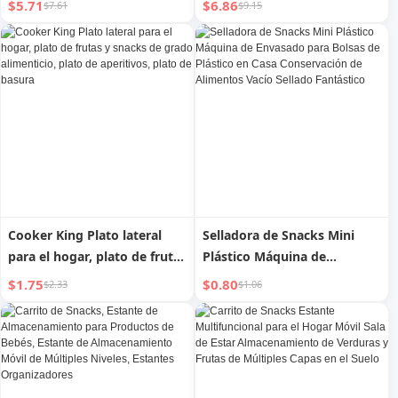
$5.71
$6.86
$7.61
$9.15
exhibición de snacks de Año
Cierre Hermético de Grado
Nuevo, plato de caramelos
Alimentario para Bebés,
de lujo de alta gama,
Bolsa de Almacenamiento
almacenamiento de frutas
Congelado para Snacks de
secas
Bebés, Paquete de
Protección de Frescura
Cooker King Plato lateral
Selladora de Snacks Mini
para el hogar, plato de frutas
Plástico Máquina de
y snacks de grado
Envasado para Bolsas de
$1.75
$0.80
$2.33
$1.06
alimenticio, plato de
Plástico en Casa
aperitivos, plato de basura
Conservación de Alimentos
Vacío Sellado Fantástico