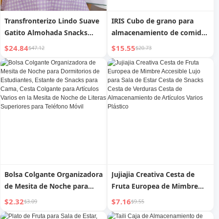
Transfronterizo Lindo Suave
IRIS Cubo de grano para
Gatito Almohada Snacks
almacenamiento de comida
Adorable Gato Oso Cerdo
de gato, a prueba de
$24.84
$15.55
$47.12
$20.73
Almohada Snacks Juguete
humedad, almacenamiento
de Peluche
de snacks, barril sellado para
almacenamiento de comida
para mascotas de 10.00 kg,
comida para perros
Bolsa Colgante Organizadora
Jujiajia Creativa Cesta de
de Mesita de Noche para
Fruta Europea de Mimbre
Dormitorios de Estudiantes,
Accesible Lujo para Sala de
$2.32
$7.16
$3.09
$9.55
Estante de Snacks para
Estar Cesta de Snacks Cesta