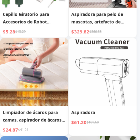
Cepillo Giratorio para
Aspiradora para pelo de
Accesorios de Robot
mascotas, artefacto de
Barredor
soplado de alta potencia,
$5.28
$329.82
$13.29
$866.33
herramienta de aseo seis en
uno, cortapelos para perros
de bajo ruido Temu
Limpiador de ácaros para
Aspiradora
camas, aspirador de ácaros
$61.20
$101.60
con succión potente para el
$24.87
$41.21
hogar