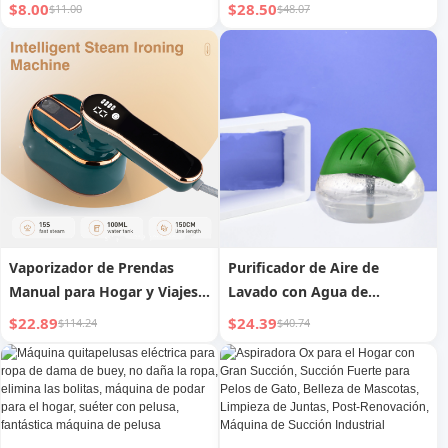
$8.00
$28.50
$11.00
$48.07
Vaporizador de Prendas
Purificador de Aire de
Manual para Hogar y Viajes
Lavado con Agua de
Máquina de Planchar
Escritorio, Fácil de Usar,
$22.89
$24.39
$114.24
$40.74
Desodorizante, Decoración
de Estilo Versátil