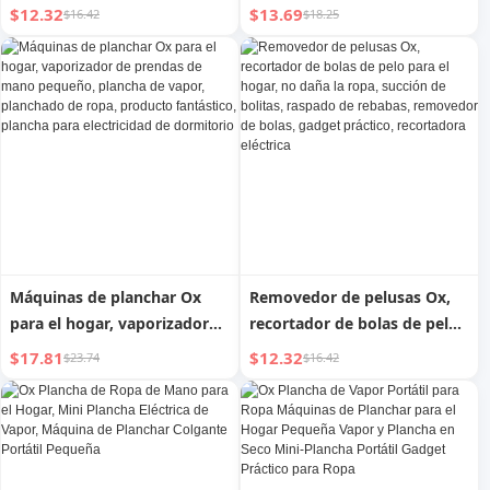
para Hogar No Daña la Ropa
para Ropa, Quitapelusas
$12.32
$13.69
$16.42
$18.25
Maravilloso, No Daña la
Ropa, Quitapelusas para el
Hogar
Máquinas de planchar Ox
Removedor de pelusas Ox,
para el hogar, vaporizador
recortador de bolas de pelo
de prendas de mano
para el hogar, no daña la
$17.81
$12.32
$23.74
$16.42
pequeño, plancha de vapor,
ropa, succión de bolitas,
planchado de ropa, producto
raspado de rebabas,
fantástico, plancha para
removedor de bolas, gadget
electricidad de dormitorio
práctico, recortadora
eléctrica