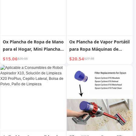
Ox Plancha de Ropa de Mano
Ox Plancha de Vapor Portátil
para el Hogar, Mini Plancha
para Ropa Máquinas de
Eléctrica de Vapor, Máquina
Planchar para el Hogar
$15.06
$20.54
$20.08
$27.38
de Planchar Colgante
Pequeña Vapor y Plancha en
Portátil Pequeña
Seco Mini-Plancha Portátil
Gadget Práctico para Ropa