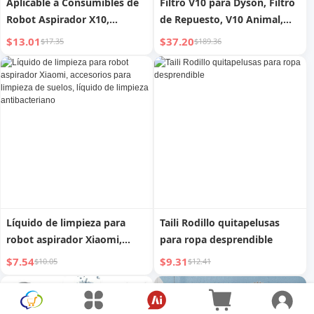
Aplicable a Consumibles de
Filtro V10 para Dyson, Filtro
Robot Aspirador X10,
de Repuesto, V10 Animal,
Solución de Limpieza X20
SV12 Cyclone Inalámbrico
$13.01
$37.20
$17.35
$189.36
ProPlus, Cepillo Lateral,
Bolsa de Polvo, Paño de
Limpieza
Líquido de limpieza para
Taili Rodillo quitapelusas
robot aspirador Xiaomi,
para ropa desprendible
accesorios para limpieza de
$7.54
$9.31
$10.05
$12.41
suelos, líquido de limpieza
antibacteriano