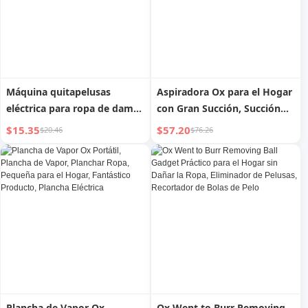
Máquina quitapelusas
Aspiradora Ox para el Hogar
eléctrica para ropa de dama
con Gran Succión, Succión
de buey, no daña la ropa,
Fuerte para Pelos de Gato,
$15.35
$57.20
$20.46
$76.26
elimina las bolitas, máquina
Belleza de Mascotas,
de podar para el hogar,
Limpieza de Juntas, Post-
suéter con pelusa, fantástica
Renovación, Máquina de
máquina de pelusa
Succión Industrial
Plancha de Vapor Ox
Ox Went to Burr Removing