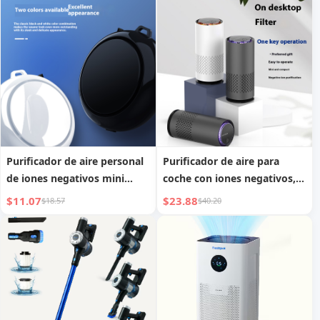
Purificador de aire personal
Purificador de aire para
de iones negativos mini
coche con iones negativos,
portátil para coche y hogar,
eliminación de humo y
$11.07
$23.88
$18.57
$40.20
montado en el cuello
polvo, purificador de aire
pequeño y portátil para
escritorio