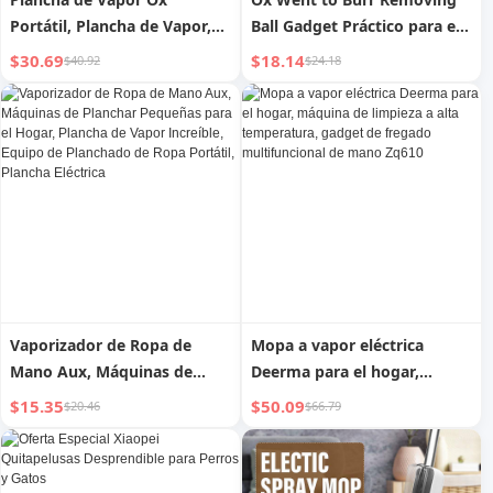
Portátil, Plancha de Vapor,
Ball Gadget Práctico para el
Planchar Ropa, Pequeña
Hogar sin Dañar la Ropa,
$30.69
$18.14
$40.92
$24.18
para el Hogar, Fantástico
Eliminador de Pelusas,
Producto, Plancha Eléctrica
Recortador de Bolas de Pelo
Vaporizador de Ropa de
Mopa a vapor eléctrica
Mano Aux, Máquinas de
Deerma para el hogar,
Planchar Pequeñas para el
máquina de limpieza a alta
$15.35
$50.09
$20.46
$66.79
Hogar, Plancha de Vapor
temperatura, gadget de
Increíble, Equipo de
fregado multifuncional de
Planchado de Ropa Portátil,
mano Zq610