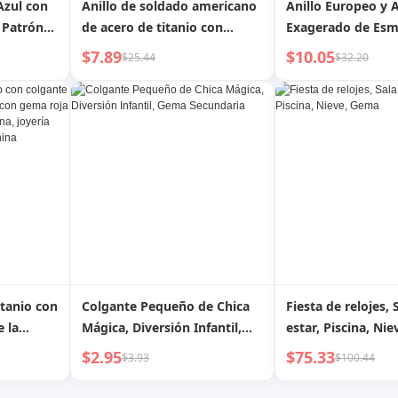
Azul con
Anillo de soldado americano
Anillo Europeo y
 Patrón
de acero de titanio con
Exagerado de Esm
personalidad de gema
Colores Pintado 
$7.89
$10.05
$25.44
$32.20
Grande
itanio con
Colgante Pequeño de Chica
Fiesta de relojes, 
e la
Mágica, Diversión Infantil,
estar, Piscina, Ni
ema roja
Gema Secundaria
$2.95
$75.33
$3.93
$100.44
n
mple para