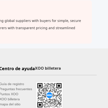
Natural de Decoración de
Gemas, Adecuado para
Principiantes de Brujas,
g global suppliers with buyers for simple, secure
Regalos para Fiestas,
Suministros para
urers with transparent pricing and streamlined
Celebraciones Festivas
Centro de ayuda
XOO billetera
Guía de registro
Preguntas frecuentes
Puntos XOO
XOO billetera
mapa del sitio