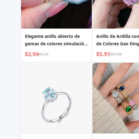
Elegante anillo abierto de
Anillo de Ardilla c
gemas de colores simulación
de Colores Gao Din
topacio azul océano claro
para Mujer
$2.94
$5.91
$9.25
$57.06
rectangulares