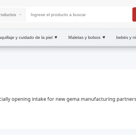
quillaje y cuidado de la piel
Maletas y bolsos
bebés y n
▼
▼
tplace
dras preciosas, wholesale gema, XOOBAY
reciosos para coleccionistas y amantes de la joyería; guía de co
icially opening intake for new gema manufacturing partners