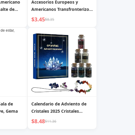
 Americano
Accesorios Europeos y
alte de
Americanos Transfronterizos
con Gema
Anillo Irregular con
$3.45
$8.35
Incrustaciones de Gemas
Estilo Frío Juego Anillos de
Unión Metálicos
Personalizados
Sala de
Calendario de Adviento de
eve, Gema
Cristales 2025 Cristales
Curativos, Conjunto de
$8.48
$11.36
Regalo de Botella de
Fragmentos de Cristal