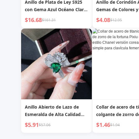
Anillo de Plata de Ley S925
Anillo de Corindón 
con Gema Azul Océano Clara
Gemas de Colores y
Incrustada de Diamantes
Hueco
$16.68
$4.08
$161.31
$12.95
Anillo Abierto de Lazo de
Collar de acero de t
Esmeralda de Alta Calidad
colgante de zorro d
con Gemas de Colores Amor
fortuna Pixiu con g
$5.91
$1.46
$57.06
$1.94
Europeo y Americano
estilo Chanel versió
coreana, joyería si