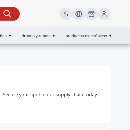
iños
drones y robots
productos electrónicos
▼
▼
▼
mpra y cuidado.
. Secure your spot in our supply chain today.