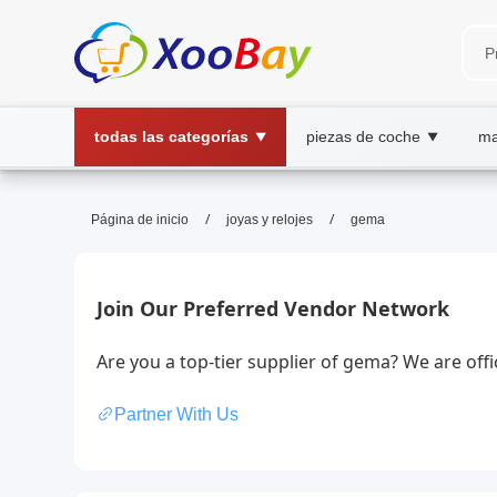
todas las categorías
piezas de coche
ma
▼
▼
gema | XOOBAY B2B/B2C Marke
/
/
Página de inicio
joyas y relojes
gema
gema, gema preciosa, joyería, gemas, pie
Descubre gemas fascinantes, joyas únicas y minerales p
Join Our Preferred Vendor Network
Are you a top-tier supplier of gema? We are off
Partner With Us