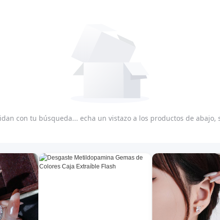
dan con tu búsqueda... echa un vistazo a los productos de abajo,