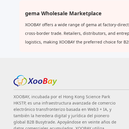
clavícula femenina
gema Wholesale Marketplace
XOOBAY offers a wide range of gema at factory-direct
cross-border trade. Retailers, distributors, and ent
logistics, making XOOBAY the preferred choice for B
XOOBAY, incubada por el Hong Kong Science Park
HKSTP, es una infraestructura avanzada de comercio
electrónico transfronterizo basada en Web3 + IA, y
también la heredera digital y jurídica del pionero
global B2B Busytrade. Apoyándose en veinte años de
datos comerciales acumulados, XOOBAY utiliza