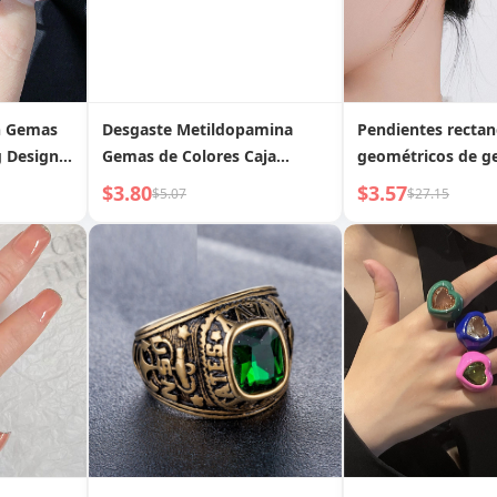
on Gemas
Desgaste Metildopamina
Pendientes rectan
g Design
Gemas de Colores Caja
geométricos de 
Extraíble Flash
pequeñas
$3.80
$3.57
$5.07
$27.15