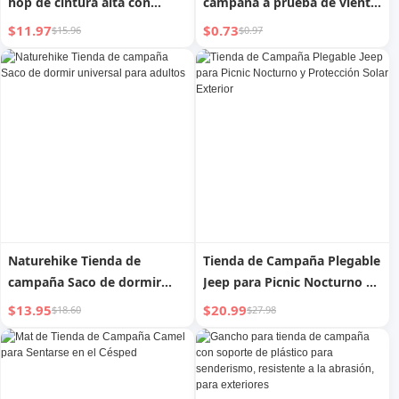
hop de cintura alta con
campaña a prueba de viento,
abertura, para escapar de la
polea audaz, ajustable, para
$11.97
$0.73
$15.96
$0.97
Tierra
exteriores
Naturehike Tienda de
Tienda de Campaña Plegable
campaña Saco de dormir
Jeep para Picnic Nocturno y
universal para adultos
Protección Solar Exterior
$13.95
$20.99
$18.60
$27.98