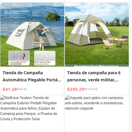
plata de Nepal indio-
pakistaní
Tienda de Campaña
Tienda de campaña para 6
Automática Plegable Portátil
personas, verde militar,
para Exteriores
beige, tela de poliéster,
$41.28
$355.29
$65.36
$1119.18
varilla de hierro automática