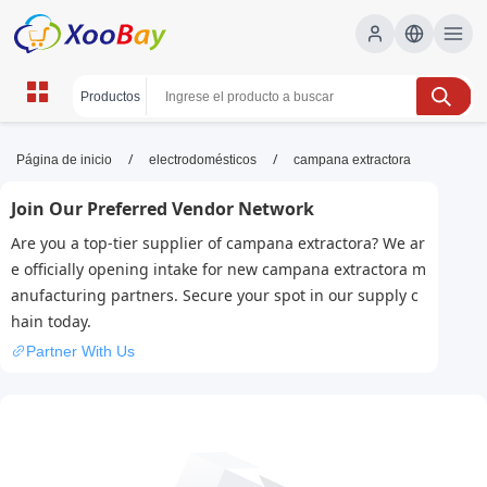
campana extractora | XOOBAY
/
/
Página de inicio
electrodomésticos
campana extractora
B2B/B2C Marketplace
Join Our Preferred Vendor Network
campana extractora,campana de
Are you a top-tier supplier of campana extractora? We ar
cocina,extracción de humo, wholesale campana
e officially opening intake for new campana extractora m
extractora, XOOBAY
anufacturing partners. Secure your spot in our supply c
Descubre campanas extractoras eficientes para cocinas
hain today.
modernas. Filtran olores, grasa y humo, maximizando la
Partner With Us
ventilación y el estilo en casa.