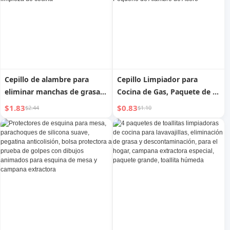
Cepillo de alambre para
Cepillo Limpiador para
eliminar manchas de grasa
Cocina de Gas, Paquete de 3,
de estufa de gas, cepillo para
Herramienta de Limpieza de
$1.83
$0.83
$2.44
$1.10
ranuras, cepillo para
Aceite para Estufa y
campana extractora,
Campana Extractora de
herramienta de limpieza de
Cocina, Cepillo Pequeño de
cocina
Alambre de Acero