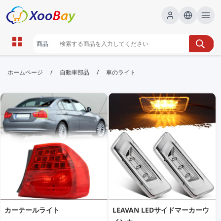
車のライト | XOOBAY B2B/B2C
/
/
ホームページ
自動車部品
車のライト
Marketplace
車のライト,ヘッドライト,ライト選び, wholesale 車の
ライト, XOOBAY
車のライト選びのポイントを詳説案内ガイド
カーテールライト
LEAVAN LEDサイドマーカーウ