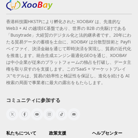
香港科技園HKSTPにより孵化された XOOBAY は、先進的な
Web3 + AI の越境EC基盤であり、世界の B2B の先駆けである
「Busytrade」大経贸のデジタル化と法的継承者です。20年にわ
たる貿易データの蓄積を土台に、XOOBAY は分散型技術と PayFi
ペイファイ、決済金融を通じて即時決済を実現し、貿易の近代化
を推進します。統合生成エンジン最適化GEOを通じ、XOOBAY
は中小企業が従来のプラットフォームの独占を打破し、データ主
権を取り戻すのを支援します。この“SaaS + マーケットプレイ
ス”モデルは、貿易の効率性と検証性を保証し、進化を続ける AI
検索の局面で事業者に最大の露出をもたらします。
コミュニティに参加する
私たちについて
政策支援
ヘルプセンター