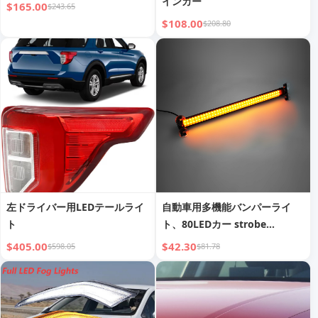
インカー
$165.00
$243.65
$108.00
$208.80
左ドライバー用LEDテールライ
自動車用多機能バンパーライ
ト
ト、80LEDカー strobe
lights、フロントガラス警告
$405.00
$42.30
$598.05
$81.78
灯、マルチモードカー ルーフ
ストリップライト