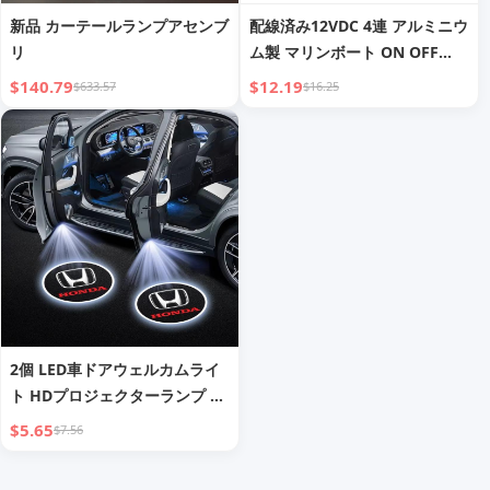
新品 カーテールランプアセンブ
配線済み12VDC 4連 アルミニウ
リ
ム製 マリンボート ON OFF
SPST デュアルブルー カーライ
$140.79
$12.19
$633.57
$16.25
ト 防水トグルスイッチパネル
ステッカー付き
2個 LED車ドアウェルカムライ
ト HDプロジェクターランプ ア
クセサリー ホンダ シビック フ
$5.65
$7.56
ィット アコード シティ ヴェゼ
ル CR-V S660 オデッセイ HR-V