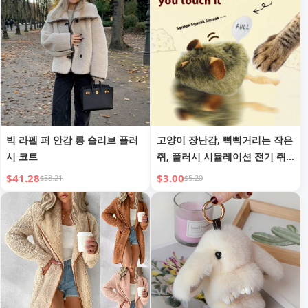
빅 라펠 퍼 안감 롱 슬리브 플러
고양이 장난감, 삑삑거리는 작은
시 코트
쥐, 플러시 시뮬레이션 전기 쥐,
긁힘 방지, 물림 방지, 삑삑거리
$41.28
$3.00
$58.21
$5.20
는 쥐, 고양이 티저 장난감, 자체
오락