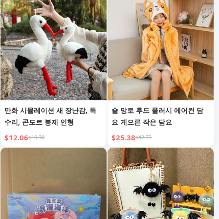
만화 시뮬레이션 새 장난감, 독
숄 망토 후드 플러시 에어컨 담
수리, 콘도르 봉제 인형
요 게으른 작은 담요
$12.06
$25.38
$19.30
$42.73