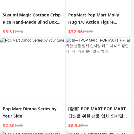
Susumi Magic Cottage Crisp
PopMart Pop Mart Molly
Rice Hand-Made Blind Box
Hug 1/8 Action Figure
Pop Mart Cute Trendy
Trendy Fashion Doll
$5.31
$32.66
$7.12
$43.76
Cartoon Toy Style End Box
Ornaments Gift
Baby
Pop Mart Dimoo Series by
[활동] POP MART POP MART
Your Side
당신을 위한 선물 입체 인사말
카드 시리즈 장면 개러지 키트
$2.50
$6.94
$3.35
$9.30
블라인드 박스