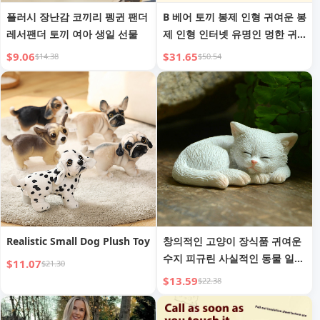
플러시 장난감 코끼리 펭귄 팬더
B 베어 토끼 봉제 인형 귀여운 봉
레서팬더 토끼 여아 생일 선물
제 인형 인터넷 유명인 멍한 귀
여운 편안한 수면 봉제 인형 생
$9.06
$31.65
$14.38
$50.54
일 선물
Realistic Small Dog Plush Toy
창의적인 고양이 장식품 귀여운
수지 피규린 사실적인 동물 일본
$11.07
$21.30
식 장식 선물 자동차 액세서리
$13.59
$22.38
스승의 날