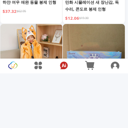
하얀 여우 애완 동물 봉제 인형
만화 시뮬레이션 새 장난감, 독
수리, 콘도르 봉제 인형
$37.32
$62.95
$12.06
$19.30
숄 망토 후드 플러시 에어컨 담
플러시 블라인드 박스 트렌디 플
요 게으른 작은 담요
레이 오너먼트 펜던트 창의적 귀
여운 피규어
$25.38
$18.90
$42.73
$32.01