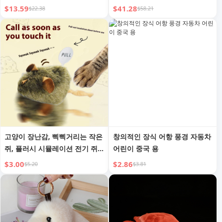
식 장식 선물 자동차 액세서리
$13.59
$41.28
$22.38
$58.21
스승의 날
고양이 장난감, 삑삑거리는 작은
창의적인 장식 어항 풍경 자동차
쥐, 플러시 시뮬레이션 전기 쥐,
어린이 중국 용
긁힘 방지, 물림 방지, 삑삑거리
$3.00
$2.86
$5.20
$3.81
는 쥐, 고양이 티저 장난감, 자체
오락