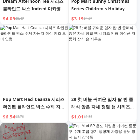
Dream Afternoon Tea 시리즈
Pop Mart Bunny Christmas
블라인드 박스 Indeed 마카롱
Series Children s Holiday
푸들 귀여운 장식품 소녀 선물
Gifts Toy Doll Decoration
$4.09
$3.19
$5.47
$4.27
가챠 키트 인형
Blind Box Hand-Made Car
Accessories Baby
Pop Mart Haci Ceanza 시리즈
29 핫 버블 귀여운 입자 팝 빈 클
확인된 블라인드 박스 수제 자동
래식 앉은 자세 정렬 행 시리즈
차 장식 키즈 토이 인형
인형 장식품 자동차 장식 손 사
$6.54
$1.01
$8.76
$1.35
무실