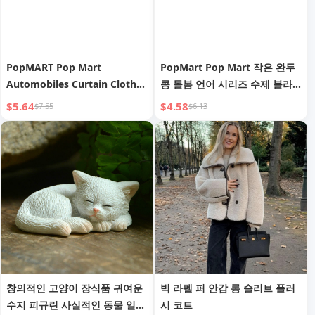
PopMART Pop Mart
PopMart Pop Mart 작은 완두
Automobiles Curtain Cloth
콩 돌봄 언어 시리즈 수제 블라
One Piece Labubu Sea King
인드 박스 발렌타인데이 선물 장
$5.64
$4.58
$7.55
$6.13
Joint Name Series Blind Box
식
Luffy Hand Office
창의적인 고양이 장식품 귀여운
빅 라펠 퍼 안감 롱 슬리브 플러
수지 피규린 사실적인 동물 일본
시 코트