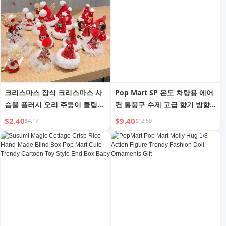
크리스마스 장식 크리스마스 사
Pop Mart SP 온도 차량용 에어
슴뿔 플러시 오리 주둥이 클립
컨 통풍구 수제 고급 향기 방향
귀여운 요정 머리 장식 크리스마
제 차량용 유닛 정지 표지 장식
$2.40
$9.40
$4.17
$12.59
스 모자 탑 클립 앞머리 클립 헤
품
어 액세서리