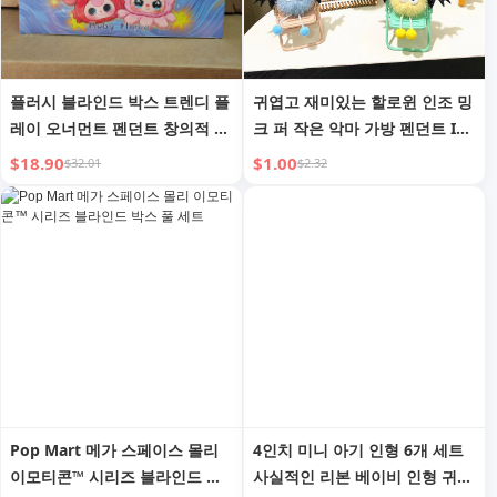
플러시 블라인드 박스 트렌디 플
귀엽고 재미있는 할로윈 인조 밍
레이 오너먼트 펜던트 창의적 귀
크 퍼 작은 악마 가방 펜던트 Ins
여운 피규어
플러시 폼폼 몬스터 키체인 참
$18.90
$1.00
$32.01
$2.32
Pop Mart 메가 스페이스 몰리
4인치 미니 아기 인형 6개 세트
이모티콘™ 시리즈 블라인드 박
사실적인 리본 베이비 인형 귀여