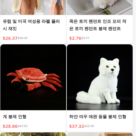
유럽 및 미국 여성용 라펠 플러
죽은 토끼 펜던트 인조 모피 작
시 재킷
은 토끼 펜던트 봉제 펜던트
$26.37
$2.76
$46.06
$3.71
게 봉제 인형
하얀 여우 애완 동물 봉제 인형
$28.86
$37.32
$47.82
$62.95