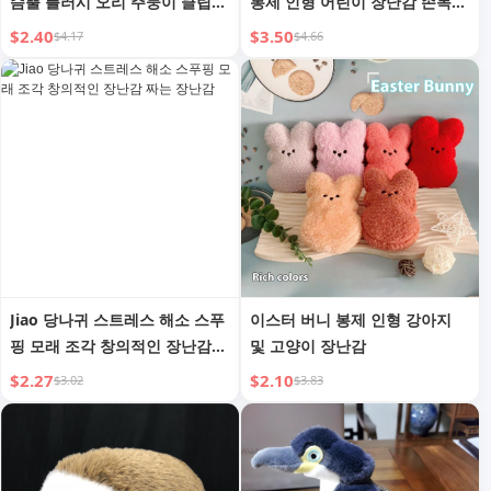
슴뿔 플러시 오리 주둥이 클립
봉제 인형 어린이 장난감 손목
귀여운 요정 머리 장식 크리스마
인형 생일 선물
$2.40
$3.50
$4.17
$4.66
스 모자 탑 클립 앞머리 클립 헤
어 액세서리
Jiao 당나귀 스트레스 해소 스푸
이스터 버니 봉제 인형 강아지
핑 모래 조각 창의적인 장난감
및 고양이 장난감
짜는 장난감
$2.27
$2.10
$3.02
$3.83