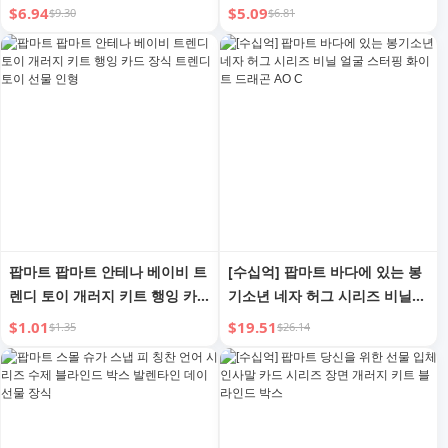
스 풀 세트
운 작은 아기 인형 동물 옷 포함
$6.94
$5.09
$9.30
$6.81
3세 이상 남아 및 여아 선물 생일
선물에 적합
팝마트 팝마트 안테나 베이비 트
[수십억] 팝마트 바다에 있는 봉
렌디 토이 개러지 키트 행잉 카
기소년 네자 허그 시리즈 비닐
드 장식 트렌디 토이 선물 인형
얼굴 스터핑 화이트 드래곤 AO
$1.01
$19.51
$1.35
$26.14
C