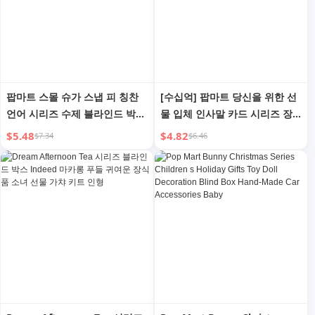
팝마트 스몰 슈가 스냅 피 칭찬
[수십억] 팝마트 당신을 위한 선
언어 시리즈 수제 블라인드 박스
물 입체 인사말 카드 시리즈 장
발렌타인 데이 선물 장식
면 개러지 키트 블라인드 박스
$5.48
$4.82
$7.34
$6.46