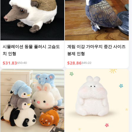
시뮬레이션 동물 플러시 고슴도
계림 이강 가마우지 중간 사이즈
치 인형
봉제 인형
$31.83
$28.86
$50.40
$45.22