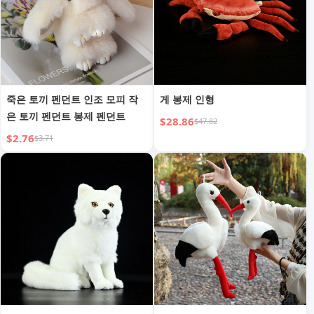
죽은 토끼 펜던트 인조 모피 작
게 봉제 인형
은 토끼 펜던트 봉제 펜던트
$28.86
$47.82
$2.76
$3.71