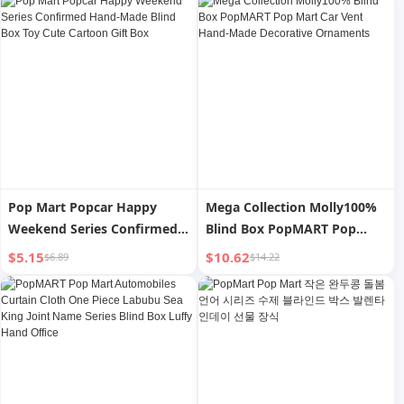
Pop Mart Popcar Happy
Mega Collection Molly100%
Weekend Series Confirmed
Blind Box PopMART Pop
Hand-Made Blind Box Toy
Mart Car Vent Hand-Made
$5.15
$10.62
$6.89
$14.22
Cute Cartoon Gift Box
Decorative Ornaments