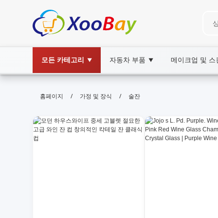
모든 카테고리
자동차 부품
메이크업 및 
▼
▼
술잔 | XOOBAY B2B/B2C Market
/
/
홈페이지
가정 및 장식
술잔
술잔, 전통도자, 주류, wholesale 술잔, XOOBA
전통 술잔의 역사와 선택 팁 구입처?