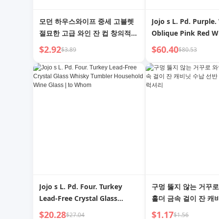
모던 하우스와이프 중세 고블렛
Jojo s L. Pd. Purple
절묘한 고급 와인 잔 컵 창의적인
Oblique Pink Red W
칵테일 잔 클래식 컵
Champagne Glass Cr
$2.92
$60.40
$3.89
$80.53
Glass | Purple Wine
Jojo s L. Pd. Four. Turkey
구멍 뚫지 않는 거꾸로
Lead-Free Crystal Glass
홀더 금속 걸이 잔 캐
Whisky Tumbler Household
선반 수납 랙 라이트 
$20.28
$1.17
$27.04
$1.56