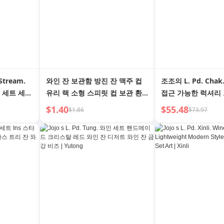
 Stream.
와인 잔 보관함 방진 잔 맥주 컵
조조의 L. Pd. Cha
 세트 세트
유리 랙 소형 스피릿 컵 보관 환
접근 가능한 럭셔리
이더 | 지
상적인 컵 홀더
드 와인 잔 레드 로
$1.40
$55.48
$1.86
$73.97
스틱 | Yingze