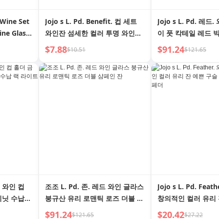
. Wine Set
Jojo s L. Pd. Benefit. 컵 세트
Jojo s L. Pd. 레
ine Glass
와인잔 섬세한 컬러 투명 와인잔
이 풋 칵테일 레드 빅
ystal
가정용 | 터치
딩 디너 | Red FU
$7.88
$91.24
$10.51
$121.65
 와인 컵
조조 L. Pd. 존. 레드 와인 글라스
Jojo s L. Pd. Fea
비닛 수납
붕규산 유리 로맨틱 로즈 더블 샴
창의적인 컬러 유리 
럭셔리
페인 잔
포인트 | 아이스 페
$91.24
$20.42
$121.65
$27.22