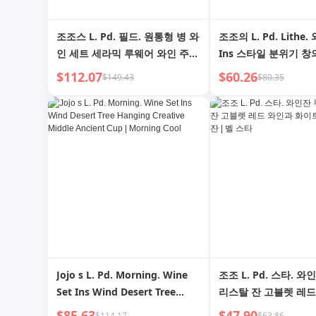
조조스 L. Pd. 필드. 원통형 병 와
조조의 L. Pd. Lithe
인 세트 세라믹 루웨어 와인 주전
Ins 스타일 분위기 창
자 술 분리기 고급 | 토다
리스마스 트리 잔 와인
$112.07
$60.26
$149.43
$80.35
Manmiao
Jojo s L. Pd. Morning. Wine
조조 L. Pd. 스타. 와
Set Ins Wind Desert Tree
리스탈 잔 고블렛 레드
Hanging Creative Middle
이트 포도 샴페인 잔 |
$85.63
$47.90
$114.17
$63.86