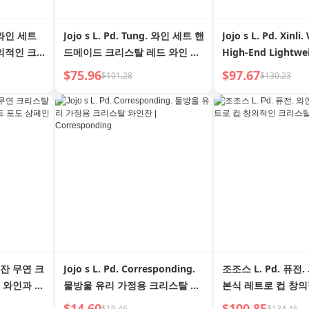
. 와인 세트
Jojo s L. Pd. Tung. 와인 세트 핸
Jojo s L. Pd. Xinli
의적인 크
드메이드 크리스탈 레드 와인 잔
High-End Lightwe
 글라스 |
디저트 와인 잔 금강 비즈 |
Modern Style a Po
$75.96
$97.67
$101.28
$130.23
Yutong
Set Art | Xinli
인잔 무연 크
Jojo s L. Pd. Corresponding.
조조스 L. Pd. 퓨전
 와인과 화
물방울 유리 가정용 크리스탈 와
본식 레트로 컵 창
 벨 스타
인잔 | Corresponding
탈 잔 | 시 롱
$14.60
$100.85
$19.46
$134.46