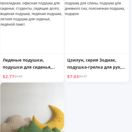
начальной школы,
всесезонная, унисекс
Ледяные подушки,
Цзилун, серия Зодиак,
подушки для сиденья,
подушка-грелка для рук,
летняя дышащая,
диванная подушка,
$2.77
$7.03
$3.69
$9.37
прохладная, офисная
подушка для спины,
подушка для сиденья,
подушка для дневного сна,
студенты, сидящие долго,
поясничная подушка,
водяная подушка, ледяная
подарок
подушка, летняя подушка
для сиденья, ледяной
пакет