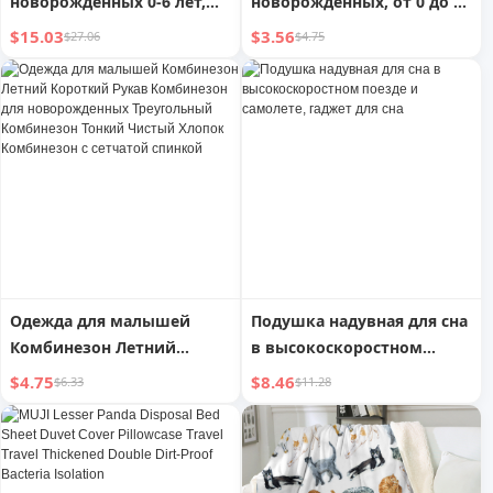
новорожденных 0-6 лет,
новорожденных, от 0 до 6
подушка из ледяного
месяцев, для укладки
$15.03
$3.56
$27.06
$4.75
шелка для детского сада
волос, весенняя и осенняя,
дышащая, впитывающая
пот, детская, для
круглогодичного
использования,
наволочка, летняя
Одежда для малышей
Подушка надувная для сна
Комбинезон Летний
в высокоскоростном
Короткий Рукав
поезде и самолете, гаджет
$4.75
$8.46
$6.33
$11.28
Комбинезон для
для сна
новорожденных
Треугольный Комбинезон
Тонкий Чистый Хлопок