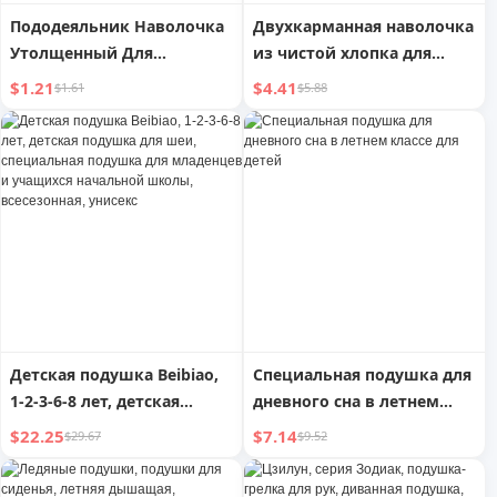
Пододеяльник Наволочка
Двухкарманная наволочка
Утолщенный Для
из чистой хлопка для
путешествий
круглогодичного
$1.21
$4.41
$1.61
$5.88
Грязестойкий Выход
использования,
Простыни
нейтральная, 100% хлопок,
для односпальной,
двуспальной кровати,
детская наволочка, чехол
для подушки
Детская подушка Beibiao,
Специальная подушка для
1-2-3-6-8 лет, детская
дневного сна в летнем
подушка для шеи,
классе для детей
$22.25
$7.14
$29.67
$9.52
специальная подушка для
младенцев и учащихся