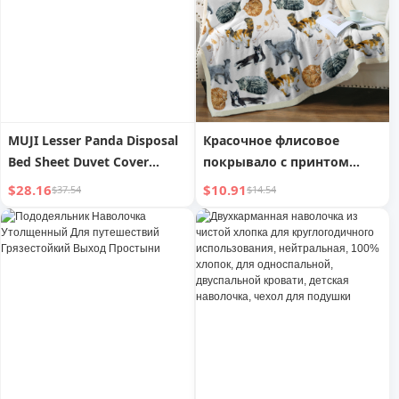
Комбинезон с сетчатой
спинкой
MUJI Lesser Panda Disposal
Красочное флисовое
Bed Sheet Duvet Cover
покрывало с принтом
Pillowcase Travel Travel
кошек для дивана, кресла,
$28.16
$10.91
$37.54
$14.54
Thickened Double Dirt-Proof
пушистое одеяло с
Bacteria Isolation
принтом котят, плюшевое
шерпа-одеяло, подарок
для любителей кошек,
детей, 50*60 дюймов