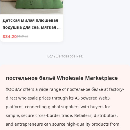
Детская милая плюшевая
подушка для сна, мягкая и
удобная подушка для
$34.20
$159.72
новорожденных, подушка
для спинки дивана,
декоративная подушка
Больше товаров нет.
для дома, милая, из
чистого хлопка, удобная
подушка, вышитый
постельное бельё Wholesale Marketplace
лунный подголовник,
XOOBAY offers a wide range of постельное бельё at factory-
милая, из чистого хлопка,
комфортная
direct wholesale prices through its AI-powered Web3
platform, connecting global suppliers with buyers for
simple, secure cross-border trade. Retailers, distributors,
and entrepreneurs can source high-quality products from