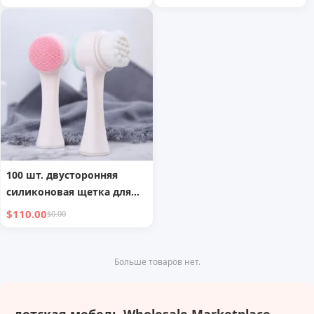
низкий стул
100 шт. двусторонняя
силиконовая щетка для
очищения лица, мягкие
$110.00
$0.00
щетинки, ручной
очиститель кожи,
отшелушивание, удаление
Больше товаров нет.
черных точек