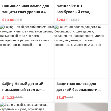
Национальная лампа для
Naturehike IGT
защиты глаз уровня АА
Бамбуковый стол,
Светодиодная лампа для
переносной, для кемпинга
$10.00
$204.01
$13.33
$272.01
начальной и средней
на природе, складной, для
школы Учащиеся
пикника, барбекю
Общежитие Спальня
Письменный стол Чтение
и обучение Специальная
детская настольная лампа
Saijing Новый детский
Защитная полоса для
письменный стол для
детской безопасности,
учеников начальной
цвет дерева, утолщенная,
$42.23
$3.67
$56.30
$4.89
школы, письменный стол
расширенная, уголок
для дома, передвижной
стола для детей,