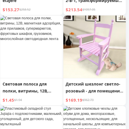
etajere
2-в-1, трансформируемый
детский диван,
$153.27
$213.54
$258.52
$1057.05
многофункциональное
кресло с подлокотниками
для игры
Световая полоса для
Детский шезлонг светло-
полки, витрины, 12В,
розовый - для помещений
магнитная адсорбция, для
и улицы - подходит для
$1.45
$169.19
$1.94
$962.73
прилавков,
детей - прочный
супермаркетов,
фруктовых шкафов,
грузовиков, многослойная