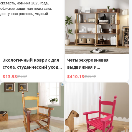
регулируемый стол со
уголковый протектор,
светом, прикроватный
комплект из 2 метров
столик
Экологичный коврик для
Четырехуровневая
стола, студенческий уход,
выдвижная и
обучающая скатерть,
вращающаяся книжная
$13.93
$410.13
$18.57
$682.19
новинка 2025 года,
полка
офисная защитная
подставка, доступная
роскошь, модный