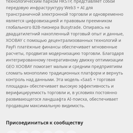
технологическим парком HKSTP, представляет собой
передовую инфраструктуру Web3 + AI для
трансграничной электронной торговли и одновременно
является цифровизацией и правовым преемником
глобального B2B‑пионера Busytrade. Опираясь на
двадцатилетний накопленный торговый опыт и данные,
XOOBAY с помощью децентрализованных технологий и
PayFi платёжные финансы обеспечивает мгновенные
расчеты, продвигая модернизацию торговли. Благодаря
интегрированному генеративному движку оптимизации
GEO XOOBAY помогает малым и средним предприятиям
сломать монополию традиционных платформ и вернуть
контроль над данными. Эта модель «SaaS + торговая
площадка» обеспечивает высокую эффективность и
верифицируемость торговли и, в условиях постоянно
развивающегося ландшафта AI‑поиска, обеспечивает
продавцам максимальную видимость.
Присоединиться к сообществу