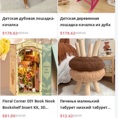
Детская дубовая лошадка-
Детская деревянная
качалка
лошадка-качалка из дуба
$178.62
$178.62
$309.64
$309.64
Floral Corner DIY Book Nook
Печенье маленький
Bookshelf Insert Kit, 3D
табурет низкий табурет
Wooden Miniature House
мягкое сиденье супер
$81.00
$12.42
$122.85
$20.95