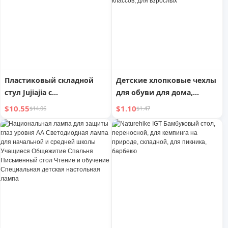
светодиодная лента
Пластиковый складной
Детские хлопковые чехлы
стул Jujiajia с
для обуви для дома,
подлокотниками,
многоразовые,
$10.55
$1.10
$14.06
$1.47
маленький, утолщенный,
утолщенные,
для детского сада,
нескользящие, для
мультяшный
начальной школы, для
компьютерных классов,
для взрослых