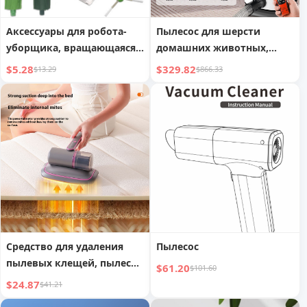
Аксессуары для робота-
Пылесос для шерсти
уборщика, вращающаяся
домашних животных,
щетка
мощный обдув, набор из
$5.28
$329.82
$13.29
$866.33
шести предметов для
ухода, малошумная
машинка для стрижки
шерсти собак Temu
Средство для удаления
Пылесос
пылевых клещей, пылесос
$61.20
$101.60
для кровати, средство для
$24.87
$41.21
удаления пылевых