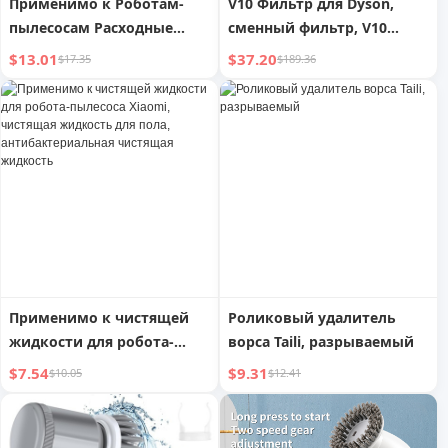
Применимо к Роботам-
V10 Фильтр для Dyson,
пылесосам Расходные
сменный фильтр, V10
Материалы X10 Чистящий
Animal, SV12 Cordless
$13.01
$37.20
$17.35
$189.36
Раствор X20 ProPlus
Cyclone
Боковая Щетка Мешок для
Пыли Чистящая Ткань
Применимо к чистящей
Роликовый удалитель
жидкости для робота-
ворса Taili, разрываемый
пылесоса Xiaomi, чистящая
$7.54
$9.31
$10.05
$12.41
жидкость для пола,
антибактериальная
чистящая жидкость