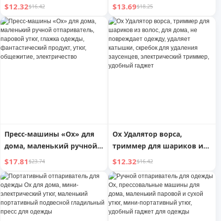
Lady, для трикотажа,
для удаления ворса с
$12.32
$13.69
$16.42
$18.25
пиллинга, ролик для
одежды, удаляет комочки,
удаления ворса, для
не повреждает одежду,
домашнего
для домашнего
использования, не
использования, удалитель
повреждает одежду
ворса
Пресс-машины «Ox» для
Ox Удалятор ворса,
дома, маленький ручной
триммер для шариков из
отпариватель, паровой
волос, для дома, не
$17.81
$12.32
$23.74
$16.42
утюг, глажка одежды,
повреждает одежду,
фантастический продукт,
удаляет катышки, скребок
утюг, общежитие,
для удаления заусенцев,
электричество
электрический триммер,
удобный гаджет