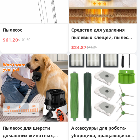
Пылесос
Средство для удаления
пылевых клещей, пылесос
$61.20
$101.60
для кровати, средство для
$24.87
$41.21
удаления пылевых
клещей, мощное
всасывание, бытовой
пылесос
Пылесос для шерсти
Аксессуары для робота-
домашних животных,
уборщика, вращающаяся