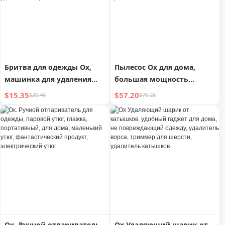
Бритва для одежды Ox,
Пылесос Ox для дома,
машинка для удаления
большая мощность
катышков, не повреждает
всасывания, сильное
$15.35
$57.20
$20.46
$76.26
ткань, машинка для
всасывание, для кошачьей
удаления ворса для дома,
шерсти, домашних
машинка для стрижки
животных, красоты,
свитеров, отличный
очистки щелей после
удалитель ворса
ремонта, промышленный
пылесос
Ок. Ручной отпариватель
Ox Удаляющий шарик от