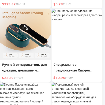
мощный обдув, набор из
щетка
$329.82
$5.28
$866.33
$13.29
шести предметов для
ухода, малошумная
машинка для стрижки
шерсти собак Temu
Ручной отпариватель для
Специальное
одежды, домашний,
предложение Xiaopei
дорожный, машина для
разрыватель ворса для
$22.89
$10.94
$114.24
$14.59
глажки
собак и кошек