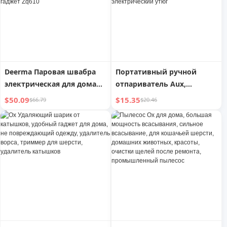
Deerma Паровая швабра
Портативный ручной
электрическая для дома
отпариватель Aux,
высокотемпературная
бытовой маленький
$50.09
$15.35
$66.79
$20.46
чистящая машина ручной
паровой утюг,
многофункциональный
великолепное
моющий гаджет Zq610
оборудование для глажки
одежды, портативный
электрический утюг