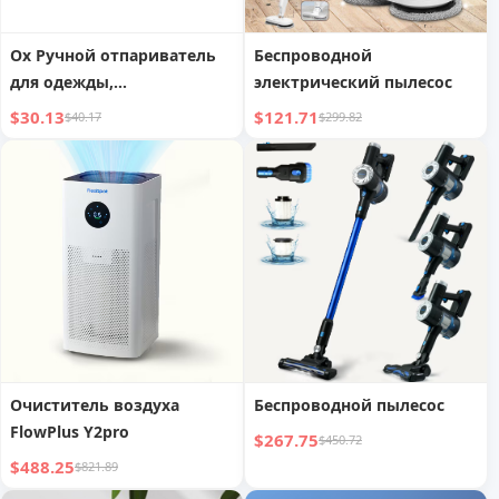
Ox Ручной отпариватель
Беспроводной
для одежды,
электрический пылесос
прессовальные машины
$30.13
$121.71
$40.17
$299.82
для дома, маленький
электрический утюг,
большой пар, глажка
одежды, фантастический
продукт, портативный
Очиститель воздуха
Беспроводной пылесос
FlowPlus Y2pro
$267.75
$450.72
$488.25
$821.89