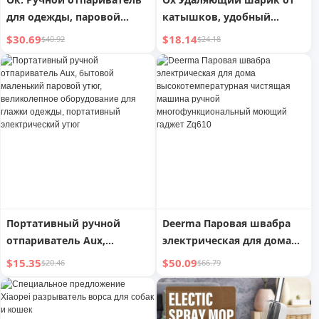
для одежды, паровой
катышков, удобный
утюг, глажка,
гаджет для дома, не
$30.69
$18.14
$40.92
$24.18
портативный, для дома,
повреждающий одежду,
маленький утюг,
удалитель ворса, триммер
фантастический продукт,
для шерсти, удалитель
электрический утюг
катышков
Портативный ручной
Deerma Паровая швабра
отпариватель Aux,
электрическая для дома
бытовой маленький
высокотемпературная
$15.35
$50.09
$20.46
$66.79
паровой утюг,
чистящая машина ручной
великолепное
многофункциональный
оборудование для глажки
моющий гаджет Zq610