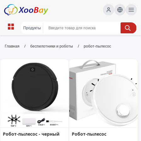
робот-пылесос | XOOBAY B2B/B2C
/
/
Главная
беспилотники и роботы
робот-пылесос
Marketplace
робот-пылесос, уборка дома, умный дом,
wholesale робот-пылесос, XOOBAY
Наслаждайтесь чистотой без усилий — робот-пылесос
эффективное решение для быстрой уборки дома.
Робот-пылесос - черный
Робот-пылесос