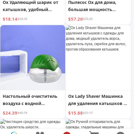
Ox Удаляющий шарик от
Пылесос Ox для дома,
катышков, удобный
большая мощность
гаджет для дома, не
всасывания, сильное
$18.14
$57.20
$24.18
$76.26
повреждающий одежду,
всасывание, для кошачьей
удалитель ворса, триммер
шерсти, домашних
для шерсти, удалитель
животных, красоты,
катышков
очистки щелей после
ремонта, промышленный
пылесос
Настольный очиститель
Ox Lady Shaver Машинка
воздуха с водной
для удаления катышков с
промывкой, простой в
одежды для дома, модный
$24.39
$15.88
$40.74
$21.17
использовании,
удалитель ворса,
дезодорирующий,
удалитель пуха, скребок
универсальный
для волос, против