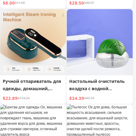
$8.00
$28.50
$11.00
$48.07
Ручной отпариватель для
Настольный очиститель
одежды, домашний,
воздуха с водной
дорожный, машина для
промывкой, простой в
$22.89
$24.39
$114.24
$40.74
глажки
использовании,
дезодорирующий,
универсальный
декоративный стиль