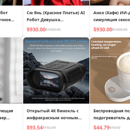
обот
Сю Янь (Красное Платье) AI
Анко (Кафе) ИИ
ичное
Робот Девушка
симуляция сенс
Реалистичное Ощущение
взаимодействия
$930.00
$930.00
$1000.00
$1000.00
Руки
ующая
Открытый 4K бинокль с
Беспроводная по
вер
инфракрасным ночным
подогреватель д
видением, телескоп
постоянной тем
$93.54
$44.79
$192.39
$70.92