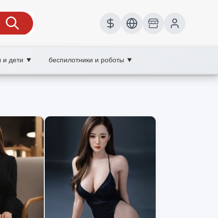
 и дети
беспилотники и роботы
▼
▼
т, wholesale беспилотники и роботы,
безопасность и перспективы развития.