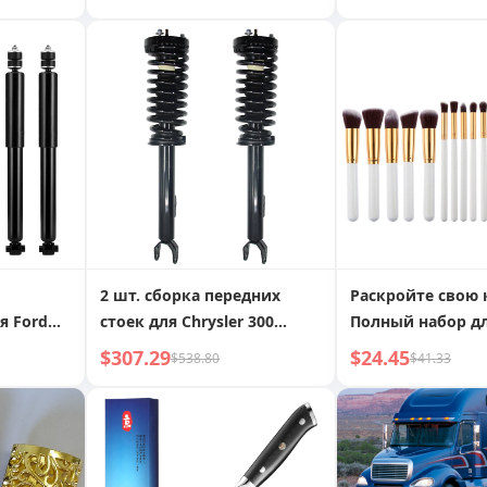
е чашка
и перемешивани
беспроводное за
устройство
2 шт. сборка передних
Раскройте свою 
я Ford
стоек для Chrysler 300
Полный набор д
Dodge Charger Magnum
безупречного м
$307.29
$24.45
$538.80
$41.33
й
RWD 172248