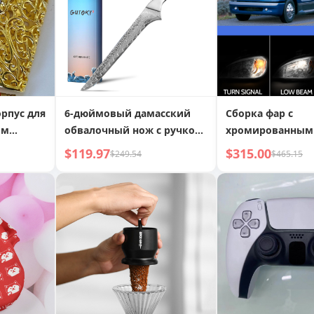
рпус для
6-дюймовый дамасский
Сборка фар с
ом
обвалочный нож с ручкой
хромированным
из G10, японская сталь
из сплава и янт
$119.97
$315.00
$249.54
$465.15
J6
AUS10, филейный нож
отражателем, к
для левой и пра
стороны