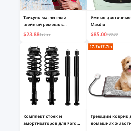
Тайсунь магнитный
Умные цветочные
шейный ремешок
Masdio
кронштейн GoPro13
$23.88
$85.00
$36.38
$90.00
ожерелье 360 X4 DJI
Action5/4 шея
Комплект стоек и
Греющий коврик 
амортизаторов для Ford
домашних животн
Mustang 2005-2010,
водонепроницаем