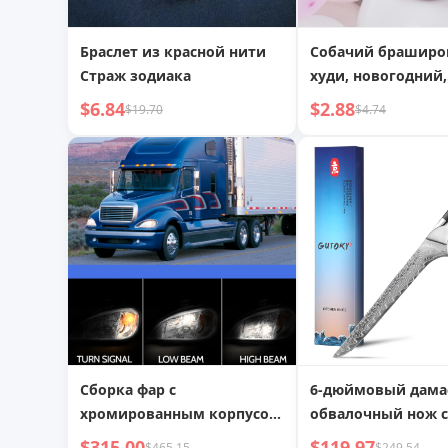
Браслет из красной нити
Собачий браширо
Страж зодиака
худи, новогодний,
кошачий, теплый,
$6.84
$2.88
$19.70
$4.74
мелких животных
Сборка фар с
6-дюймовый дама
хромированным корпусом
обвалочный нож с
из сплава и янтарным
из G10, японская с
$315.00
$119.97
$465.15
$249.54