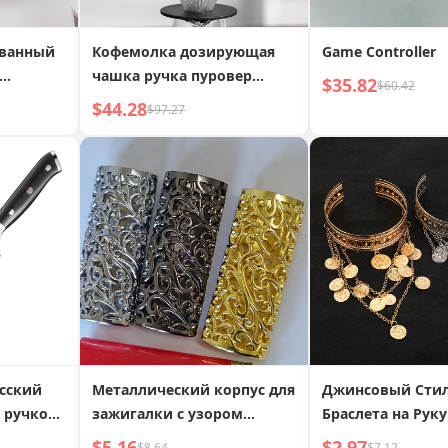
ванный
Кофемолка дозирующая
Game Controller
чашка ручка пуровер
$35.82
$60.42
 для
устройство для
$44.28
$97.27
дозирования кофе чашка
аромата
сский
Металлический корпус для
Джинсовый Сти
 ручкой
зажигалки с узором
Браслета на Руку
таль
цветок богатства Tun-906-2
Металлическим
$5.16
$2.97
$8.64
$7.12