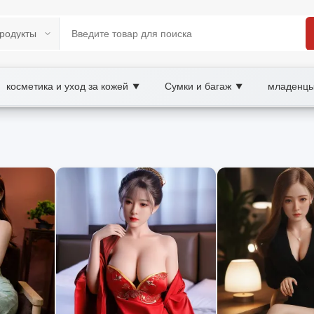
косметика и уход за кожей
Сумки и багаж
младенцы
▼
▼
BAY B2B/B2C Marketplace
темы, робототехника, искусственный интеллек
отников и роботов: принципы работы, сферы применения, 