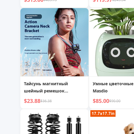
отражателем, комплект
AUS10, филейный
для левой и правой
стороны
Тайсунь магнитный
Умные цветочные
шейный ремешок
Masdio
кронштейн GoPro13
$23.88
$85.00
$36.38
$90.00
ожерелье 360 X4 DJI
Action5/4 шея