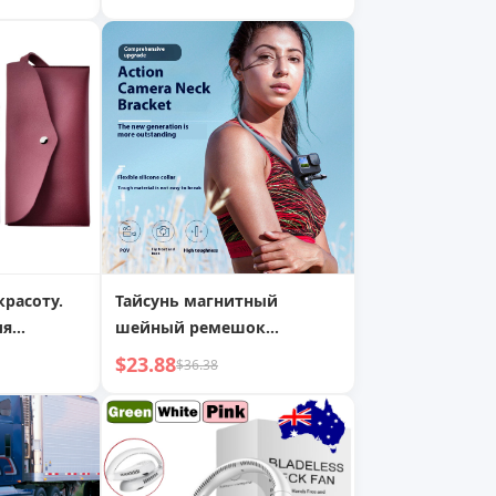
ем,
рядное
красоту.
Тайсунь магнитный
ля
шейный ремешок
акияжа
кронштейн GoPro13
$23.88
$36.38
ожерелье 360 X4 DJI
Action5/4 шея