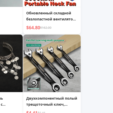
Обновленный складной
безлопастной вентилятор
для шеи 5000 мАч
$64.80
$162.00
ль
Двухкомпонентный полый
 с
трещоточный ключ,
и
быстрый и экономичный,
$4.41
$9.46