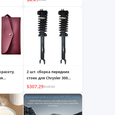
точками
с открытым и
звездообразным
наконечником,
двусторонний,
двухголовочный
инструмент для
технического
обслуживания
красоту.
2 шт. сборка передних
ля
стоек для Chrysler 300
акияжа
Dodge Charger Magnum
$307.29
$538.80
RWD 172248