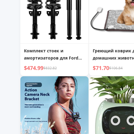
Комплект стоек и
Греющий коврик 
амортизаторов для Ford
домашних животн
Mustang 2005-2010,
водонепроницаем
$474.99
$71.70
$832.82
$106.84
передний и задний
регулируемое теп
одеяло со стальн
тросом, защищен
укусов