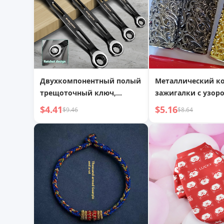
Двухкомпонентный полый
Металлический ко
трещоточный ключ,
зажигалки с узор
быстрый и экономичный,
цветок богатства Tun-906-2
$4.41
$5.16
$9.46
$8.64
с открытым и
с механизмом Bic 
звездообразным
наконечником,
двусторонний,
двухголовочный
инструмент для
технического
обслуживания