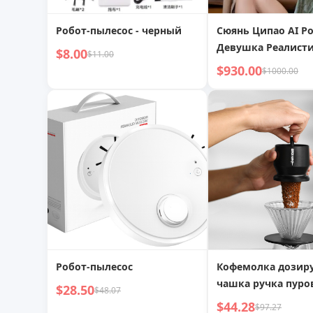
Робот-пылесос - черный
Сюянь Ципао AI Р
Девушка Реалист
$8.00
$11.00
Ощущение Руки
$930.00
$1000.00
Робот-пылесос
Кофемолка дозир
чашка ручка пуро
$28.50
$48.07
устройство для
$44.28
$97.27