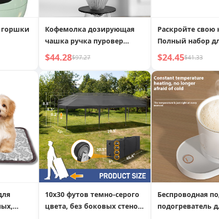
 горшки
Кофемолка дозирующая
Раскройте свою 
чашка ручка пуровер
Полный набор д
устройство для
безупречного м
$44.28
$24.45
$97.27
$41.33
дозирования кофе чашка
аромата
для
10x30 футов темно-серого
Беспроводная по
ых,
цвета, без боковых стенок,
подогреватель д
ое
складной навес из ткани
постоянной тем