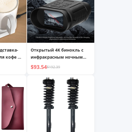
дставка-
Открытый 4K бинокль с
ля кофе с
инфракрасным ночным
пературой
видением, телескоп
$93.54
$192.39
ем,
рядное