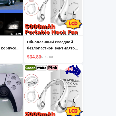
Обновленный складной
 корпусом
безлопастной вентилятор
арным
для шеи 5000 мАч
$64.80
$162.00
омплект
вой