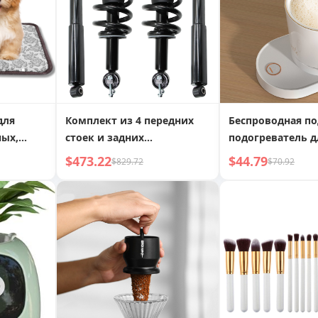
для
Комплект из 4 передних
Беспроводная по
ых,
стоек и задних
подогреватель д
ое
амортизаторов для Chevy
постоянной тем
$473.22
$44.79
$829.72
$70.92
лое
Tahoe 5.3L V8
и перемешивани
ым
беспроводное за
ным от
устройство