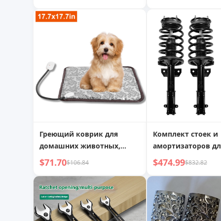
дозирования коф
аромата
Греющий коврик для
Комплект стоек и
домашних животных,
амортизаторов дл
водонепроницаемое
Mustang 2005-2010,
$71.70
$474.99
$106.84
$832.82
регулируемое теплое
передний и задни
одеяло со стальным
тросом, защищенным от
укусов