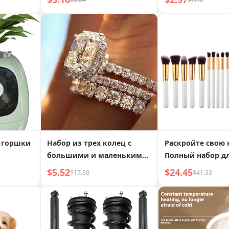
 нож
с механизмом Bic J6
Монетами и Кис
 горшки
Набор из трех колец с
Раскройте свою 
большими и маленькими
Полный набор д
кругами Sense of Design
безупречного м
$5.52
$24.45
$17.30
$41.33