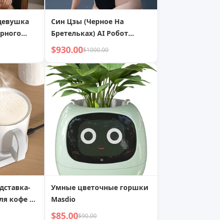
-девушка
Син Цзы (Черное На
орного
Бретельках) AI Робот
Девушка Реалистичное
$930.00
$1000.00
Ощущение Руки
дставка-
Умные цветочные горшки
ля кофе с
Masdio
пературой
$85.00
$90.00