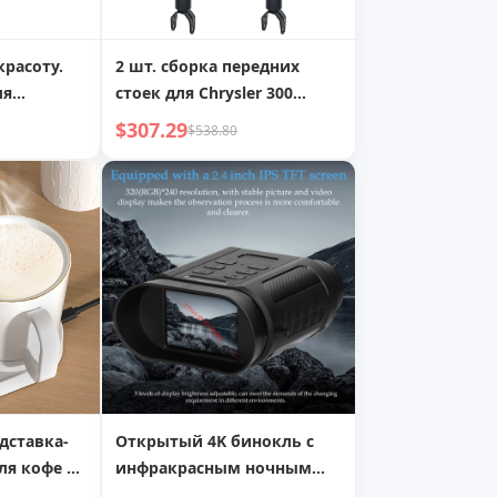
красоту.
2 шт. сборка передних
ля
стоек для Chrysler 300
акияжа
Dodge Charger Magnum
$307.29
$538.80
RWD 172248
дставка-
Открытый 4K бинокль с
ля кофе с
инфракрасным ночным
пературой
видением, телескоп