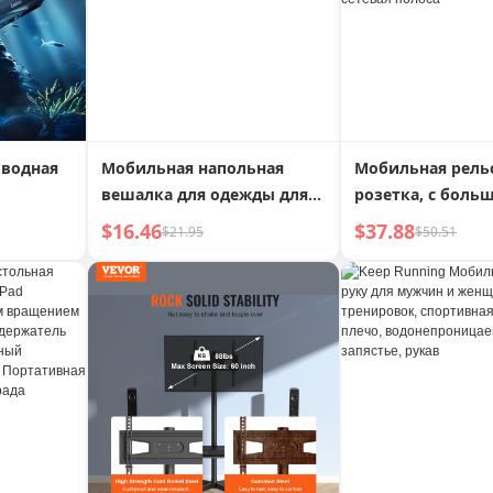
оводная
Мобильная напольная
Мобильная рель
вешалка для одежды для
розетка, с боль
спальни, прикроватная
расстоянием, от
$16.46
$37.88
$21.95
$50.51
вешалка для одежды для
скользящая нап
дома, гостиной, вешалка
питания для до
для пальто и шляп
буфета, быстрая 
скользящая рел
сетевая полоса