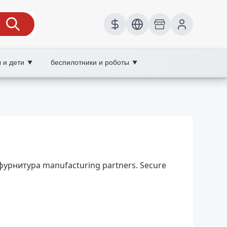
 и дети
беспилотники и роботы
▼
▼
е, крепеж, wholesale мебельная
я качества и быстрая доставка по городам и
я фурнитура manufacturing partners. Secure