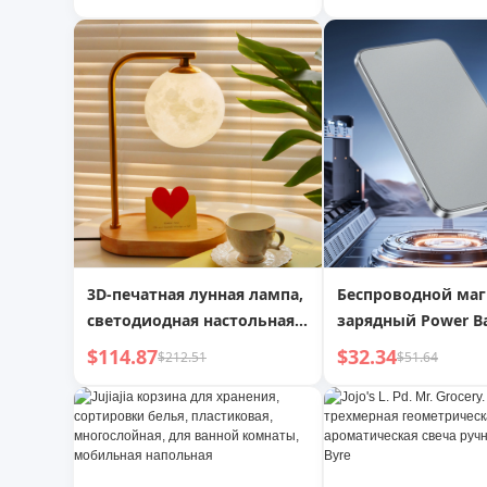
роликовой полкой
хранения, для дом
настольного комп
офиса, лоток
3D-печатная лунная лампа,
Беспроводной ма
светодиодная настольная
зарядный Power B
лампа, прикроватная
подходит для Andr
$114.87
$32.34
$212.51
$51.64
тумбочка, спальня,
Apple Magsafe, в
роскошная мобильная
аккумулятор,
беспроводная зарядка,
ультралегкий и т
подарок для девочек,
быстрая зарядка,
свадебный массив дерева
мобильная мощно