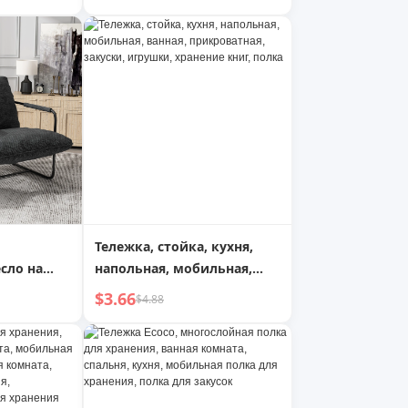
кольных
Новинка 2024 года
ля закусок
Девушки Элегантная
временная карта
автомобиля Мобильная
карта
Тележка, стойка, кухня,
сло на
напольная, мобильная,
е,
ванная, прикроватная,
$3.66
$4.88
отдыха,
закуски, игрушки,
съемными
хранение книг, полка
столовой,
ни, улицы