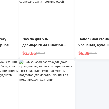
cery.
Лампа для УФ-
Напольная стойк
ерная
дезинфекции Duration
хранения, кухонн
Power для дома, спальни,
комната, мобил
$23.66
$6.38
$31.54
$8.51
еча
стерилизационная лампа с
тележка, закуски
yre
дистанционным
комната, многоу
управлением, мобильная
спальня, прикро
лампа для детского сада,
стойка для хран
озоновая лампа против
клещей