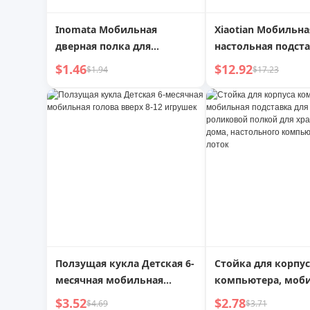
Inomata Мобильная
Xiaotian Мобильна
дверная полка для
настольная подста
холодильника,
планшета iPad тел
$1.46
$12.92
$1.94
$17.23
импортированная из
регулируемым в
Японии
на 360 градусов 
держатель Униве
нейтральный
алюминиевый спл
Портативная скла
проволочная огра
Классная полка
Ползущая кукла Детская 6-
Стойка для корпус
месячная мобильная
компьютера, моб
голова вверх 8-12 игрушек
подставка для кор
$3.52
$2.78
$4.69
$3.71