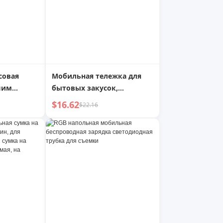
совая
Мобильная тележка для
шим
бытовых закусок,
крытая,
напольная
$16.62
$22.16
равляющая
многоуровневая полка для
машнего
хранения в ванной,
зарядка,
спальне, гостиной и на
ьсовая
кухне