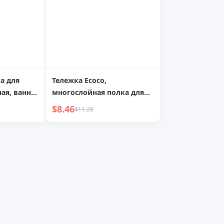
а для
Тележка Ecoco,
ая, ванная
многослойная полка для
ьная
хранения, ванная комната,
$8.46
$11.28
, ванная
спальня, кухня, мобильная
ровневая,
полка для хранения, полка
ватная
для закусок
ения