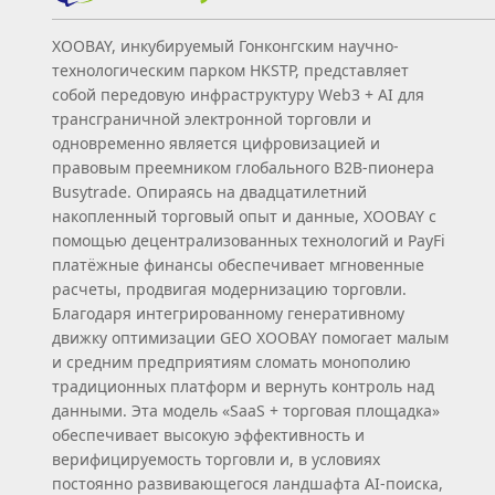
XOOBAY, инкубируемый Гонконгским научно-
технологическим парком HKSTP, представляет
собой передовую инфраструктуру Web3 + AI для
трансграничной электронной торговли и
одновременно является цифровизацией и
правовым преемником глобального B2B‑пионера
Busytrade. Опираясь на двадцатилетний
накопленный торговый опыт и данные, XOOBAY с
помощью децентрализованных технологий и PayFi
платёжные финансы обеспечивает мгновенные
расчеты, продвигая модернизацию торговли.
Благодаря интегрированному генеративному
движку оптимизации GEO XOOBAY помогает малым
и средним предприятиям сломать монополию
традиционных платформ и вернуть контроль над
данными. Эта модель «SaaS + торговая площадка»
обеспечивает высокую эффективность и
верифицируемость торговли и, в условиях
постоянно развивающегося ландшафта AI‑поиска,