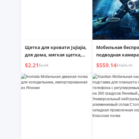
Щетка для кровати Jujiajia,
Мобильная беспр
для дома, мягкая щетка,
подводная камера
мебельная щетка для
$2.21
$559.14
$2.94
$1025.10
пыли, удобный гаджет,
набор для чистки дивана,
серая щетка для пыли