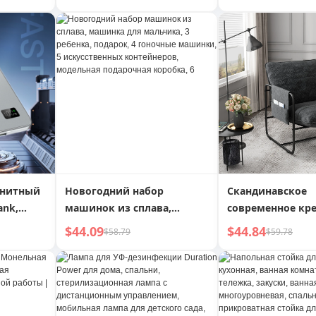
 для
металлическая клумба для
для хранения ш
а,
сада для заднего двора,
ранцев, полка д
ьютера,
патио с колесами, низкая
гнитный
Новогодний набор
Скандинавское
ank,
машинок из сплава,
современное кре
oid
машинка для мальчика, 3
железном каркас
$44.09
$44.84
$58.79
$59.78
нешний
ребенка, подарок, 4
раскладное, для 
гоночные машинки, 5
мебельное, со 
онкий,
искусственных
подушками для 
контейнеров, модельная
гостиной, спаль
сть
подарочная коробка, 6