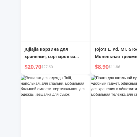
Jujiajia корзина для
Jojo's L. Pd. Mr. Gro
хранения, сортировки
Монельная трехм
белья, пластиковая,
геометрическая
$20.70
$8.90
$27.60
$11.86
многослойная, для ванной
ароматическая св
комнаты, мобильная
ручной работы | B
напольная