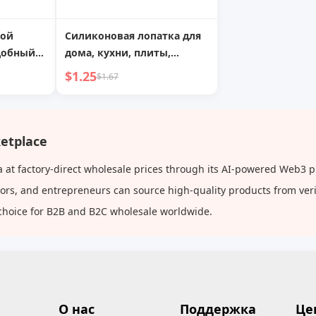
ной
Силиконовая лопатка для
удобный
дома, кухни, плиты,
блок,
защита от переливания,
$1.25
$1.67
я в
ложка для супа, кухонная
толом,
утварь, подставка для
а для
лопатки, мобильная
подставка для хранения
etplace
t factory-direct wholesale prices through its AI-powered Web3 pl
butors, and entrepreneurs can source high-quality products from ve
choice for B2B and B2C wholesale worldwide.
О нас
Поддержка
Це