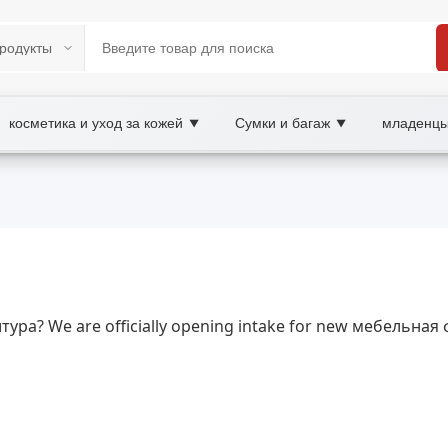
косметика и уход за кожей
Сумки и багаж
младенцы
▼
▼
Y B2B/B2C Marketplace
ли, ручки мебельные, направляющие мебельны
, ручки, направляющие, винты, уголки и крепежи, гаранти
итура? We are officially opening intake for new мебельна