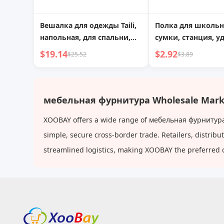
Вешалка для одежды Taili,
Полка для школь
напольная, для спальни,
сумки, станция, 
мобильная, большой
гаджет, офисный 
$19.14
$2.92
$25.52
$3.89
емкости, вертикальная,
ящик для хранени
для одежды, вешалка для
общежитии под с
сумок
мобильная тележк
студентов
мебельная фурнитура Wholesale Mark
XOOBAY offers a wide range of мебельная фурнитура a
simple, secure cross-border trade. Retailers, distri
streamlined logistics, making XOOBAY the preferred 