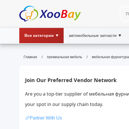
Все категории
автомобильные запчасти
▼
▼
мебельная фурнитура | XOOBA
/
/
Главная
премиальная мебель
мебельная фурнитура
мебельная фурнитура, петли для мебе
фурнитура, XOOBAY
Широкий ассортимент мебельной фурнитуры: петли
Join Our Preferred Vendor Network
странам.
Are you a top-tier supplier of мебельная фурн
your spot in our supply chain today.
Partner With Us