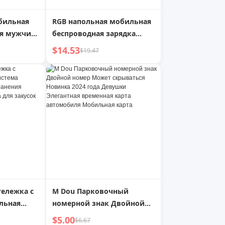
бильная
RGB напольная мобильная
ля мужчин
беспроводная зарядка
светодиодная трубка для
$14.53
$19.47
ртивная
съемки
мая, на
 тележка с
M Dou Парковочный
льная
номерной знак Двойной
я, стойка
номер Может скрываться
$5.00
$6.67