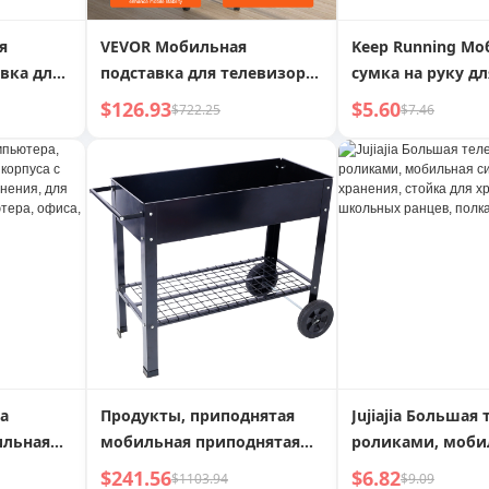
я
VEVOR Мобильная
Keep Running Мо
вка для
подставка для телевизора,
сумка на руку д
ефона с
Мобильная тележка для
и женщин, для
$126.93
$5.60
$722.25
$7.46
ращением
телевизора для
тренировок, спо
Ленивый
телевизоров от 23 до 60
сумка на плечо,
рсальный
дюймов, Портативная
водонепроницае
подставка для телевизора
запястье, рукав
ав Стол
с регулируемой высотой и
дная
колесами, с лотком для
да
аудиовизуальных
устройств, Тележка для
телевизора на колесах для
спальни, гостиной
а
Продукты, приподнятая
Jujiajia Большая
ильная
мобильная приподнятая
роликами, моби
пуса с
эргономичная
система хранени
$241.56
$6.82
$1103.94
$9.09