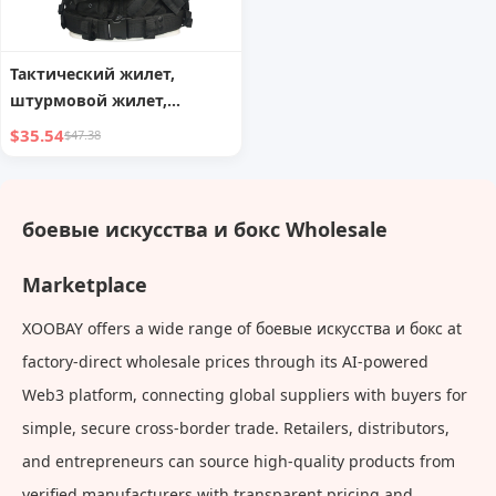
Тактический жилет,
штурмовой жилет,
прочный сетчатый жилет
$35.54
$47.38
с многочисленными
карманами,
регулируемый для
боевые искусства и бокс Wholesale
спецзадач / боевых
тренировок / CS
Marketplace
XOOBAY offers a wide range of боевые искусства и бокс at
factory-direct wholesale prices through its AI-powered
Web3 platform, connecting global suppliers with buyers for
simple, secure cross-border trade. Retailers, distributors,
and entrepreneurs can source high-quality products from
verified manufacturers with transparent pricing and