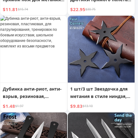
на открытом воздухе,
вращающиеся стальные
$11.81
$22.95
$15.74
$30.75
вращающийся, стальная
иглы, метательные
игла для метания, боевые
боевые искусства,
искусства, король bullies,
метательные иглы,
прямой нож для
дротики для самообороны
самообороны
Дубинка анти-риот, анти-
1 шт/3 шт Звездочка для
взрыв, резиновая,
метания в стиле ниндзя,
пластиковая, для
для боевых искусств, для
$1.48
$9.83
$1.97
$13.10
патрулирования,
тренировок на открытом
тренировок по боевым
воздухе,
искусствам, школьное
профессиональные
оборудование
прямые, вращающиеся,