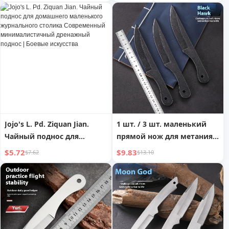
противоударные лыжные
снежный танец китайский
доспехи, мужские и
стиль веер двойной
женские, для взрослых и
боевые искусства 33,33 см
детей, из кевлара, для
сноуборда
Jojo's L. Pd. Ziquan Jian.
1 шт. / 3 шт. маленький
Чайный поднос для
прямой нож для метания,
домашнего маленького
стальная игла для
$5.72
$9.83
$7.62
$13.10
журнального столика
метания, боевые
Современный
искусства, ива, прямой
минималистичный
нож для самообороны
дренажный поднос |
Боевые искусства