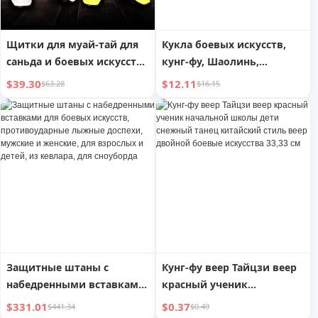
Щитки для муай-тай для
Кукла боевых искусств,
саньда и боевых искусств
кунг-фу, Шаолинь,
с защитой подъема стопы
натуральная тыква-
$39.30
$12.11
$63.28
$16.15
горлянка, Фу Лу, четыре
маленьких монаха, декор
для дома и автомобиля,
подарок из смолы
Защитные штаны с
Кунг-фу веер Тайцзи веер
набедренными вставками
красный ученик
для боевых искусств,
начальной школы дети
$331.01
$0.37
$441.34
$0.49