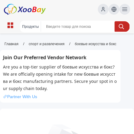
боевые искусства и бокс | XOOBAY
/
/
Главная
спорт и развлечения
боевые искусства и бокс
B2B/B2C Marketplace
Join Our Preferred Vendor Network
боевые искусства, бокс, тренировки, техника,
Are you a top-tier supplier of боевые искусства и бокс?
тактика, удары, wholesale боевые искусства и
We are officially opening intake for new боевые искусст
бокс, XOOBAY
ва и бокс manufacturing partners. Secure your spot in o
Изучение техник бокса и боевых искусств, советы по
ur supply chain today.
тренировкам, экипировке и подготовке к соревнованиям.
Partner With Us