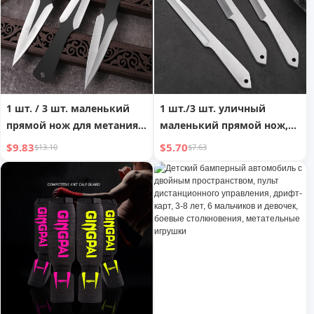
безопасности, комплект
для досуга
из восьми предметов
1 шт. / 3 шт. маленький
1 шт./3 шт. уличный
прямой нож для метания,
маленький прямой нож,
стальная игла для метания
дротики, прямой
$9.83
$5.70
$13.10
$7.63
«Мороз» для боевых
вращающийся стальной
искусств, самооборона
иглы, метательные ножи
для боевых искусств,
самооборона