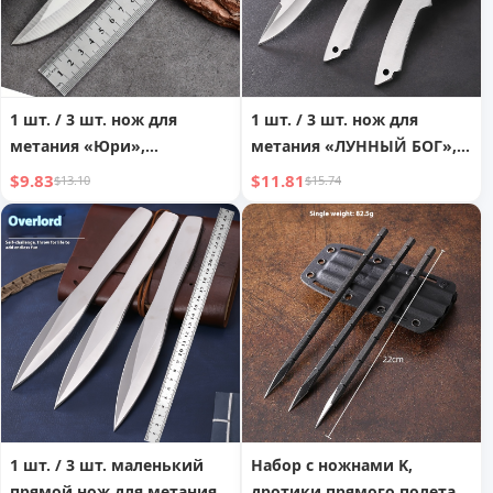
1 шт. / 3 шт. нож для
1 шт. / 3 шт. нож для
метания «Юри»,
метания «ЛУННЫЙ БОГ»,
маленький прямой нож
маленький прямой нож
$9.83
$11.81
$13.10
$15.74
для метания, стальная
для метания, стальная
игла для метания, боевые
игла для метания, боевые
искусства, ива, прямой
искусства, нож для
нож для самообороны
самообороны
1 шт. / 3 шт. маленький
Набор с ножнами K,
прямой нож для метания
дротики прямого полета,