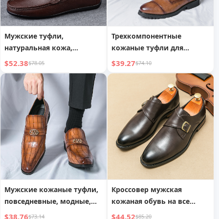
Мужские туфли,
Трехкомпонентные
натуральная кожа,
кожаные туфли для
ленивые туфли для
мужчин, деловые
$52.38
$39.27
$78.05
$74.10
вождения,
официальные, деловые
высококачественные
повседневные, мужские
кожаные туфли с мягкой
кожаные туфли с круглым
подошвой
носком
Мужские кожаные туфли,
Кроссовер мужская
повседневные, модные,
кожаная обувь на все
броги, туфли с
сезоны, модная
$38.76
$44.52
$73.14
$85.20