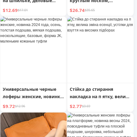
на шпильке, деловые
круглым носком,
туфли на каблуке для
мужские, на толстой
$12.69
$26.74
$17.01
$35.65
женщин
подошве, увеличивающие
рост, дерби, ретро,
потертые, рабочие
ботинки, ботильоны,
кожаные туфли с большой
головой
Универсальные черные
Стійка до стирання
лоферы женские, новинка
накладка на п ятку, велика
2024 года, осень, толстая
зміна есенції, устілки для
$9.72
$2.77
$12.96
$3.69
подошва, мягкая
взуття на високих
подошва, нескользящие,
підборах
базовые, форма JK,
маленькие кожаные