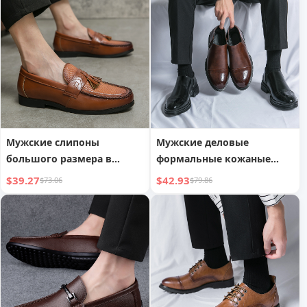
универсальные модные
лоферы, мокасины для
вождения
Мужские слипоны
Мужские деловые
большого размера в
формальные кожаные
британском стиле для
туфли Brogue,
$39.27
$42.93
$73.06
$79.86
вождения
увеличивающие рост,
модель Ленивый человек
без застежки