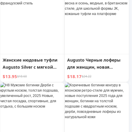
для работы Черные
однослойные туфли
кожаные туфли
Лоферы кожаные ботинки
Женские нюдовые туфли
Augusto Черные лоферы
Augusto Silver с мягкой
для женщин, новая
подошвой, французский
коллекция 2025, весна и
$13.95
$18.17
$18.60
$24.22
стиль
осень, модные, в
британском стиле, для
школьной формы JK,
кожаные туфли на
платформе