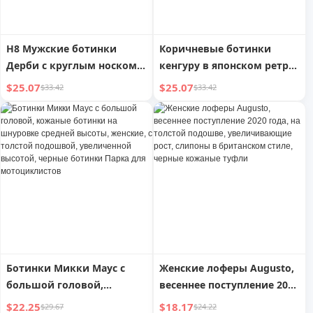
H8 Мужские ботинки
Коричневые ботинки
Дерби с круглым носком,
кенгуру в японском ретро-
толстая подошва,
стиле для мужчин, новые
$25.07
$25.07
$33.42
$33.42
увеличенный рост, 2025
поступления 2025 года для
Новые, чистая посадка,
женщин, ботинки на
спортивные, для отдыха, с
толстой подошве с
большим носком
квадратным носком,
дерби, повседневные
лоферы из натуральной
кожи
Ботинки Микки Маус с
Женские лоферы Augusto,
большой головой,
весеннее поступление 2020
кожаные ботинки на
года, на толстой подошве,
$22.25
$18.17
$29.67
$24.22