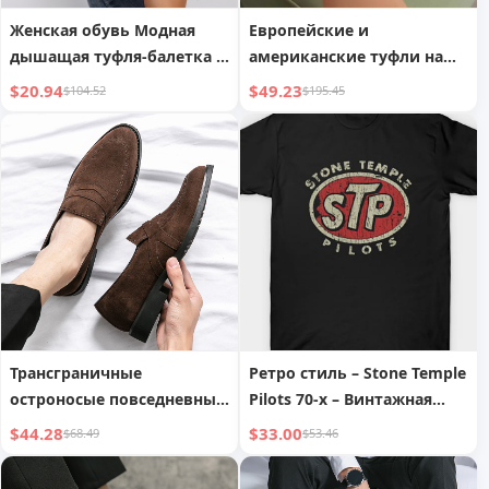
Женская обувь Модная
Европейские и
дышащая туфля-балетка с
американские туфли на
отверстиями, заклепками
платформе с круглым
$20.94
$49.23
$104.52
$195.45
и пуговицей
носком,
водонепроницаемые, с
толстым каблуком, из
лакированной кожи
Трансграничные
Ретро стиль – Stone Temple
остроносые повседневные
Pilots 70-х – Винтажная
туфли в британском
футболка
$44.28
$33.00
$68.49
$53.46
стиле, мужские замшевые
туфли из матовой замши,