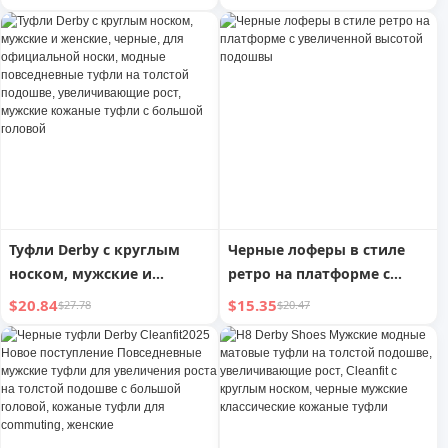
шнуровке средней
увеличивающие рост,
высоты, женские, с
слипоны в британском
толстой подошвой,
стиле, черные кожаные
увеличенной высотой,
туфли
черные ботинки Парка для
мотоциклистов
Туфли Derby с круглым
Черные лоферы в стиле
носком, мужские и
ретро на платформе с
женские, черные, для
увеличенной высотой
$20.84
$15.35
$27.78
$20.47
официальной носки,
подошвы
модные повседневные
туфли на толстой
подошве, увеличивающие
рост, мужские кожаные
туфли с большой головой