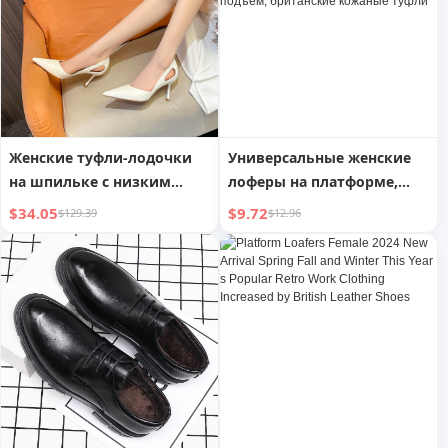
туфли
Женские туфли-лодочки
Универсальные женские
на шпильке с низким
лоферы на платформе,
вырезом
новинка весны 2024,
$34.05
$9.72
$129.39
$12.96
повседневные туфли на
плоской подошве,
шнуровка, небольшой
подъем, британские
кожаные туфли