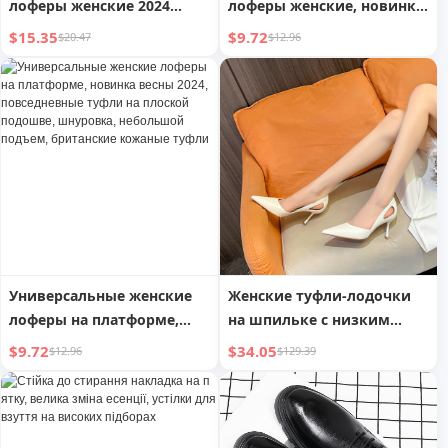
лоферы женские 2024
лоферы женские, новинка
новинка осень-зима
2024 года, осень, толстая
$15.35
$9.72
$20.47
$12.96
хлопковые туфли ретро
подошва, мягкая
платформа набивная
подошва, нескользящие,
плоская британская
базовые, форма JK,
кожаная обувь
маленькие кожаные
туфли
Универсальные женские
Женские туфли-лодочки
лоферы на платформе,
на шпильке с низким
новинка весны 2024,
вырезом
$9.72
$34.05
$12.96
$129.39
повседневные туфли на
плоской подошве,
шнуровка, небольшой
подъем, британские