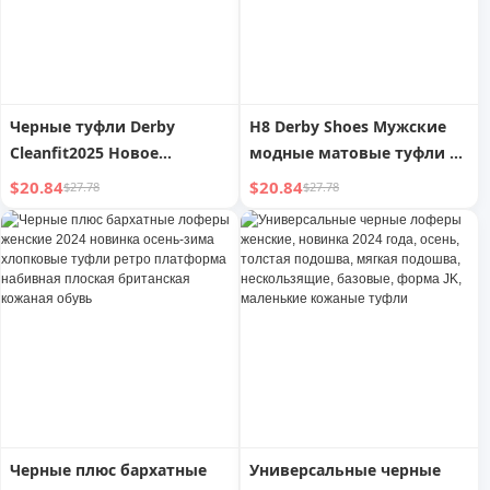
Черные туфли Derby
H8 Derby Shoes Мужские
Cleanfit2025 Новое
модные матовые туфли на
поступление
толстой подошве,
$20.84
$20.84
$27.78
$27.78
Повседневные мужские
увеличивающие рост,
туфли для увеличения
Cleanfit с круглым носком,
роста на толстой подошве
черные мужские
с большой головой,
классические кожаные
кожаные туфли для
туфли
commuting, женские
Черные плюс бархатные
Универсальные черные