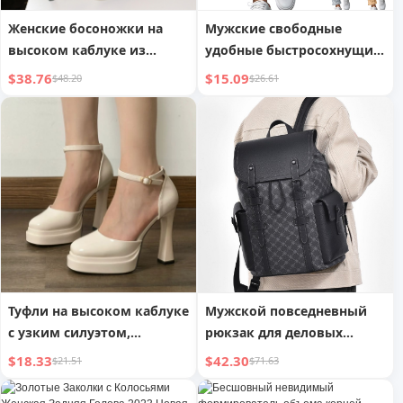
Женские босоножки на
Мужские свободные
высоком каблуке из
удобные быстросохнущие
замши с вырезами
повседневные деловые
$38.76
$15.09
$48.20
$26.61
брюки однотонные с
поясом
Туфли на высоком каблуке
Мужской повседневный
с узким силуэтом,
рюкзак для деловых
увеличивающие рост,
поездок с изогнутым
$18.33
$42.30
$21.51
$71.63
маленьких размеров
плечевым ремнем