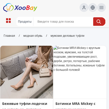
мужские деловые туфли | XOOBAY
/
/
Главная
модная обувь
мужские деловые туфли
B2B/B2C Marketplace
мужские деловые туфли, офисная обувь,
классическая мужская обувь, wholesale
мужские деловые туфли, XOOBAY
Качественные мужские деловые туфли для офиса:
элегантный стиль, прочная подошва и комфорт на весь
день.
Бежевые туфли-лодочки
Ботинки MRA Mickey с