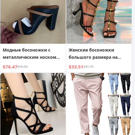
женщин среднего
подошвой, больших
возраста
размеров
Модные босоножки с
Женские босоножки
металлическим носком
большого размера на
для женщин
высоком каблуке с
$76.47
$33.51
$95.08
$41.78
квадратным носком