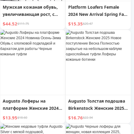
Мужская кожаная обувь,
Platform Loafers Female
увеличивающая рост, с
2024 New Arrival Spring Fall
толстой подошвой 10 см,
and Winter This Year s
$44.52
$15.35
$111.75
$20.47
для делового
Popular Retro Work Clothing
официального стиля
Increased by British Leather
Shoes
Augusto Лоферы на
Augusto Толстая подошва
платформе Женские 2024
Birkenstock Женские 2025
Новинка Осень-Зима
Новое поступление Весна
$13.95
$16.76
$18.60
$22.34
Обувь с хлопковой
Полностью закрытые на
подкладкой и бархатом
небольшом каблуке