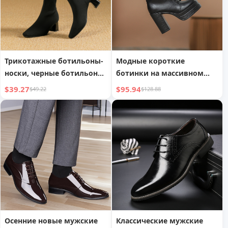
Трикотажные ботильоны-
Модные короткие
носки, черные ботильоны
ботинки на массивном
на квадратном каблуке
каблуке и высоком
$39.27
$95.94
$49.22
$128.88
для женщин
каблуке, универсальные
для осенне-зимнего сезона
Осенние новые мужские
Классические мужские