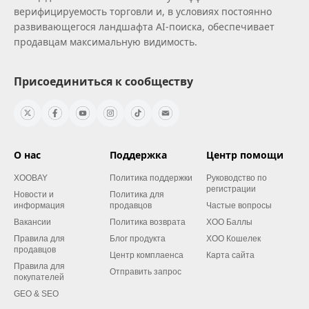
верифицируемость торговли и, в условиях постоянно
развивающегося ландшафта AI‑поиска, обеспечивает
продавцам максимальную видимость.
Присоединиться к сообществу
О нас
Поддержка
Центр помощи
XOOBAY
Политика поддержки
Руководство по
регистрации
Новости и
Политика для
информация
продавцов
Частые вопросы
Вакансии
Политика возврата
XOO Баллы
Правила для
Блог продукта
XOO Кошелек
продавцов
Центр комплаенса
Карта сайта
Правила для
Отправить запрос
покупателей
GEO & SEO