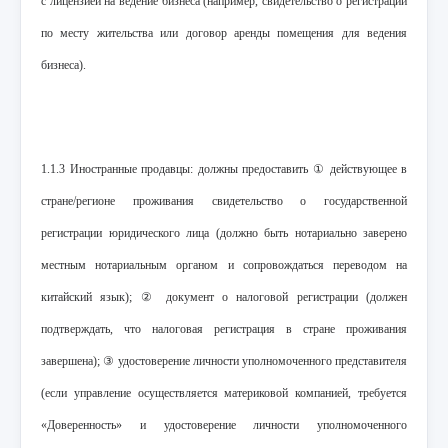
с лицензией на ведение бизнеса (например, свидетельство о регистрации
по месту жительства или договор аренды помещения для ведения
бизнеса).
1.1.3 Иностранные продавцы: должны предоставить ① действующее в
стране/регионе проживания свидетельство о государственной
регистрации юридического лица (должно быть нотариально заверено
местным нотариальным органом и сопровождаться переводом на
китайский язык); ② документ о налоговой регистрации (должен
подтверждать, что налоговая регистрация в стране проживания
завершена); ③ удостоверение личности уполномоченного представителя
(если управление осуществляется материковой компанией, требуется
«Доверенность» и удостоверение личности уполномоченного