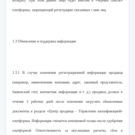
возврату. При этом данное лицо будет внесено в «черный список»
платформы, запрещающий регистрацию связанных с ним лиц.
1.3 Обновление и поддержка информации
1.3.1 В случае изменения регистрационной информации продавца
(например, наименование компании, адрес, законный представитель,
банковский счет, контактная информация и т. д.) продавец должен в
течение 3 рабочих дней после изменения загрузить обновленные
документы в разделе «Центр продавца – Управление квалификацией»
платформы. Информация считается измененной только после одобрения
платформой. Ответственность за неуспешные расчеты, сбои в