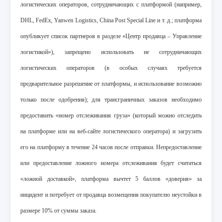
логистических операторов, сотрудничающих с платформой (например,
DHL, FedEx, Yanwen Logistics, China Post Special Line и т. д.; платформа
опубликует список партнеров в разделе «Центр продавца – Управление
логистикой»), запрещено использовать не сотрудничающих
логистических операторов (в особых случаях требуется
предварительное разрешение от платформы, и использование возможно
только после одобрения); для трансграничных заказов необходимо
предоставить «номер отслеживания груза» (который можно отследить
на платформе или на веб-сайте логистического оператора) и загрузить
его на платформу в течение 24 часов после отправки. Непредоставление
или предоставление ложного номера отслеживания будет считаться
«ложной доставкой», платформа вычтет 5 баллов «доверия» за
инцидент и потребует от продавца возмещения покупателю неустойки в
размере 10% от суммы заказа.