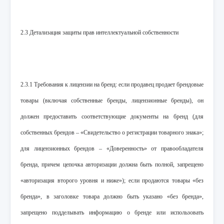
2.3 Детализация защиты прав интеллектуальной собственности
2.3.1 Требования к лицензии на бренд: если продавец продает брендовые
товары (включая собственные бренды, лицензионные бренды), он
должен предоставить соответствующие документы на бренд (для
собственных брендов – «Свидетельство о регистрации товарного знака»;
для лицензионных брендов – «Доверенность» от правообладателя
бренда, причем цепочка авторизации должна быть полной, запрещено
«авторизация второго уровня и ниже»); если продаются товары «без
бренда», в заголовке товара должно быть указано «без бренда»,
запрещено подделывать информацию о бренде или использовать