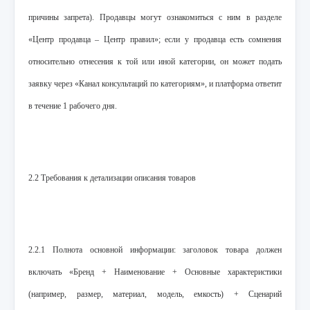
причины запрета). Продавцы могут ознакомиться с ним в разделе
«Центр продавца – Центр правил»; если у продавца есть сомнения
относительно отнесения к той или иной категории, он может подать
заявку через «Канал консультаций по категориям», и платформа ответит
в течение 1 рабочего дня.
2.2 Требования к детализации описания товаров
2.2.1 Полнота основной информации: заголовок товара должен
включать «Бренд + Наименование + Основные характеристики
(например, размер, материал, модель, емкость) + Сценарий