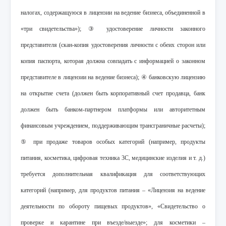
налогах, содержащуюся в лицензии на ведение бизнеса, объединенной в
«три свидетельства»); ③ удостоверение личности законного
представителя (скан-копия удостоверения личности с обеих сторон или
копия паспорта, которая должна совпадать с информацией о законном
представителе в лицензии на ведение бизнеса); ④ банковскую лицензию
на открытие счета (должен быть корпоративный счет продавца, банк
должен быть банком-партнером платформы или авторитетным
финансовым учреждением, поддерживающим трансграничные расчеты);
⑤ при продаже товаров особых категорий (например, продукты
питания, косметика, цифровая техника 3C, медицинские изделия и т. д.)
требуется дополнительная квалификация для соответствующих
категорий (например, для продуктов питания – «Лицензия на ведение
деятельности по обороту пищевых продуктов», «Свидетельство о
проверке и карантине при въезде/выезде»; для косметики –