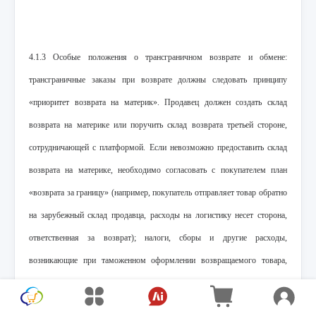
4.1.3 Особые положения о трансграничном возврате и обмене:
трансграничные заказы при возврате должны следовать принципу
«приоритет возврата на материк». Продавец должен создать склад
возврата на материке или поручить склад возврата третьей стороне,
сотрудничающей с платформой. Если невозможно предоставить склад
возврата на материке, необходимо согласовать с покупателем план
«возврата за границу» (например, покупатель отправляет товар обратно
на зарубежный склад продавца, расходы на логистику несет сторона,
ответственная за возврат); налоги, сборы и другие расходы,
возникающие при таможенном оформлении возвращаемого товара,
несет ответственная сторона (при дефектах качества – продавец, при
беспричинном возврате – покупатель); в случае утери или повреждения