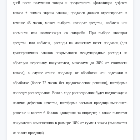
дней после получения товара и предоставить «фото/видео дефекта
товара + снимок экрана заказа»; продавец должен отреагировать в
течение 48 часов, может выбрать «возврат средств», «обмен» или
«ремонт» или «компенсация со скидкой». При выборе «возврат
средств» или «обмен», расходы на логистику несет продавец (для
трансграничных заказов покрываются международные расходы на
обратную пересылку покупателем, максимум до 30% от стоимости
товара); в случае отказа продавца от обработки или задержки в
обработке (более 72 часов без предоставления решения), платформа
проведет расследование. Если в ходе расследования будет подтверждено
наличие дефектов качества, платформа заставит продавца выполнить
решение и вычтет 6 баллов «доверия» за инцидент, а также выплатит
покупателю компенсацию в размере 10% от суммы заказа (вычитается
из залога продавца).