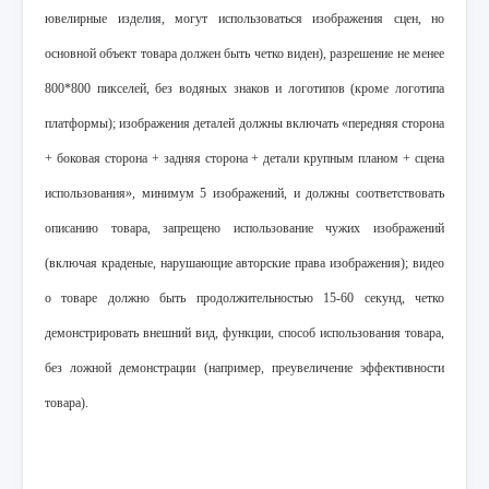
ювелирные изделия, могут использоваться изображения сцен, но
основной объект товара должен быть четко виден), разрешение не менее
800*800 пикселей, без водяных знаков и логотипов (кроме логотипа
платформы); изображения деталей должны включать «передняя сторона
+ боковая сторона + задняя сторона + детали крупным планом + сцена
использования», минимум 5 изображений, и должны соответствовать
описанию товара, запрещено использование чужих изображений
(включая краденые, нарушающие авторские права изображения); видео
о товаре должно быть продолжительностью 15-60 секунд, четко
демонстрировать внешний вид, функции, способ использования товара,
без ложной демонстрации (например, преувеличение эффективности
товара).