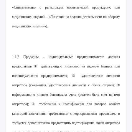
«Свидетельство о регистрации косметической продукции»; для
медицинских изделий – «Лицензия на ведение деятельности по обороту
медицинских изделий»).
1.1.2 Продавцы – индивидуальные предприниматели: должны
предоставить ① действующую лицензию на ведение бизнеса для
индивидуального предпринимателя; ② удостоверение личности
оператора (скан-копия удостоверения личности с обеих сторон); ③
информацию о личном банковском счете (должен быть счет на имя
оператора); ④ требования к квалификации для товаров особых
категорий аналогичны требованиям к корпоративным продавцам, и
требуется дополнительно предоставить подтверждение связи оператора