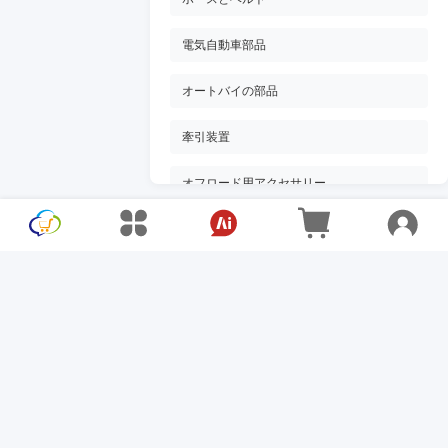
電気自動車部品
オートバイの部品
牽引装置
オフロード用アクセサリー
車のフロアマット
車のシートカバー
自動車用保護カバー
車載充電器
車のバッテリー