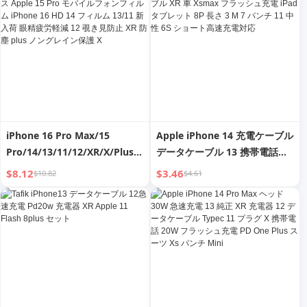
イトフィルター、落下防止
iPhone 16 Pro Max/15
Apple iPhone 14 充電ケーブル
Pro/14/13/11/12/XR/X/Plus用
データケーブル 13 携帯電話
強化ガラス Apple 15 Pro モバ
12pro 充電ケーブル XR 車
$8.12
$3.46
$10.82
$4.61
イルフォンフィルム iPhone 16
Xsmax フラッシュ充電 iPad タ
HD 14 フィルム 13/11 新入荷
ブレット 8P 長さ 3 M 7 パンチ
眼精疲労軽減 12 覗き見防止 XR
11 中性 6S ショート高速充電対
防塵 plus ノングレイン保護 X
応