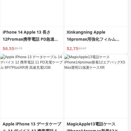
iPhone 14 Apple 13 長さ
Xinkangning Apple
12Promax携帯電話 PD急速充
16promax用強化フィルム
電 X データケーブル XR 車
iPhone15 モバイルフィルム
$6.55
$2.75
$8.73
$3.67
iPad タブレット 6S フラッシュ
14/13 新着 12フィルム 11 フル
充電 IOS充電 2M 8P充電ケーブ
スクリーン 15pro 防塵 XR 覗き
ル対応充電器
見防止 Ip16 指紋防止 PMレシ
ーバー Xs アイプロテクション
Apple iPhone 13 データケーブ
MagicApple13電話ケース
ル 14 デバイス 12 携帯電話 11
iPhone14promax新着12エア