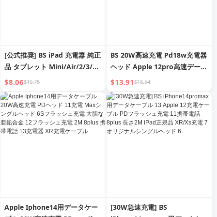
[公式推奨] BS iPad 充電器 純正
BS 20W高速充電 Pd18w充電器
品 タブレット Mini/Air/2/3/4
ヘッド Apple 12pro高速データ
Apple 13 充電プラグ 12pro 急
ケーブル Max携帯電話
$8.06
$13.91
$10.75
$18.54
速充電 iPhone11 携帯電話 XR
Iphone11 One Suit Xsニュー
プラグ 8P データケーブル Max
トラル XRプラグ 7正規品 8Plus
タブレットシングルヘッド 30
に適合
Apple Iphone14用データケー
[30W急速充電] BS