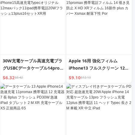
気 XMax
フェースPromax車用
30W充電ケーブル高速充電プラ
Apple 16用 強化フィルム
グUSBCデータケーブル14pro
iPhone13 フルスクリーン 12
Apple iPhone15高速充電
ほこりなし Pro倉庫 15promax
$6.32
$9.10
$8.42
$12.13
Typecオリジナル12maxパック
携帯電話フィルム 14 覗き見防
11ipad携帯電話20Wフラッシ
止 X HD XRフィルム 16新作
ュ13plus16セットXR用
plus カバー Xsmax 耐落下性
Por