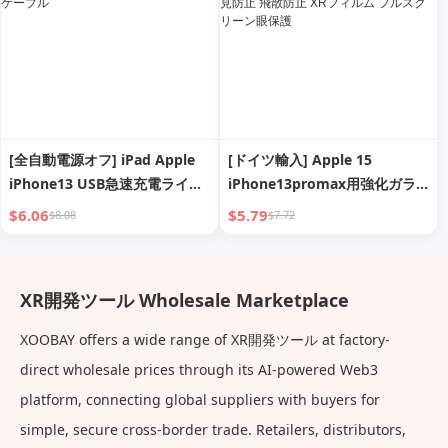
[全自動電源オフ] iPad Apple
[ドイツ輸入] Apple 15
iPhone13 USB急速充電ライン
iPhone13promax用強化ガラ
14充電ケーブル 12promaxシ
スフィルム iPhone14plus用新
$6.06
$5.79
$8.08
$7.72
ョート 8plusロング2 M携帯電
作フィルム iPhone12用ブルー
話XRスマート 適用データケー
ライトカット iPhone11用覗き
ブル
見防止 飛散防止 XRフィルム フ
XR開発ツール Wholesale Marketplace
ルスクリーン眼保護
XOOBAY offers a wide range of XR開発ツール at factory-
direct wholesale prices through its AI-powered Web3
platform, connecting global suppliers with buyers for
simple, secure cross-border trade. Retailers, distributors,