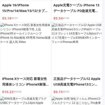
Apple 16/iPhone
Apple充電ケーブル iPhone 13
15/Pro/14/Max/13/12/タブレ
データケーブル PD急速充電
ットiPad用20W充電ヘッド
11pro 充電ケーブル 12 スマー
$5.18
$5.54
$6.91
$7.38
Pd30w急速充電データケーブル
トフォン XR 車 14 タブレット
XR/11/8 Type-Cプラグ対応
iPad プラグ 8 充電プラグ
Typec Long Xsmax セット
iPhone Xケース対応 新着女性
正規品データケーブル12 Apple
用液体シリコン iPhoneX耐落下
USB高速充電iPhone13ロング
性 上品 iPhoneXRオールインク
iPadケーブル11タブレット14
$10.22
$6.15
$13.62
$8.20
ルーシブ iPhone Xs Max無地
充電ケーブル8plusデバイス7充
XR専用 Xsmax保護ケース 超人
電ケーブル6S特殊XRインター