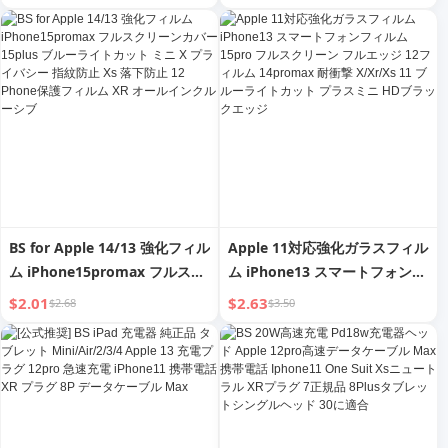
ラグ 12proショート 8plusロン
iPhone15/13pro 携帯電話フィ
グ 2M携帯電話XR充電ヘッド
ルム iPhone14plus 新着 12 プ
11対応
ライバシー 11 フルスクリーン
X ピーピングスクリーン XR
Kangning Xsmax ステッカー
BS for Apple 14/13 強化フィル
Apple 11対応強化ガラスフィル
ム iPhone15promax フルスク
ム iPhone13 スマートフォンフ
リーンカバー 15plus ブルーラ
ィルム 15pro フルスクリーン
$2.01
$2.63
$2.68
$3.50
イトカット ミニ X プライバシ
フルエッジ 12フィルム
ー 指紋防止 Xs 落下防止 12
14promax 耐衝撃 X/Xr/Xs 11
Phone保護フィルム XR オール
ブルーライトカット プラスミニ
インクルーシブ
HDブラックエッジ