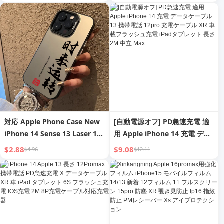
ーブル iPad 急速充電対応 専用
iPadタブレット対応
X オリジナル Max スピード パ
ンチ 20W
対応 Apple Phone Case New
[自動電源オフ] PD急速充電 適
iPhone 14 Sense 13 Laser 12
用 Apple iPhone 14 充電 デー
Color Silver 11 Hard Case XR
タケーブル 13 携帯電話 12pro
$2.88
$9.08
$4.96
$12.11
充電ケーブル XR 車載フラッシ
ュ充電 iPadタブレット 長さ
2M 中立 Max