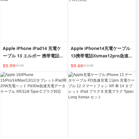
Apple iPhone iPad14 充電ケ
Apple iPhone14充電ケーブル
ーブル 13 エルボー 携帯電話
13携帯電話Xsmax12pro急速充
Xsmax データケーブル 12pro
電7plusロング11xr耐久性2M
$5.99
$9.66
$7.98
$12.88
急速充電 7plus 長い 11xr 耐久
8xタブレット6Sフラッシュ充電
性 2M 8x タブレット 6S フラッ
iPad用エルボーAppleデータケ
シュ USB
ーブルに対応