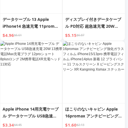
データケーブル 13 Apple
ディスプレイ付きデータケーブ
iPhone14 急速充電 11promax
ル PD対応 超急速充電 20W
携帯電話 12 充電器 7 長 8plus
Apple iPhone 14充電ケーブル
$4.96
$5.15
$6.61
$6.87
フラッシュ PD30W 急速 iPad
13pro フラッシュ充電 12plus
タブレット 2 M XR 充電ケーブ
携帯電話 11 ヘッド Typec 長さ
ル XS 正規商品 6S
2 M 車載 XR 中立 iPad
Apple iPhone 14用充電ケーブ
ほこりのないキャビン Apple
ル データケーブル USB急速充
16promax アンチピーピング強
電 20W 13携帯電話Max充電プ
化ガラスフィルム
$3.34
$1.60
$4.45
$2.13