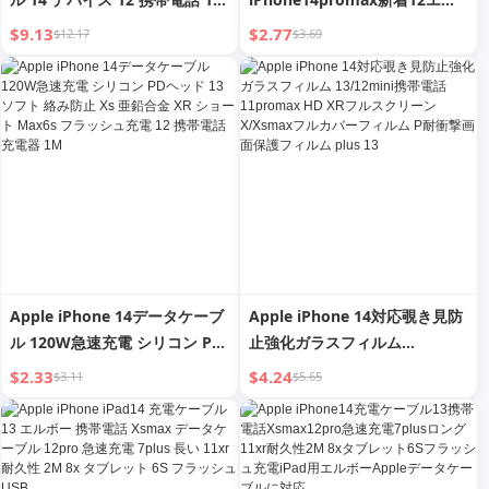
PD充電ケーブル 8P/7Plus/XR
バッグXS Max透明11保護ケー
$9.13
$2.77
$12.17
$3.69
用 高速充電USB
スXR
Apple iPhone 14データケーブ
Apple iPhone 14対応覗き見防
ル 120W急速充電 シリコン PD
止強化ガラスフィルム
ヘッド 13 ソフト 絡み防止 Xs
13/12mini携帯電話 11promax
$2.33
$4.24
$3.11
$5.65
亜鉛合金 XR ショート Max6s
HD XRフルスクリーン
フラッシュ充電 12 携帯電話充
X/Xsmaxフルカバーフィルム P
電器 1M
耐衝撃画面保護フィルム plus
13