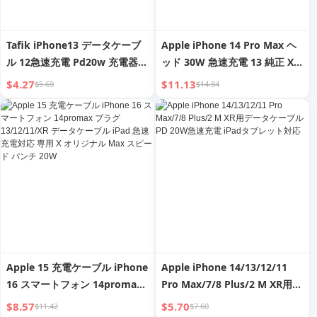
Tafik iPhone13 データケーブ
Apple iPhone 14 Pro Max ヘ
ル 12急速充電 Pd20w 充電器
ッド 30W 急速充電 13 純正 XR
XR Apple 11 Flash 8plus セッ
充電器 12 データケーブル
$4.27
$11.13
$5.69
$14.84
ト
Typec 11 プラグ X 携帯電話
20W フラッシュ充電 PD One
Plus スーツ Xs パンチ Mini
Apple 15 充電ケーブル iPhone
Apple iPhone 14/13/12/11
16 スマートフォン 14promax
Pro Max/7/8 Plus/2 M XR用デ
プラグ 13/12/11/XR データケ
ータケーブル PD 20W急速充電
$8.57
$5.70
$11.42
$7.60