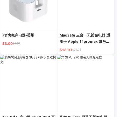
PD快充充电器-英规
MagSafe 三合一无线充电器 适
用于 Apple 14promax 磁吸充
$3.00
$5.00
电底座 iWatch 充电器
$18.03
$24.04
AppleWatch 手表 iPhone13
快充支架