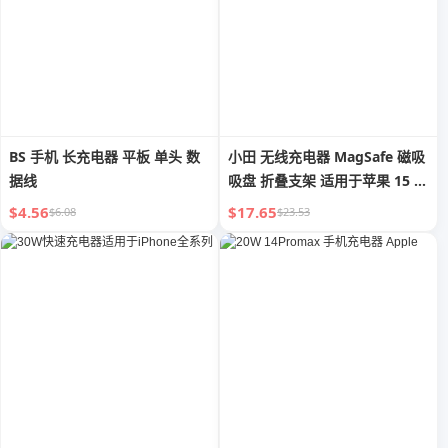
BS 手机 长充电器 平板 单头 数
小田 无线充电器 MagSafe 磁吸
据线
吸盘 折叠支架 适用于苹果 15 手
机 Iphone14pro13max12 耳机
$4.56
$17.65
$6.08
$23.53
新款桌面快充二合一底座