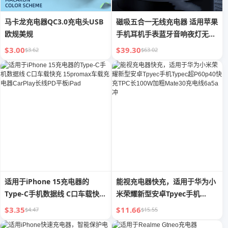
马卡龙充电器QC3.0充电头USB
磁吸五合一无线充电器 适用苹果
欧规美规
手机耳机手表蓝牙音响夜灯无线
充
$3.00
$39.30
$3.62
$63.02
适用于iPhone 15充电器的
能视充电器快充，适用于华为小
Type-C手机数据线 C口车载快充
米荣耀新型安卓Tpyec手机
15promax车载充电器CarPlay
Typec超P60p40快充TPC长
$3.35
$11.66
$4.47
$15.55
长线PD平板iPad
100W加粗Mate30充电线6a5a