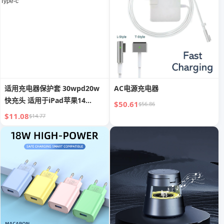
适用充电器保护套 30wpd20w
AC电源充电器
快充头 适用于iPad苹果14
$50.61
$56.86
iPhone13pro充电插头
$11.08
$14.77
12Promax手机11数据线Xs套
8P插头Type-c