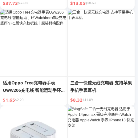
16promax充电插头
$37.73
$13.95
$50.31
$18.60
iPhone15/14手机笔记本Typec
平板
适用Oppo Free充电器手表
三合一快速无线充电器 支持苹果
Oww206充电线 智能运动手环
手机手表耳机
Watchfree磁吸充电底座NFC版
$1.65
$8.32
$2.20
$11.09
快充数据线非原装替换配件