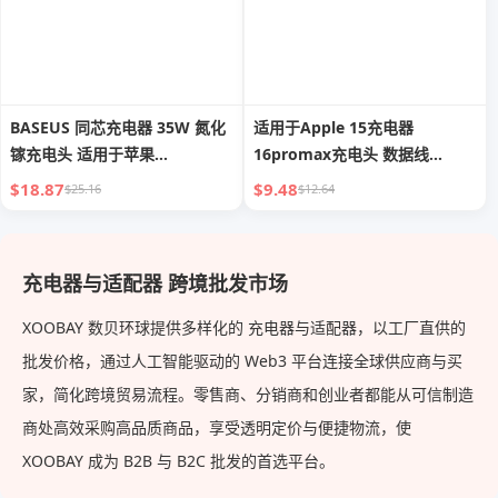
BASEUS 同芯充电器 35W 氮化
适用于Apple 15充电器
镓充电头 适用于苹果
16promax充电头 数据线
16Promax 充电器 iPhone 苹果
iPhone 14快充头 30W手机
$18.87
$9.48
$25.16
$12.64
15 快充头 手机插头 Typec 数据
20W套装iPad手机Typec插头
线 iPad
PD闪充13 正品12
充电器与适配器 跨境批发市场
XOOBAY 数贝环球提供多样化的 充电器与适配器，以工厂直供的
批发价格，通过人工智能驱动的 Web3 平台连接全球供应商与买
家，简化跨境贸易流程。零售商、分销商和创业者都能从可信制造
商处高效采购高品质商品，享受透明定价与便捷物流，使
XOOBAY 成为 B2B 与 B2C 批发的首选平台。