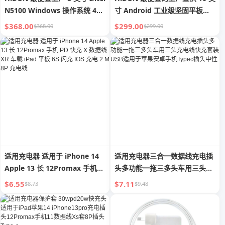
N5100 Windows 操作系统 4G
寸 Android 工业级坚固平板电
LTE 车载耐用平板电脑，带 NFC
脑，配 RJ45、NFC、条码、车
$368.00
$299.00
$368.00
$299.00
与 2D 条码扫描器，配有车载支
载充电器，并支持手持 RFID 与
架与充电器
指纹识别
适用充电器 适用于 iPhone 14
适用充电器三合一数据线充电插
Apple 13 长 12Promax 手机
头多功能一拖三多头车用三头充
PD 快充 X 数据线 XR 车载 iPad
电线快充套装 USB适用于苹果安
$6.55
$7.11
$8.73
$9.48
平板 6S 闪充 IOS 充电 2 M 8P
卓手机Typec插头中性
充电线