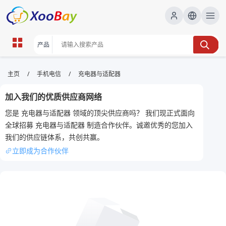
充电器与适配器 | XOOBAY B2B/B2C
/
/
主页
手机电信
充电器与适配器
Marketplace
加入我们的优质供应商网络
充电器,适配器,快充,安全认证,兼容性, wholesale 充电
您是 充电器与适配器 领域的顶尖供应商吗？ 我们现正式面向
器与适配器, XOOBAY
全球招募 充电器与适配器 制造合作伙伴。诚邀优秀的您加入
本页聚焦充电器与适配器的选购要点、兼容性、充电速度与安全认证，提
我们的供应链体系，共创共赢。
升搜索排名。
立即成为合作伙伴