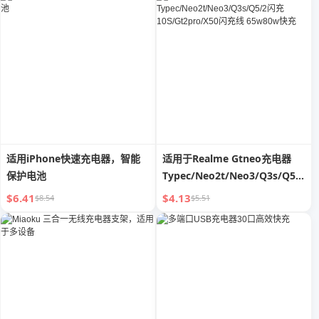
冲
适用iPhone快速充电器，智能
适用于Realme Gtneo充电器
保护电池
Typec/Neo2t/Neo3/Q3s/Q5/2
闪充 10S/Gt2pro/X50闪充线
$6.41
$4.13
$8.54
$5.51
65w80w快充