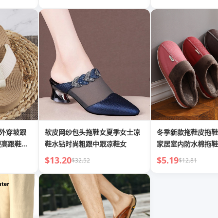
夏外穿坡跟
软皮网纱包头拖鞋女夏季女士凉
冬季新款拖鞋皮拖鞋
便高跟鞋女
鞋水钻时尚粗跟中跟凉鞋女
家居室内防水棉拖鞋
拖鞋
$13.20
$5.19
$32.52
$12.81