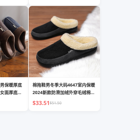
男保暖厚底
棉拖鞋男冬季大码4647室内保暖
女面厚底棉
2024新款防滑加绒外穿毛绒棉鞋
男士
$33.51
$51.50