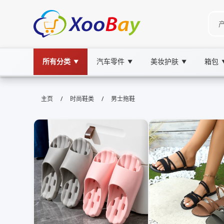
所有分类
汽车零件
美妆护肤
箱包
▼
▼
▼
男士拖鞋 | XOOBAY B2B/B2C Mar
/
/
主页
时尚鞋类
男士拖鞋
男士拖鞋,夏日,休闲, wholesale 男士拖鞋, XOO
舒适夏日拖鞋