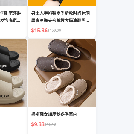
 宽浮肿
男士人字拖鞋夏季新款时尚休闲
发泡底宽松
厚底凉拖夹拖跨境大码凉鞋男沙
滩鞋
$15.36
$159.00
棉拖鞋女加厚秋冬季室内
$9.33
$16.18