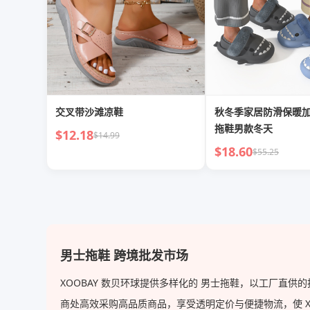
交叉带沙滩凉鞋
秋冬季家居防滑保暖
拖鞋男款冬天
$12.18
$14.99
$18.60
$55.25
男士拖鞋 跨境批发市场
XOOBAY 数贝环球提供多样化的 男士拖鞋，以工厂直
商处高效采购高品质商品，享受透明定价与便捷物流，使 XOOB