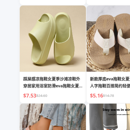
踩屎感凉拖鞋女夏季沙滩凉鞋外
新款厚底eva拖鞋女
穿居家用浴室防滑eva拖鞋女夏
人字拖鞋百搭简约轻
批发
凉鞋
$7.53
$5.16
$24.60
$14.78