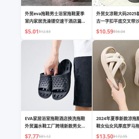
外贸eva拖鞋男士浴室拖鞋夏季
外贸女凉鞋大码2025
室内家居洗澡镂空速干酒店漏水
古一字扣平底交叉带
拖鞋
Sandal
$5.01
$10.59
$12.83
$56.04
EVA家居浴室拖鞋酒店换洗拖鞋
2024年夏季新款凉拖
外贸漏水鞋工厂跨境新款男女款
鞋女仙女风厚底罗马
拖鞋
$7.77
$13.50
$81.12
$172.95