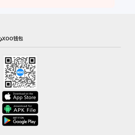
心
XOO钱包