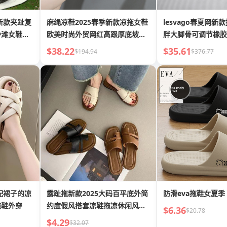
新款夹趾复
麻绳凉鞋2025春季新款凉拖女鞋
lesvago春夏网新款拖鞋
沙滩女鞋
欧美时尚外贸网红高跟厚底坡跟
胖大脚骨可调节橡胶
拖鞋
平
$38.22
$35.61
$194.94
$376.77
配裙子的凉
露趾拖新款2025大码百平底外简
防滑eva拖鞋女夏季
拖鞋外穿
约度假风搭套凉鞋拖凉休闲风穿
$6.36
$20.78
ins
$4.29
$32.07