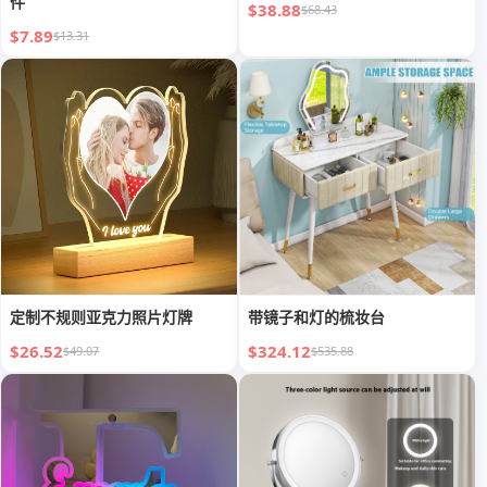
件
$38.88
$68.43
$7.89
$13.31
定制不规则亚克力照片灯牌
带镜子和灯的梳妆台
$26.52
$324.12
$49.07
$535.88