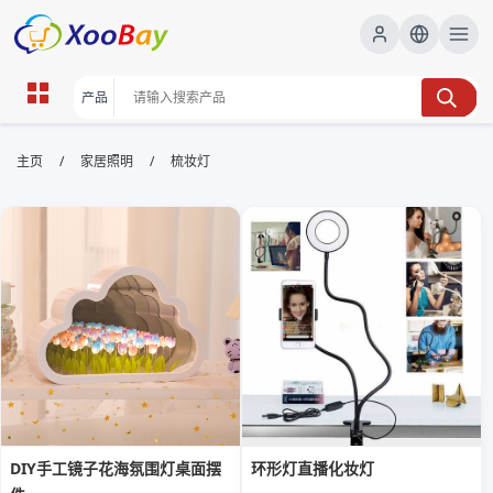
梳妆灯 | XOOBAY B2B/B2C
/
/
主页
家居照明
梳妆灯
Marketplace
梳妆灯,化妆镜前灯,台灯, wholesale 梳妆灯, XOOBAY
梳妆灯时尚实用，镜前化妆更清晰光线更柔和
DIY手工镜子花海氛围灯桌面摆
环形灯直播化妆灯