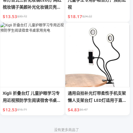
梳妆镜子美颜补光化妆镜贝壳镜
视
跨境
$13.53
$18.17
$30.72
$24.22
Xigli 折叠台灯 儿童护眼学习专
通用自拍补光灯带柔性手机支架
用近视预防学生阅读宿舍书桌家
懒人支架台灯 LED灯适用于直播
用充电
办公室厨房
$12.53
$4.83
$16.71
$6.47
没有更多商品了