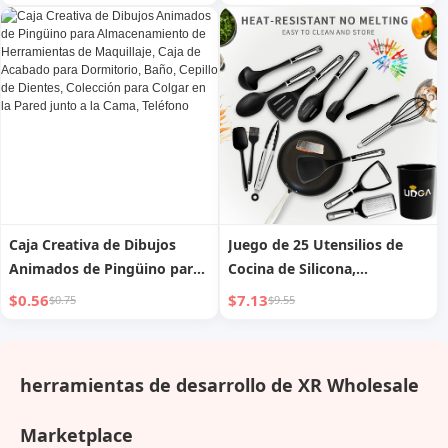
de Melón Occidental, Bolsa
de Barbacoa para Exteriores,
para Frijoles, Tipo Especial
Papel de Aluminio Grueso de
de Gadget Manual para Abrir
Aluminio, Accesorios de
Cáscaras de Semillas de
Barbacoa
Melón
Caja Creativa de Dibujos
Juego de 25 Utensilios de
Animados de Pingüino para
Cocina de Silicona,
Almacenamiento de
Herramientas de Cocina de
$0.56
$7.13
$0.75
$9.55
Herramientas de Maquillaje,
Silicona Resistentes a Altas
Caja de Acabado para
Temperaturas, Cuchara y
Dormitorio, Baño, Cepillo de
espátula para Cocinar, Juego
herramientas de desarrollo de XR Wholesale
Dientes, Colección para
de Utensilios de Cocina,
Colgar en la Pared junto a la
Juego de Utensilios de
Marketplace
Cama, Teléfono
Cocina con Cubo de