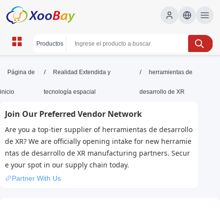
herramientas de desarrollo de XR |
/
/
Página de
Realidad Extendida y
herramientas de
XOOBAY B2B/B2C Marketplace
inicio
tecnología espacial
desarrollo de XR
XR, herramientas, desarrollo, VR, AR, MR, realidad
Join Our Preferred Vendor Network
virtual, realidad aumentada, wholesale
herramientas de desarrollo de XR, XOOBAY
Are you a top-tier supplier of herramientas de desarrollo
Guía de herramientas XR para crear experiencias inmersivas en
de XR? We are officially opening intake for new herramie
VR, AR y MR, con tutoriales y APIs actualizados.
ntas de desarrollo de XR manufacturing partners. Secur
e your spot in our supply chain today.
Partner With Us