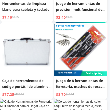
Herramientas de limpieza
Juego de herramientas de
Llano para tableta y teclado
precisión multifuncional de
25 piezas para desmontaje y
$7.16
$2.40
$9.55
$3.80
mantenimiento de
ordenadores y teléfonos
móviles
Caja de herramientas de
Juego de 8 herramientas de
código portátil de aluminio
ferretería, machos de roscar
de mano 45x25x7.5cm
métricos
$77.25
$8.70
$123.86
$15.84