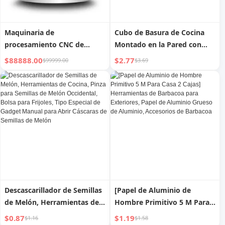
Maquinaria de
Cubo de Basura de Cocina
procesamiento CNC de
Montado en la Pared con
grafito, herramientas de
Limpiaparabrisas para
$88888.00
$2.77
$99999.00
$3.69
máquina CNC de grafito S-
Herramientas de Limpieza
500V
del Hogar Herramientas
Especiales de Hotel
Almacenamiento de Basura
Descascarillador de Semillas
[Papel de Aluminio de
de Melón, Herramientas de
Hombre Primitivo 5 M Para
Cocina, Pinza para Semillas
Casa 2 Cajas] Herramientas
$0.87
$1.19
$1.16
$1.58