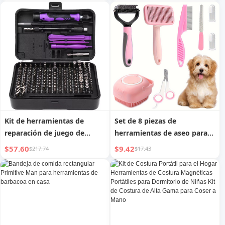
maquillaje a prueba de
polvo, caja separada para
lápiz de cejas
Kit de herramientas de
Set de 8 piezas de
reparación de juego de
herramientas de aseo para
destornilladores de precisión
perros, autolimpiante,
$57.60
$9.42
$217.74
$17.43
170 en 1 para portátil
cortaúñas, lima, peine para
ordenador PC teléfono
pulgas, cepillo quitapelos,
cepillo de dientes de silicona