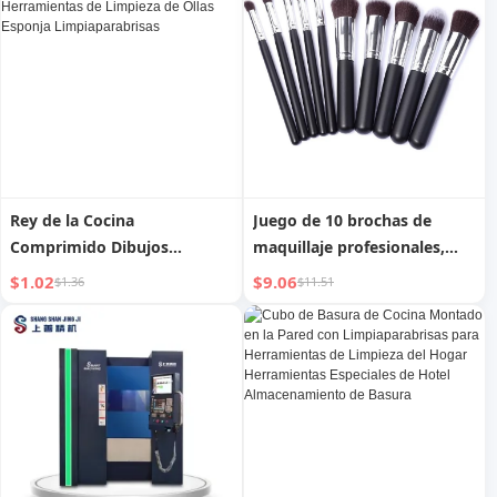
Accesorios para Barbacoa
Rey de la Cocina
Juego de 10 brochas de
Comprimido Dibujos
maquillaje profesionales,
Animados Fabulosas
herramientas de belleza
$1.02
$9.06
$1.36
$11.51
Herramientas de Limpieza
de Ollas Esponja
Limpiaparabrisas