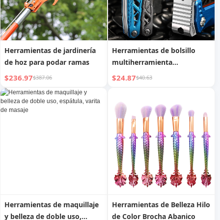
Herramientas de jardinería
Herramientas de bolsillo
de hoz para podar ramas
multiherramienta
multifuncional para
$236.97
$24.87
$387.06
$40.63
exteriores de vehículos
Herramientas de maquillaje
Herramientas de Belleza Hilo
y belleza de doble uso,
de Color Brocha Abanico