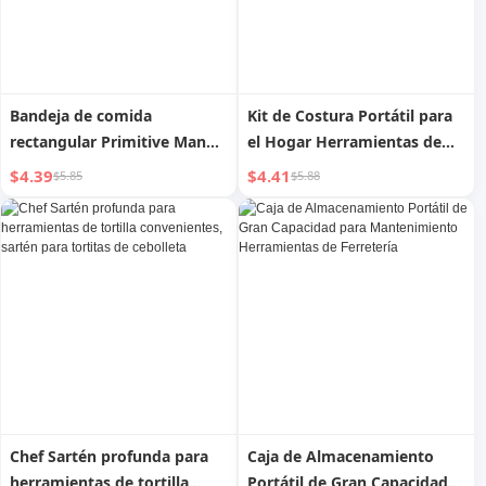
Bandeja de comida
Kit de Costura Portátil para
rectangular Primitive Man
el Hogar Herramientas de
para herramientas de
Costura Magnéticas
$4.39
$4.41
$5.85
$5.88
barbacoa en casa
Portátiles para Dormitorio
de Niñas Kit de Costura de
Alta Gama para Coser a
Mano
Chef Sartén profunda para
Caja de Almacenamiento
herramientas de tortilla
Portátil de Gran Capacidad