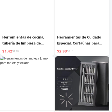
Herramientas de cocina,
Herramientas de Cuidado
tubería de limpieza de
Especial, Cortaúñas para
desagüe de suelo de inodoro
Bebés Antiapretón
$1.42
$2.93
$1.89
$3.91