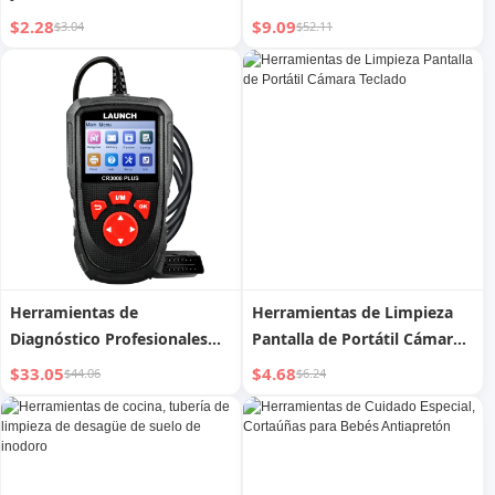
espátula, varita de masaje
$2.28
$9.09
$3.04
$52.11
Herramientas de
Herramientas de Limpieza
Diagnóstico Profesionales
Pantalla de Portátil Cámara
CR3008 PLUS Analizador de
Teclado
$33.05
$4.68
$44.06
$6.24
Motor Herramienta de
Escaneo OBD2 Control
Bidireccional Lector de
Códigos