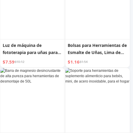
Luz de máquina de
Bolsas para Herramientas de
fototerapia para uñas para
Esmalte de Uñas, Lima de
herramientas de manicura
Uñas, Tiras para Pulir, Lima
$7.59
$1.16
$10.12
$1.54
para el hogar
de Uñas, Palo para Quemar
Uñas, Herramientas de
Manicura