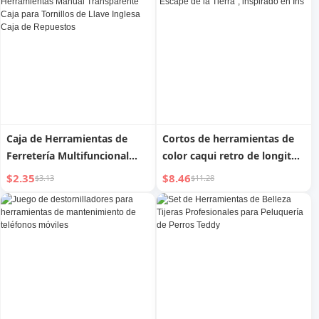
Caja de Herramientas de
Cortos de herramientas de
Ferretería Multifuncional
color caqui retro de longitud
para el Hogar Caja de
media, estilo "Escape de la
$2.35
$8.46
$3.13
$11.28
Herramientas Manual
Tierra", inspirado en Ins
Transparente Caja para
Tornillos de Llave Inglesa
Caja de Repuestos