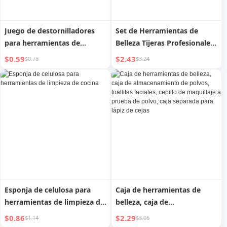
Juego de destornilladores
Set de Herramientas de
para herramientas de
Belleza Tijeras Profesionales
mantenimiento de teléfonos
para Peluquería de Perros
$0.59
$2.43
$0.78
$3.24
móviles
Teddy
Esponja de celulosa para
Caja de herramientas de
herramientas de limpieza de
belleza, caja de
cocina
almacenamiento de polvos,
$0.86
$2.29
$1.14
$3.05
toallitas faciales, cepillo de