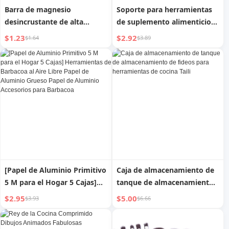
Barra de magnesio
Soporte para herramientas
desincrustante de alta
de suplemento alimenticio
pureza para herramientas de
para bebés, mini, de acero
$1.23
$2.92
$1.64
$3.89
desmontaje de 50L
inoxidable, para el hogar
[Papel de Aluminio Primitivo
Caja de almacenamiento de
5 M para el Hogar 5 Cajas]
tanque de almacenamiento
Herramientas de Barbacoa al
de fideos para herramientas
$2.95
$5.00
$3.93
$6.66
Aire Libre Papel de Aluminio
de cocina Taili
Grueso Papel de Aluminio