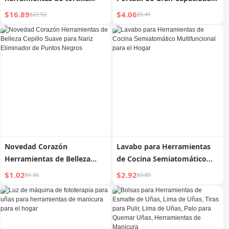
convenientes, sartén para
para Mantenimiento
$16.89
$4.06
$22.52
$5.41
tortitas de cebolleta
Herramientas de Ferretería
Novedad Corazón
Lavabo para Herramientas
Herramientas de Belleza
de Cocina Semiatomático
Cepillo Suave para Nariz
Multifuncional para el Hogar
$1.02
$2.92
$1.36
$3.89
Eliminador de Puntos
Negros