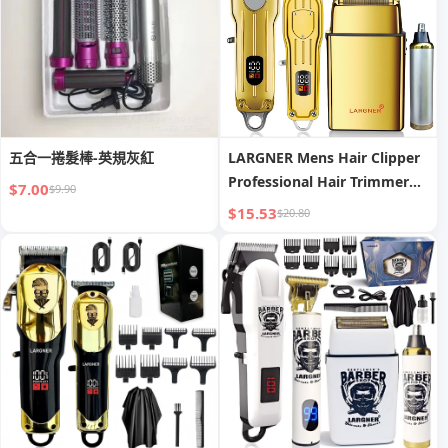
五合一捲髮棒-英規灰紅
LARGNER Mens Hair Clipper
Professional Hair Trimmer
$7.00
$9.90
Barber Clipper Set Beard
$15.53
$20.80
Trimmer Cordless Hair
Cutting Grooming Kit LED
Display USB Rechargeable