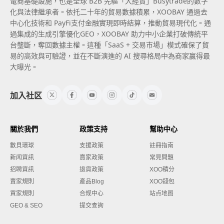
電商基礎設施，也是全球 B2B 先驅「大經貿」Busytrade的數字
化與法律繼承者。依托二十年的貿易數據積累，XOOBAY 通過去
中心化技術和 PayFi支付金融實現即時結算，推動貿易現代化。通
過集成的生成引擎優化GEO，XOOBAY 助力中小企業打破傳統平
台壟斷，奪回數據主權。這種「SaaS + 交易市場」模式確保了貿
易的高效與可驗證，並在不斷演進的 AI 搜尋格局中為商家贏得最
大曝光。
加入社区
關於我們
政策支持
幫助中心
數貝環球
支援政策
註冊指南
新闻資訊
賣家政策
常見問題
招聘資訊
退貨政策
XOO積分
賣家規則
產品Blog
XOO錢包
買家規則
合规中心
站点地图
GEO & SEO
提交查詢