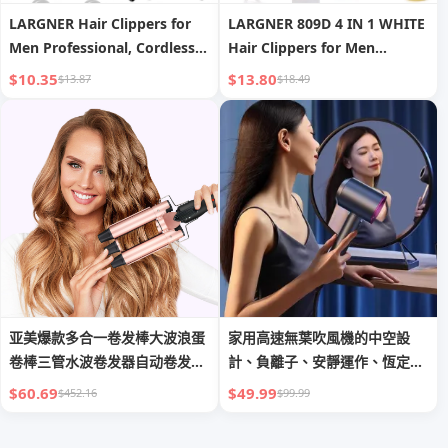
LARGNER Hair Clippers for
LARGNER 809D 4 IN 1 WHITE
Men Professional, Cordless
Hair Clippers for Men
Beard Trimmer & Electric
Professional, Beard Trimmer
$10.35
$13.80
$13.87
$18.49
Razor Shavers for Men,
Kits & Sets, Electric Shavers,
Rechargeable 8 Piece Barber
Hair Clippers & Trimmer
Hair Cutting Kit LED Display
Ceramic T-Blade, for Barber,
Men s Grooming Kit
for Gifts
亚美爆款多合一卷发棒大波浪蛋
家用高速無葉吹風機的中空設
卷棒三管水波卷发器自动卷发棒
計、負離子、安靜運作、恆定溫
批发
度、專業沙龍級吹風機
$60.69
$49.99
$452.16
$99.99