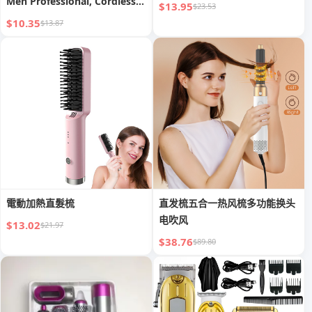
Men Professional, Cordless
$13.95
$23.53
Beard Trimmer & Electric
$10.35
$13.87
Razor Shavers for Men,
Rechargeable 8 Piece Barber
Hair Cutting Kit LED Display
Men s Grooming Kit
電動加熱直髮梳
直发梳五合一热风梳多功能换头
电吹风
$13.02
$21.97
$38.76
$89.80