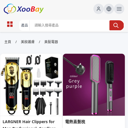
美髮電器 | XOOBAY B2B/B2C
/
/
主頁
美妝護膚
美髮電器
Marketplace
美髮電器,吹風機,直髮器, wholesale 美髮電器,
XOOBAY
全面評測美髮電器，助你輕鬆快速又省心選購
LARGNER Hair Clippers for
電熱直髮梳