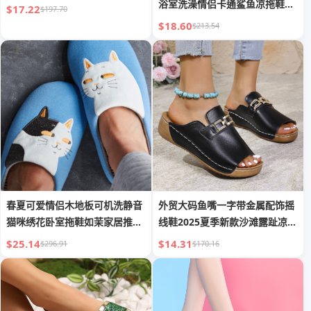
浴室洗澡情侣卡通鲨鱼凉拖鞋男
$17.22
$197.70
外穿
$18.60
$213.54
春夏可爱情侣木地板可机洗静音
外贸大码鱼嘴一字带金属配饰摇
猫咪绣花卧室拖鞋如茉家居推荐
线鞋2025夏季新款沙滩露趾凉拖
秋冬
鞋女
$25.14
$14.31
$296.91
$170.16