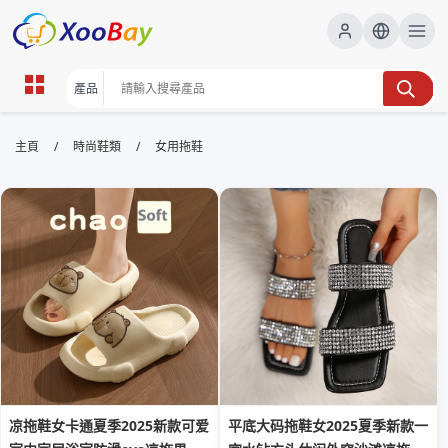
女用拖鞋 | XOOBAY B2B/B2C
/
/
主頁
時尚鞋類
女用拖鞋
Marketplace
女用拖鞋,室內拖,女士拖鞋, wholesale 女用拖鞋,
XOOBAY
高質舒適女用拖鞋室內外皆宜家居舒適首選品
凉拖鞋女卡通夏季2025新款可爱
平底大码拖鞋女2025夏季新款一