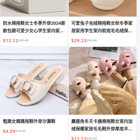
防水棉拖鞋女士冬季外穿2024新
可爱兔子充绒棉拖鞋女秋冬季家
款包跟可爱少女心学生室内家居
居家用学生室内软底毛毛绒保暖
棉鞋
拖鞋
$12.12
$29.22
$39.60
$95.46
粗跟女媽媽拖鞋外穿沙灘鞋
麋鹿角冬天卡通棉拖鞋女室内加
绒保暖家居毛毛鞋外穿厚底半拖
$4.59
$14.45
棉鞋
$11.13
$35.03