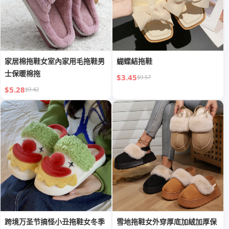
家居棉拖鞋女室內家用毛拖鞋男
蝴蝶結拖鞋
士保暖棉拖
$3.45
$9.57
$5.28
$9.42
跨境万圣节搞怪小丑拖鞋女冬季
雪地拖鞋女外穿厚底加絨加厚保