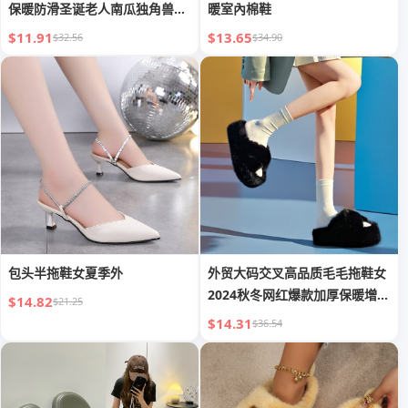
保暖防滑圣诞老人南瓜独角兽棉
暖室內棉鞋
拖鞋
$11.91
$13.65
$32.56
$34.90
包头半拖鞋女夏季外
外贸大码交叉高品质毛毛拖鞋女
2024秋冬网红爆款加厚保暖增高
$14.82
$21.25
棉拖
$14.31
$36.54