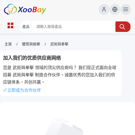
武術與拳擊 | XOOBAY B2B/B2C
/
/
主頁
體育與娛樂
武術與拳擊
Marketplace
加入我们的优质供应商网络
武術,拳擊,訓練, wholesale 武術與拳擊, XOOBAY
您是 武術與拳擊 领域的顶尖供应商吗？ 我们现正式面向全球
技巧與對抗
招募 武術與拳擊 制造合作伙伴。诚邀优秀的您加入我们的供
应链体系，共创共赢。
立即成为合作伙伴