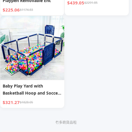
Playpen Removable Enc
$439.05
$2291.85
$225.06
$1174.83
Baby Play Yard with
Basketball Hoop and Soccer
Goa
$321.27
$1828.05
冇多啲貨品啦