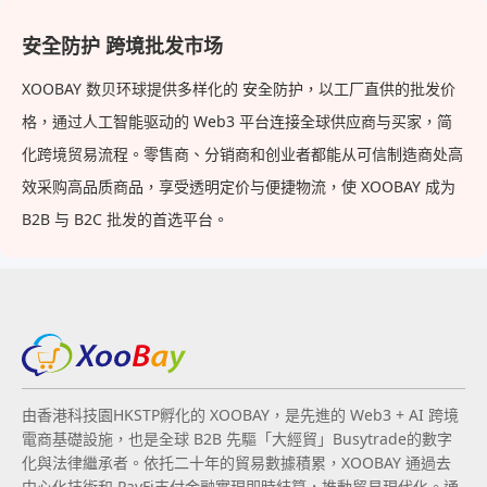
安全防护 跨境批发市场
XOOBAY 数贝环球提供多样化的 安全防护，以工厂直供的批发价
格，通过人工智能驱动的 Web3 平台连接全球供应商与买家，简
化跨境贸易流程。零售商、分销商和创业者都能从可信制造商处高
效采购高品质商品，享受透明定价与便捷物流，使 XOOBAY 成为
B2B 与 B2C 批发的首选平台。
由香港科技園HKSTP孵化的 XOOBAY，是先進的 Web3 + AI 跨境
電商基礎設施，也是全球 B2B 先驅「大經貿」Busytrade的數字
化與法律繼承者。依托二十年的貿易數據積累，XOOBAY 通過去
中心化技術和 PayFi支付金融實現即時結算，推動貿易現代化。通