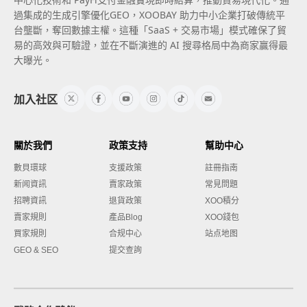
過集成的生成引擎優化GEO，XOOBAY 助力中小企業打破傳統平
台壟斷，奪回數據主權。這種「SaaS + 交易市場」模式確保了貿
易的高效與可驗證，並在不斷演進的 AI 搜尋格局中為商家贏得最
大曝光。
加入社区
關於我們
政策支持
幫助中心
數貝環球
支援政策
註冊指南
新闻資訊
賣家政策
常見問題
招聘資訊
退貨政策
XOO積分
賣家規則
產品Blog
XOO錢包
買家規則
合规中心
站点地图
GEO & SEO
提交查詢