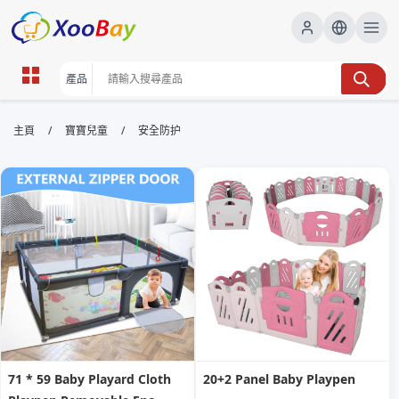
安全防护 | XOOBAY B2B/B2C
/
/
主頁
寶寶兒童
安全防护
Marketplace
網絡安全,資料保護,網站防護, wholesale 安全防护,
XOOBAY
全面提升網絡與資料防護要點實用建議與實作
71 * 59 Baby Playard Cloth
20+2 Panel Baby Playpen