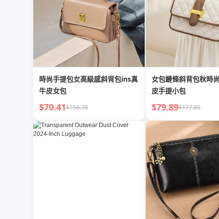
時尚手提包女高級感斜背包ins真
女包鏈條斜背包秋時
牛皮女包
皮手提小包
$70.41
$79.89
$156.78
$177.89