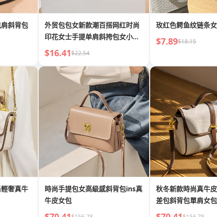
包肩斜背包
外贸包包女新款潮百搭网红时尚
玫红色鳄鱼纹链条女
印花女士手提单肩斜挎包女小方
$7.89
$18.15
包女
$16.41
$22.54
尚輕奢真牛
時尚手提包女高級感斜背包ins真
秋冬新款時尚真牛皮
牛皮女包
差包斜背包單肩女包
$70.41
$70.41
$156.78
$156.78