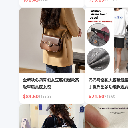
全新秋冬斜背包女豆腐包爆款高
妈妈母婴包大容量轻
級單肩真皮女包
手提外出多功能保温
$84.60
$21.60
$188.38
$48.60