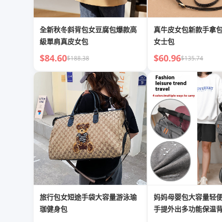
全新秋冬斜背包女豆腐包爆款高
真牛皮女包新款手拿
級單肩真皮女包
女士包
$84.60
$60.96
$188.38
$135.74
旅行包女短途手袋大容量游泳瑜
妈妈母婴包大容量轻
珈健身包
手提外出多功能保温