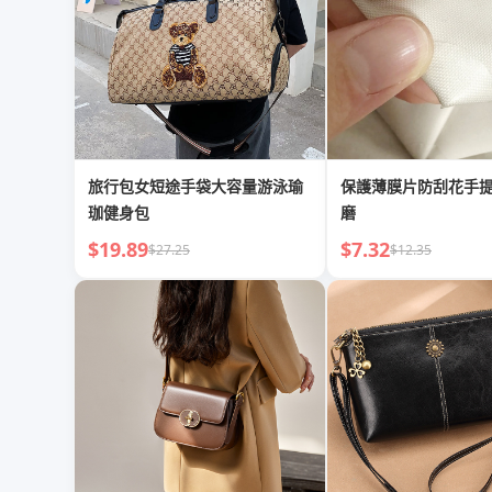
旅行包女短途手袋大容量游泳瑜
保護薄膜片防刮花手
珈健身包
磨
$19.89
$7.32
$27.25
$12.35