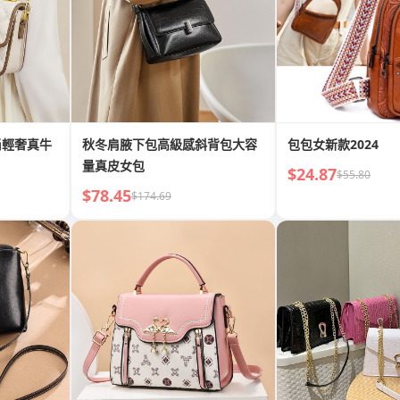
尚輕奢真牛
秋冬肩腋下包高級感斜背包大容
包包女新款2024
量真皮女包
$24.87
$55.80
$78.45
$174.69