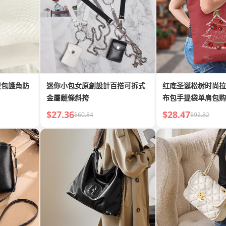
提包護角防
迷你小包女原創設計百搭可拆式
红底圣诞松树时尚拉
金屬鏈條斜挎
布包手提袋单肩包购
$27.36
$28.47
$60.84
$92.82