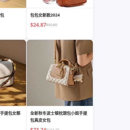
包
包包女新款2024
$24.87
$55.80
手提包女郵
全新秋冬波士頓枕頭包小姐手提
包真皮女包
$73.74
$164.20