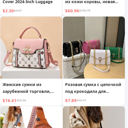
Cover 2024-Inch Luggage
из кожи коровы, новая
сумка для рук, сумка
$2.30
$60.96
$3.07
$135.74
через плечо на одно
плечо, дамская сумка
Женские сумки из
Розовая сумка с цепочкой
зарубежной торговли,
под крокодила для
новая модная
женщин
$16.41
$7.89
$22.54
$18.15
универсальная сумка
через плечо с принтом для
дам, маленькая
квадратная сумка для