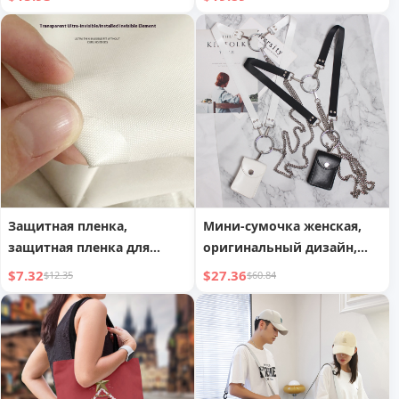
на плечо
плавания, йоги, фитнеса
Защитная пленка,
Мини-сумочка женская,
защитная пленка для
оригинальный дизайн,
углов сумочки от
универсальная, со
$7.32
$27.36
$12.35
$60.84
царапин,
съемной металлической
противоизносная
цепочкой, через плечо