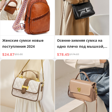
женщин
Женские сумки новые
Осенне-зимняя сумка на
поступления 2024
одно плечо под мышкой,
высококачественная
$24.87
$78.45
$55.80
$174.69
диагональная сумка,
женская сумка из
натуральной кожи
большой емкости