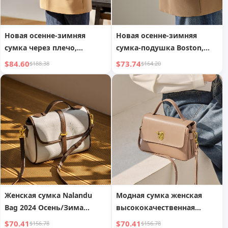
Новая осенне-зимняя
Новая осенне-зимняя
сумка через плечо,
сумка-подушка Boston,
женская сумка-тофу,
дамская сумка из
$84.60
$73.74
$188.38
$164.20
популярная
натуральной кожи,
высококлассная одно
женская сумка
плечо, женская сумка из
натуральной кожи
Женская сумка Nalandu
Модная сумка женская
Bag 2024 Осень/Зима
высококачественная
Новая модная сумка из
диагональная сумка ins
$70.41
$70.41
$156.78
$156.78