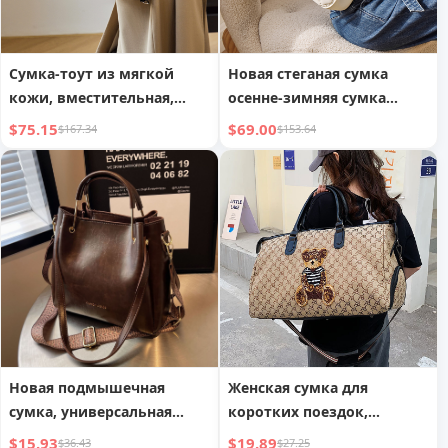
Сумка-тоут из мягкой
Новая стеганая сумка
кожи, вместительная,
осенне-зимняя сумка
однолямочная, сумка для
через плечо,
$75.15
$69.00
$167.34
$153.64
деловых женщин
универсальная сумка
через плечо из
натуральной коровьей
кожи
Новая подмышечная
Женская сумка для
сумка, универсальная
коротких поездок,
повседневная сумка-ведро
вместительная сумка для
$15.93
$19.89
$36.43
$27.25