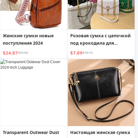
Женские сумки новые
Розовая сумка с цепочкой
поступления 2024
под крокодила для
женщин
$24.87
$7.89
$55.80
$18.15
Transparent Outwear Dust
Настоящая женская сумка