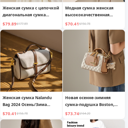
Женская сумка с цепочкой
Модная сумка женская
диагональная сумка
высококачественная
осенняя мода легкая
диагональная сумка ins
$79.89
$70.41
$177.89
$156.78
роскошь натуральная
натуральная коровья
коровья кожаная сумка
кожаная сумка
Женская сумка Nalandu
Новая осенне-зимняя
Bag 2024 Осень/Зима
сумка-подушка Boston,
Новая модная сумка из
дамская сумка из
$70.41
$73.74
$156.78
$164.20
натуральной кожи
натуральной кожи,
Женская сумка-
женская сумка