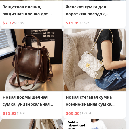
Защитная пленка,
Женская сумка для
защитная пленка для
коротких поездок,
углов сумочки от
вместительная сумка для
$7.32
$19.89
$12.35
$27.25
царапин,
плавания, йоги, фитнеса
противоизносная
Новая подмышечная
Новая стеганая сумка
сумка, универсальная
осенне-зимняя сумка
повседневная сумка-ведро
через плечо,
$15.93
$69.00
$36.43
$153.64
на плечо
универсальная сумка
через плечо из