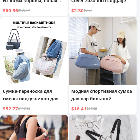
из кожи коровы, новая
Cover 2024-Inch Luggage
сумка для рук, сумка
$60.96
$2.30
$135.74
$3.07
через плечо на одно
плечо, дамская сумка
Сумка-переноска для
Модная спортивная сумка
смены подгузников для
для пар большой
мам, дорожная сумка-тоут
вместимости с
$52.77
$16.41
$117.33
$24.62
разделением на сухое и
влажное, спортивная
сумка, дорожная сумка,
легкий багаж для