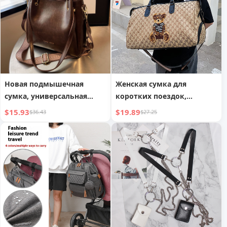
Новая подмышечная
Женская сумка для
сумка, универсальная
коротких поездок,
повседневная сумка-ведро
вместительная сумка для
$15.93
$19.89
$36.43
$27.25
на плечо
плавания, йоги, фитнеса