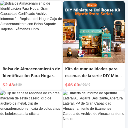
Impermeable Fácil de
Estantería para Archivos de
Transportar Bolsa de
Oficina
Archivos
Bolsa de Almacenamiento de
Kits de manualidades para
Identificación Para Hogar
escenas de la serie DIY Mini
Gran Capacidad Certificado
Dollhouse Mysterious
$2.48
$66.00
$3.30
$100.10
Archivo Información
Archives, modelos DG155-
Registro del Hogar Caja de
157
Almacenamiento con Bolsa
Soporte Tarjetas Exámenes
Libro