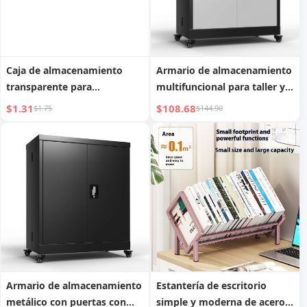
Caja de almacenamiento
Armario de almacenamiento
transparente para
multifuncional para taller y
rompecabezas, caja de
garaje, herramienta plegable
$1.31
$108.68
$1.75
$144.90
acabado de juguetes para
con cerradura para archivos,
desmontaje infantil
armario con ruedas
multifuncional para
metálico, fácil de montar
certificados del hogar,
archivos y almacenamiento
de escritorio
Armario de almacenamiento
Estantería de escritorio
metálico con puertas con
simple y moderna de acero