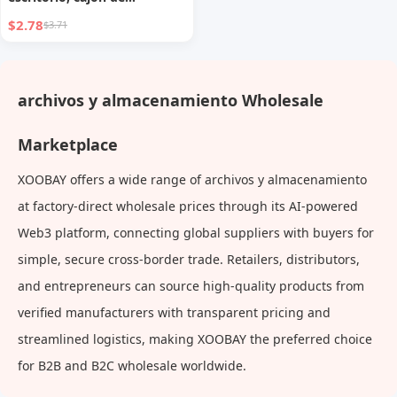
escritorio, caja de
$2.78
$3.71
almacenamiento de artículos
diversos de archivo,
gabinete organizador de
archivos y almacenamiento Wholesale
cosméticos, estante de
oficina
Marketplace
XOOBAY offers a wide range of archivos y almacenamiento
at factory-direct wholesale prices through its AI-powered
Web3 platform, connecting global suppliers with buyers for
simple, secure cross-border trade. Retailers, distributors,
and entrepreneurs can source high-quality products from
verified manufacturers with transparent pricing and
streamlined logistics, making XOOBAY the preferred choice
for B2B and B2C wholesale worldwide.