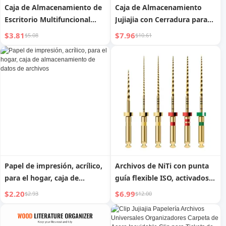
Caja de Almacenamiento de
Caja de Almacenamiento
Escritorio Multifuncional
Jujiajia con Cerradura para
para Estación de Trabajo,
Objetos de Valor en el
$3.81
$7.96
$5.08
$10.61
Organizador de Archivos,
Hogar, Caja de
Fantástica Papelería para
Almacenamiento para
Estudiantes, Atril para
Guardar Privacidad,
Libros, Estante de
Archivos, Caja de Acabado,
Almacenamiento
Contraseña para Coche
Papel de impresión, acrílico,
Archivos de NiTi con punta
para el hogar, caja de
guía flexible ISO, activados
almacenamiento de datos de
por calor y precurvables,
$2.20
$6.99
$2.93
$12.00
archivos
Norma Nacional M3,
Conjunto de 6 archivos para