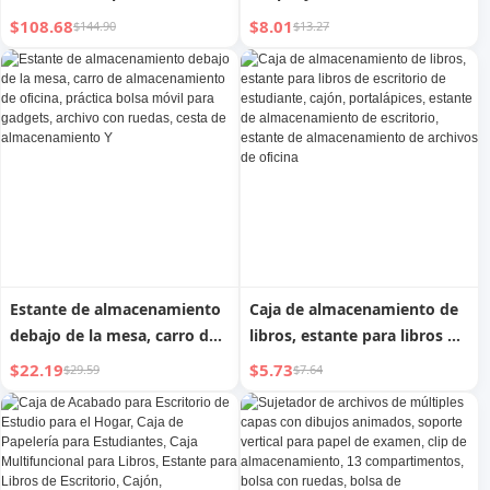
cerradura, armario de acero
inoxidable, estante de
$108.68
$8.01
$144.90
$13.27
con ruedas adecuado para el
almacenamiento para
hogar y la oficina, 1 estante
dormitorio de escritorio,
ajustable para archivos
organizador de archivos de
libros
Estante de almacenamiento
Caja de almacenamiento de
debajo de la mesa, carro de
libros, estante para libros de
almacenamiento de oficina,
escritorio de estudiante,
$22.19
$5.73
$29.59
$7.64
práctica bolsa móvil para
cajón, portalápices, estante
gadgets, archivo con ruedas,
de almacenamiento de
cesta de almacenamiento Y
escritorio, estante de
almacenamiento de archivos