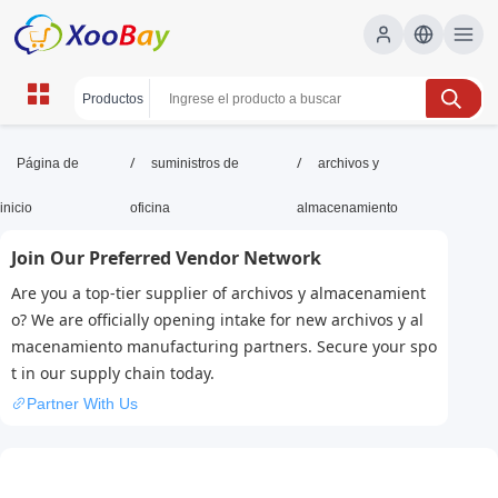
archivos y almacenamiento |
/
/
Página de
suministros de
archivos y
XOOBAY B2B/B2C Marketplace
inicio
oficina
almacenamiento
archivos, almacenamiento, gestión, copias,
Join Our Preferred Vendor Network
seguridad, wholesale archivos y almacenamiento,
XOOBAY
Are you a top-tier supplier of archivos y almacenamient
Guía práctica para organizar y proteger datos, con acceso
o? We are officially opening intake for new archivos y al
rápido.
macenamiento manufacturing partners. Secure your spo
t in our supply chain today.
Partner With Us