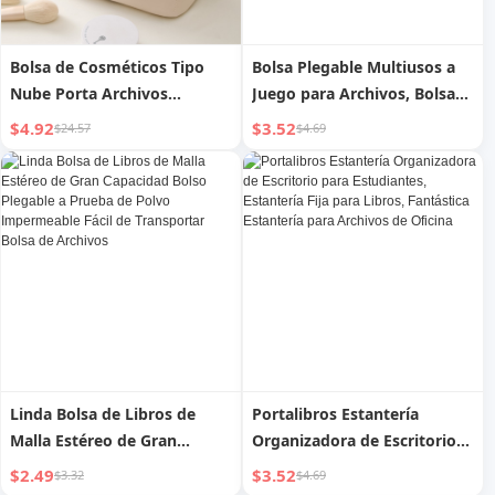
Bolsa de Cosméticos Tipo
Bolsa Plegable Multiusos a
Nube Porta Archivos
Juego para Archivos, Bolsa
Femenina de Gran Capacidad
Ecológica de Compras, Bolso
$4.92
$3.52
$24.57
$4.69
de Viaje, Bolsa de Tela de
Gran Capacidad, Oso Fresa,
Puede ser Bolsa para Padres
e Hijos
Linda Bolsa de Libros de
Portalibros Estantería
Malla Estéreo de Gran
Organizadora de Escritorio
Capacidad Bolso Plegable a
para Estudiantes, Estantería
$2.49
$3.52
$3.32
$4.69
Prueba de Polvo
Fija para Libros, Fantástica