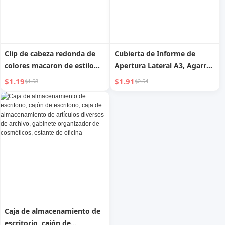
Clip de cabeza redonda de
Cubierta de Informe de
colores macaron de estilo
Apertura Lateral A3, Agarre
casero, clip de archivo de
Deslizante, Apertura Lateral,
$1.19
$1.91
$1.58
$2.54
metal, clip de
PP de Gran Capacidad,
encuadernación en caja de
Almacenamiento de
color, clips de boletos para la
Exámenes, Carpeta de
oficina
Archivo de Almacenamiento
Neutro
Caja de almacenamiento de
escritorio, cajón de