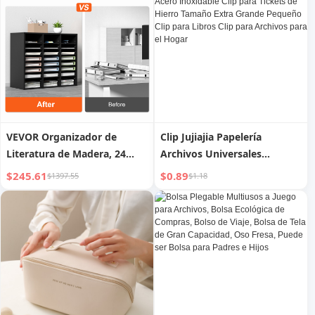
conductos radiculares
profundos en endodoncia,
19 mm y 25 mm
VEVOR Organizador de
Clip Jujiajia Papelería
Literatura de Madera, 24
Archivos Universales
Compartimentos,
Organizadores Carpeta de
$245.61
$0.89
$1397.55
$1.18
Clasificador de Archivos con
Acero Inoxidable Clip para
Estantes Extraíbles, Ranura
Tickets de Hierro Tamaño
para Buzones para
Extra Grande Pequeño Clip
Organización de Oficinas,
para Libros Clip para
Hogares, Aulas y Buzones,
Archivos para el Hogar
Certificado EPA, Negro