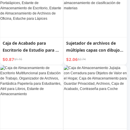
de oficina
Caja de Acabado para
Sujetador de archivos de
Escritorio de Estudio para el
múltiples capas con dibujos
Hogar, Caja de Papelería
animados, soporte vertical
$0.87
$2.06
$1.16
$2.74
para Estudiantes, Caja
para papel de examen, clip
Multifuncional para Libros,
de almacenamiento, 13
Estante para Libros de
compartimentos, bolsa con
Escritorio, Cajón,
ruedas, bolsa de
Portalápices, Estante de
almacenamiento de
Almacenamiento de
clasificación de materias
Escritorio, Estante de
Almacenamiento de
Archivos de Oficina, Estuche
para Lápices