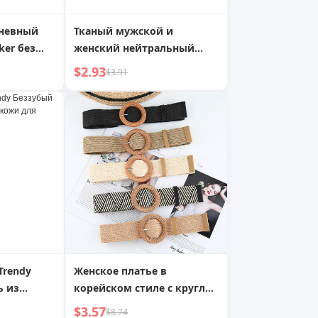
невный
Тканый мужской и
er без
женский нейтральный
повседневный
$2.93
$3.91
студенческий ремень
 Trendy
Женское платье в
ь из
корейском стиле с круглой
жи для
и квадратной пряжкой,
$3.57
$8.74