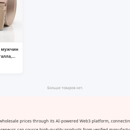
я мужчин
талла,
ряжка,
ичный
и MOQ:
,
Больше товаров нет.
ее
 wholesale prices through its AI-powered Web3 platform, connectin
repreneurs can source high-quality products from verified manufact