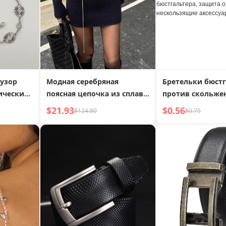
 узор
Модная серебряная
Бретельки бюстг
ический
поясная цепочка из сплава
против скольже
с жемчугом
фантастические
$21.93
$0.56
$124.80
$0.75
бюстгальтера пр
скольжения, фи
пряжка для пле
бретели, ремеш
бюстгальтера, з
падения, неско
аксессуары