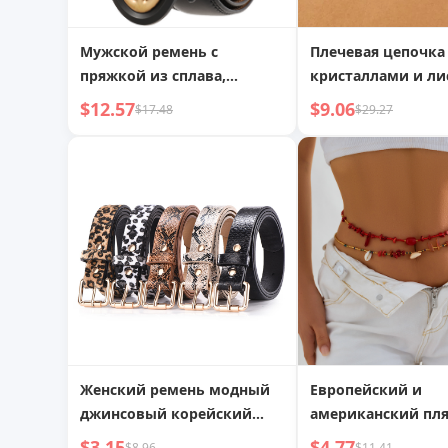
Мужской ремень с
Плечевая цепочка 
пряжкой из сплава,
кристаллами и ли
простой бизнес-ремень из
европейская и
$12.57
$9.06
$17.48
$29.27
двухслойной кожи коровы
американская бог
сексуальная цепоч
тела
Женский ремень модный
Европейский и
джинсовый корейский
американский пл
стиль мода змеиный
пасторальный сти
$3.15
$4.77
$8.96
$11.41