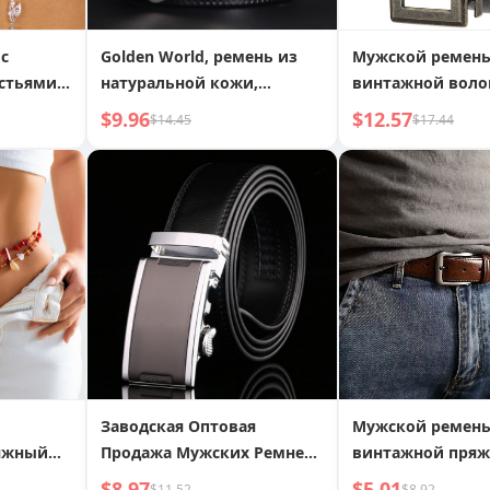
с
Golden World, ремень из
Мужской ремень
стьями,
натуральной кожи,
винтажной воло
мужской, в стиле ретро, из
с автоматическ
$9.96
$12.57
$14.45
$17.44
емная
воловьей кожи, с
пряжкой, повсе
ка для
тиснением в сетку, с
деловой ремень
пряжкой-гвоздиком,
повседневный ремень для
брюк, дропшиппинг
Заводская Оптовая
Мужской ремень
яжный
Продажа Мужских Ремней
винтажной пряж
ль,
из Бычьей Кожи с
простой, униве
$8.97
$5.01
$11.52
$8.92