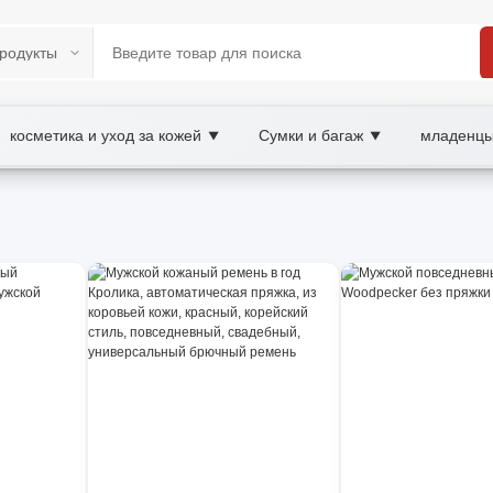
косметика и уход за кожей
Сумки и багаж
младенцы
▼
▼
place
XOOBAY
 удобный и долговечный.