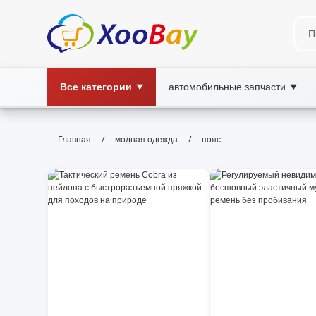
Все категории
автомобильные запчасти
▼
▼
пояс | XOOBAY B2B/B2C Market
/
/
Главная
модная одежда
пояс
пояс,мода,аксессуары, wholesale пояс, 
Качественный пояс для любого образа: стильный,