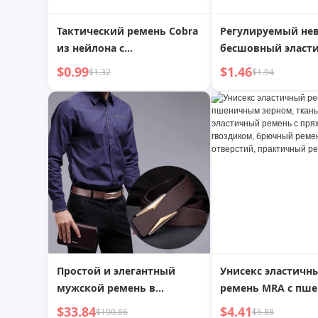
Тактический ремень Cobra
Регулируемый н
из нейлона с
бесшовный эласт
быстроразъемной
мужской ремень б
$0.99
$1.46
$1.32
$1.94
пряжкой для походов на
пробивания
природе
Простой и элегантный
Унисекс эластичн
мужской ремень в
ремень MRA с пш
корейском стиле с гладкой
зерном, тканый
$33.84
$4.41
$190.86
$5.88