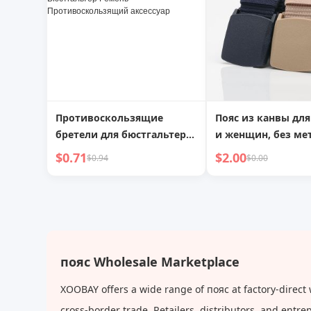
Противоскользящие
Пояс из канвы дл
бретели для бюстгальтера
и женщин, без ме
Фантастические бретели
автоматическая п
$0.71
$2.00
$0.94
$0.00
для бюстгальтера
повседневный ул
Фиксирующая пряжка для
пояс для молодеж
плечевых бретелей
50 шт. Пожалуйста
Бюстгальтер Ремень
закажите 50 и бол
Противоскользящий
аксессуар
пояс Wholesale Marketplace
XOOBAY offers a wide range of пояс at factory-direct
cross-border trade. Retailers, distributors, and ent