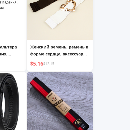
альтера
Женский ремень, ремень в
ния,
форме сердца, аксессуар
 бретельки
для талии
$5.16
$12.15
отив
ксирующая
чевой
ок
ащита от
льзящие