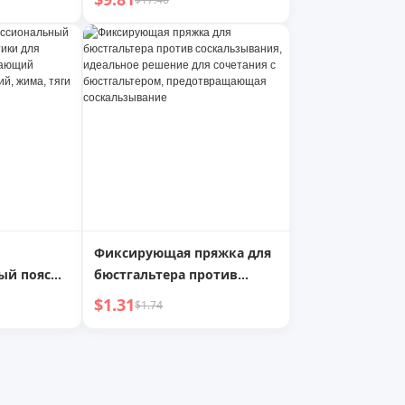
коровья кожа, ремень для
брюк с буквой V
Фиксирующая пряжка для
ый пояс
бюстгальтера против
етики для
соскальзывания,
$1.31
$1.74
идеальное решение для
ий
сочетания с
иседаний,
бюстгальтером,
предотвращающая
соскальзывание