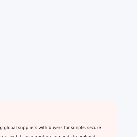
g global suppliers with buyers for simple, secure
urers with transparent pricing and streamlined