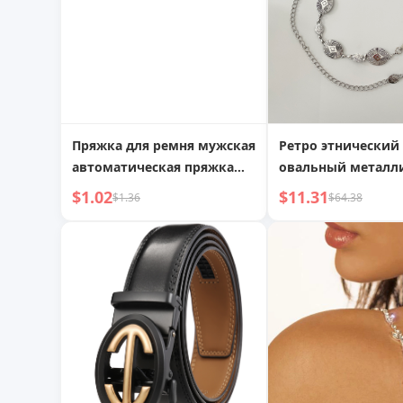
Пряжка для ремня мужская
Ретро этнический
автоматическая пряжка
овальный металл
для пояса,
пояс
$1.02
$11.31
$1.36
$64.38
высококачественная
сплавная пряжка, новинка
2023 года, пряжка для
брюк, ремень