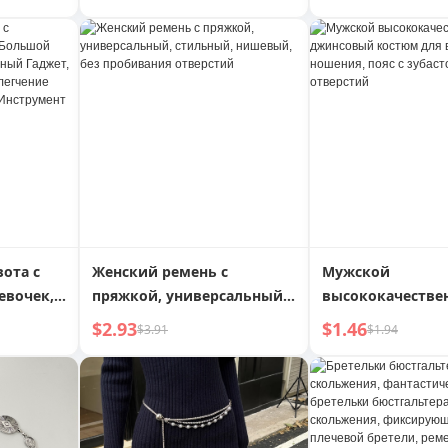
ь с
самообогрев, сохранение
мужчин
ом,
тепла, защита от холода,
без
теплая поясница, грелка
ичный
для живота, средство от
боли при холодной матке
вота с
Женский ремень с
Мужской
евочек,
пряжкой, универсальный,
высококачестве
ь в
стильный, нишевый, без
джинсовый кост
$2.93
$1.46
$3.91
$1.94
Гаджет,
пробивания отверстий
внутреннего нош
ицы,
пояс с зубастой
нореи,
без отверстий
умент
ивота