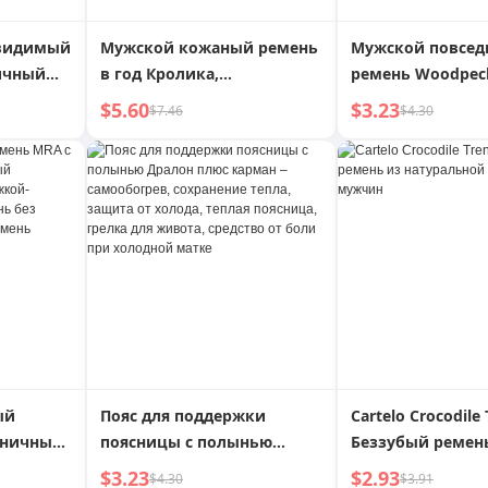
евидимый
Мужской кожаный ремень
Мужской повсед
ичный
в год Кролика,
ремень Woodpeck
ез
автоматическая пряжка,
пряжки
$5.60
$3.23
$7.46
$4.30
из коровьей кожи,
красный, корейский стиль,
повседневный, свадебный,
универсальный брючный
ремень
ый
Пояс для поддержки
Cartelo Crocodile
еничным
поясницы с полынью
Беззубый ремен
Дралон плюс карман –
натуральной ко
$3.23
$2.93
$4.30
$3.91