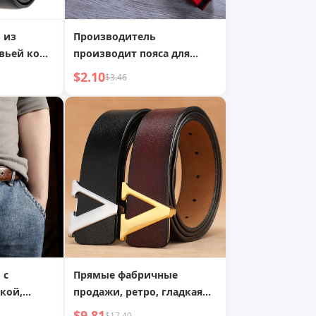
 из
Производитель
вьей кожи
производит пояса для
ой
тхэквондо, пояса для
$2.10
$3.46
дневный
каратэ, цветные пояса,
 для брюк
поясные ранги, оптовая
продажа поясов для
тхэквондо,
индивидуальная вышивка
 с
Прямые фабричные
кой,
продажи, ретро, гладкая
рсальный
натуральная кожа, чистая
$9.81
$17.40