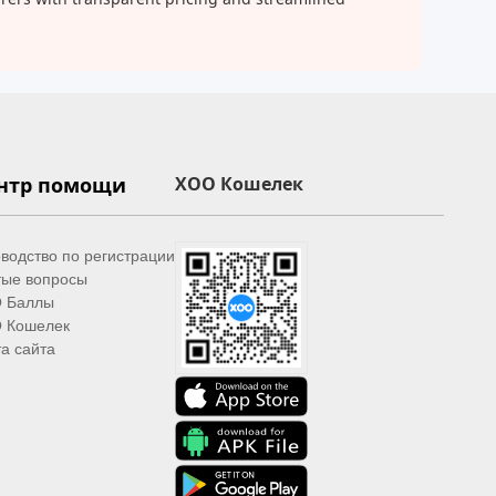
нтр помощи
XOO Кошелек
водство по регистрации
тые вопросы
 Баллы
 Кошелек
а сайта