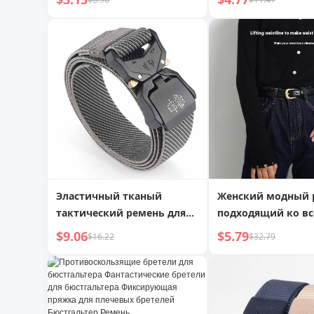
принт широкий
контрастный цвет
леопардовый принт
дробленая галька,
украшение золотая
двухслойная цепо
пряжка простой
талию, сексуальна
универсальный ремень
цепочка на талию
для джинсов
ракушек и бисера
женщин
Эластичный тканый
Женский модный 
тактический ремень для
подходящий ко в
улицы
$9.06
$5.79
$16.22
$32.79