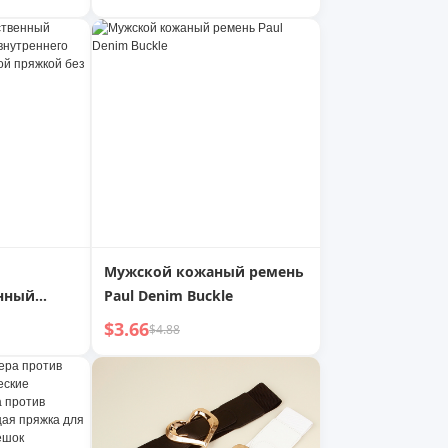
длинная рубашка, женский
декоративный ремень
Мужской кожаный ремень
нный
Paul Denim Buckle
юм для
$3.66
$4.88
ения,
 пряжкой