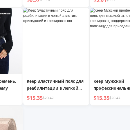
,
Автоматической Пряжкой,
 стразы,
Натуральная Кожа, Мягкая
чка на
Кожа, Пояс, Цельный
я
Продукт, Дропшиппинг,
 из
Прием Национальных
 для
Агентов
ремень,
Keep Эластичный пояс для
Keep Мужской
сему
реабилитации в легкой
профессиональн
атлетике, приседаний и
для тяжелой атл
$15.35
$15.35
$20.47
$20.47
тренировок ног
тренировок,
поддерживающ
поясницу для пр
жима, тяги