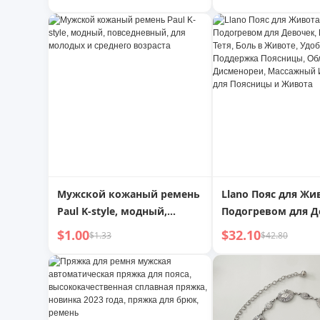
пряжкой для среднего
эластичный ремен
возраста
пряжкой-гвоздик
брючный ремень 
отверстий, практ
ремень
Мужской кожаный ремень
Llano Пояс для Жи
Paul K-style, модный,
Подогревом для Д
повседневный, для
Большой Тетя, Бол
$1.00
$32.10
$1.33
$42.80
молодых и среднего
Животе, Удобный 
возраста
Поддержка Поясн
Облегчение Дисме
Массажный Инстр
для Поясницы и Ж