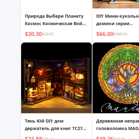
Природа Выбери Планету
DIY Мини-куколь
Космос Космическая Война
домики серии
Космический Корабль
«Загадочные архи
$20.30
$66.00
$27.07
$100.10
Самолет Строительные
наборы для сцен,
Блоки Игрушка Подарок
DG155-157
на День Рождения для
Мальчика
Тянь Юй DIY дом
Деревянная непра
держатель для книг TC27
головоломка MAD
Китайская еда запись
Мандала круглая j
$23.88
$49.26
$40.12
$74.39