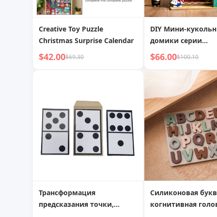
Creative Toy Puzzle
DIY Мини-куколь
Christmas Surprise Calendar
домики серии
«Загадочные архи
$42.00
$66.00
$69.30
$100.10
наборы для сцен,
DG155-157
Трансформация
Силиконовая букв
предсказания точки,
когнитивная голо
интерактивная магическая
детское английск