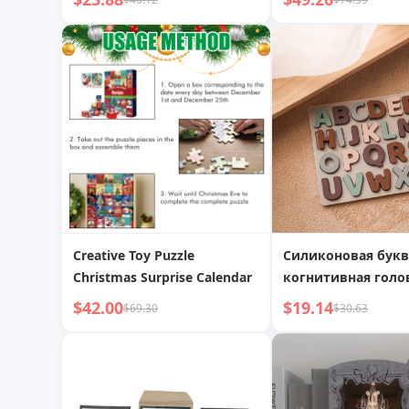
ручная сборка микро 3D
благоприятный
стереоскопический пазл
цветочный узор т
креативный подарок
Creative Toy Puzzle
Силиконовая букв
Christmas Surprise Calendar
когнитивная голо
детское английск
$42.00
$19.14
$69.30
$30.63
письмо, просвеще
когнитивные обу
пособия, раннее
образование, тре
буквенная голово