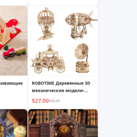
и
Обратный отсчет
звивающие
ROBOTIME Деревянные 3D
механические модели-
конструкторы - Тыквенная
$27.00
$40.86
карета, Воздушный шар,
Дирижабль, Граммофон