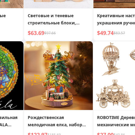
ные
Световые и теневые
Креативные нас
строительные блоки,
украшения ручн
вы»,
красочные прозрачные
DIY Дом Трехмер
$63.69
$49.74
$97.66
$83.57
 модели
блоки для распознавания
модель Деревян
цветов, акриловые
3D пазл
радужные блоки,
геометрические
обучающие пособия
вильная
Рождественская
ROBOTIME Дерев
ALA
мелодичная елка, набор
механические м
igsaw
для самостоятельной
конструкторы - 
$122.97
$27.00
$185.69
$40.86