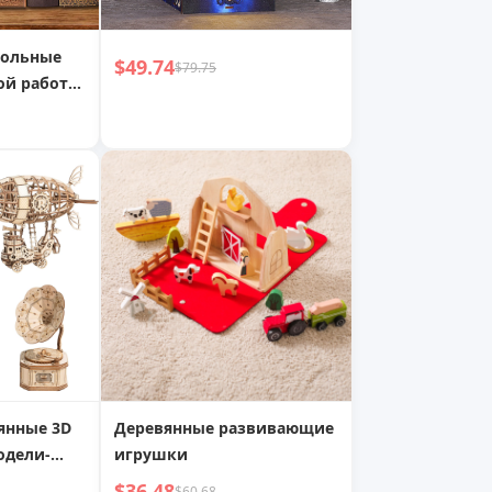
тольные
$49.74
$79.75
ой работы
ная
ная сборка
янные 3D
Деревянные развивающие
одели-
игрушки
Тыквенная
$36.48
$60.68