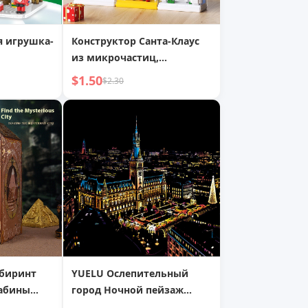
я игрушка-
Конструктор Санта-Клаус
из микрочастиц,
елка:
совместимый с LEGO,
$1.50
$2.30
т
сборные игрушки
абиринт
YUELU Ослепительный
абины
город Ночной пейзаж
ая Работа
Города Скретч-живопись