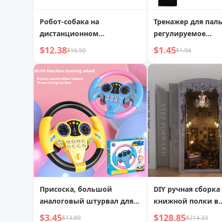
Робот-собака на
Тренажер для паль
дистанционном
регулируемое
управлении для детей,
сопротивление, м
$12.38
$1.45
$16.50
$1.94
моторная машинка,
захвата предплечь
собачка, умный питомец,
тренировки силы
подарок на день рождения
предплечья, скал
для мальчика
Присоска, большой
DIY ручная сборка
аналоговый штурвал для
книжной полки в
музыкального компаньона
секретной форте
$3.45
$128.85
$13.89
$214.33