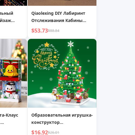
льный
Qiaolexing DIY Лабиринт
ейзаж
Отслеживания Кабины
живопись
Креативные Ручная Работа
$53.73
$88.84
Ручная
Взаимосвязанные
живопись
Трехмерные Орнаменты
Буккросс Модель День
Рождения Подарок
та-Клаус
Образовательная игрушка-
,
конструктор
EGO,
Рождественская елка:
$16.92
$26.01