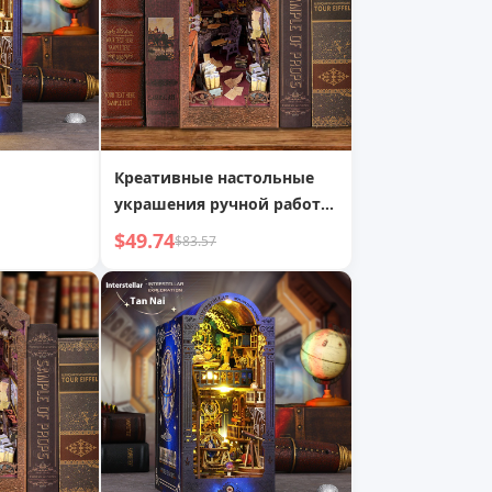
Креативные настольные
украшения ручной работы
DIY Дом Трехмерная
$49.74
$83.57
модель Деревянная сборка
3D пазл