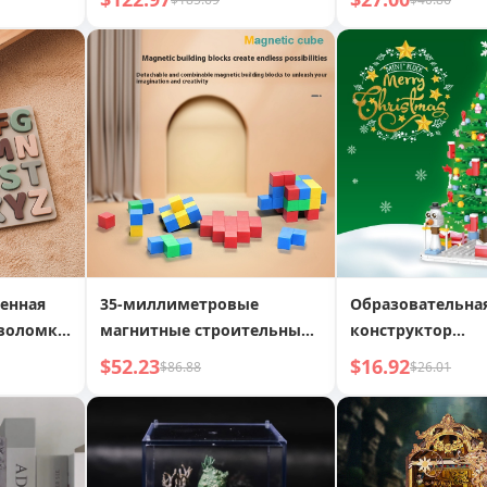
сборки
карета, Воздуш
отем
Дирижабль, Гр
енная
35-миллиметровые
Образовательна
воломка,
магнитные строительные
конструктор
ое
блоки, волшебный куб,
Рождественская 
$52.23
$16.92
$86.88
$26.01
ние,
магнитные квадраты,
Обратный отсче
чающие
геометрические фигуры,
детская развивающая
хмерная
игрушка
ломка