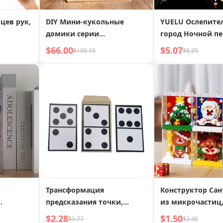
цев рук,
DIY Мини-кукольные
YUELU Ослепите
домики серии
город Ночной п
ячи для
«Загадочные архивы»,
Города Скретч-
$66.00
$5.07
$100.10
$8.35
я, для
наборы для сцен, модели
Творческая DIY 
DG155-157
Работа Скретч-
олазания
Трансформация
Конструктор Сан
предсказания точки,
из микрочастиц
пианной
интерактивная магическая
совместимый с L
$2.28
$1.50
$3.77
$2.30