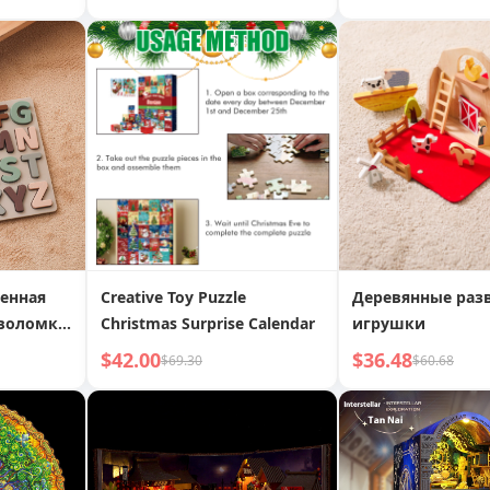
игрушка, магический
сборные игрушк
реквизит
енная
Creative Toy Puzzle
Деревянные ра
воломка,
Christmas Surprise Calendar
игрушки
ое
$42.00
$36.48
$69.30
$60.68
ние,
чающие
хмерная
ломка