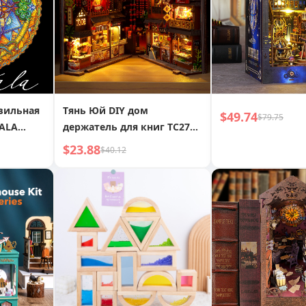
вильная
Тянь Юй DIY дом
$49.74
$79.75
ALA
держатель для книг TC27
igsaw
Китайская еда запись
$23.88
$40.12
ручная сборка микро 3D
отем
стереоскопический пазл
креативный подарок