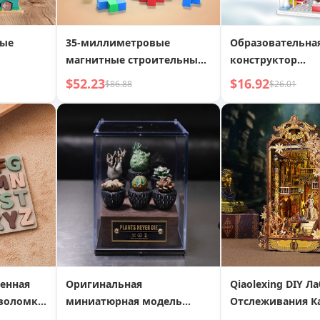
ные
35-миллиметровые
Образовательна
магнитные строительные
конструктор
вы»,
блоки, волшебный куб,
Рождественская 
$52.23
$16.92
$86.88
$26.01
 модели
магнитные квадраты,
Обратный отсче
геометрические фигуры,
детская развивающая
игрушка
енная
Оригинальная
Qiaolexing DIY Л
воломка,
миниатюрная модель
Отслеживания К
ое
каудексного растения,
Креативные Ручн