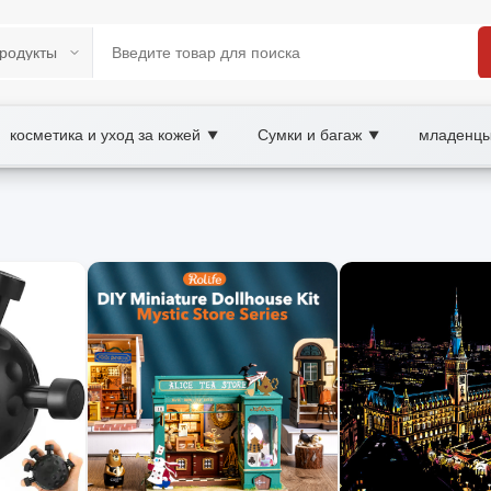
косметика и уход за кожей
Сумки и багаж
младенцы
▼
▼
B/B2C Marketplace
вивающие игры, wholesale игрушечные игры,