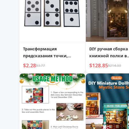
Трансформация
DIY ручная сборка
предсказания точки,
книжной полки в
интерактивная магическая
секретной форте
$2.28
$128.85
$3.77
$214.33
игрушка, магический
комнате
реквизит