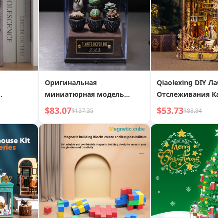
Оригинальная
Qiaolexing DIY Л
миниатюрная модель
Отслеживания К
пианной
каудексного растения,
Креативные Ручн
$83.07
$53.73
$137.35
$88.84
ручной работы из
Взаимосвязанны
хлопчатобумажного
Трехмерные Орн
шарика
Буккросс Модел
Рождения Подар