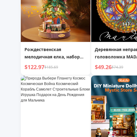
Рождественская
Деревянная непра
мелодичная елка, набор
головоломка MAD
для самостоятельной
Мандала круглая j
$122.97
$49.26
$185.69
$74.39
сборки
благоприятный
цветочный узор т