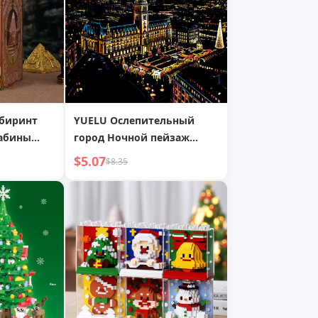
абиринт
YUELU Ослепительный
абины
город Ночной пейзаж
ая Работа
Города Скретч-живопись
$5.07
$8.35
е
Творческая DIY Ручная
аменты
Работа Скретч-живопись
ь День
ок