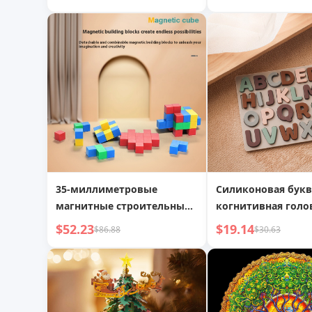
комнате
35-миллиметровые
Силиконовая букв
магнитные строительные
когнитивная голо
блоки, волшебный куб,
детское английск
$52.23
$19.14
$86.88
$30.63
магнитные квадраты,
письмо, просвеще
геометрические фигуры,
когнитивные обу
детская развивающая
пособия, раннее
игрушка
образование, тре
буквенная голово