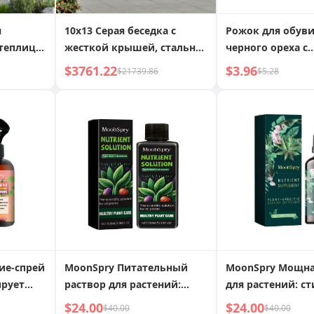
я
10x13 Серая беседка с
Рожок для обуви
теплица
жесткой крышей, стальная
черного ореха с
м
крыша, шторы, сетка,
удлиненной руч
$3761.22
$3.96
$21739.86
$5.28
ше,
павильон, крючок для
магнитным всас
для зимы
потолка, для патио, сада
палка для подъе
для пожилых и
беременных жен
рожок для обуви
массива дерева,
сказочный, для 
обуви
ие-спрей
MoonSpry Питательный
MoonSpry Мощна
ирует
раствор для растений:
для растений: с
 листьев
решает проблему
рост, улучшает ц
$24.00
$24.00
$40.00
$40.00