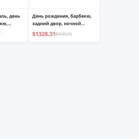
аль, день
День рождения, барбекю,
кю,
задний двор, ночной
чной
шатер, шатер для
$1328.31
7
$2129.73
я
вечеринок