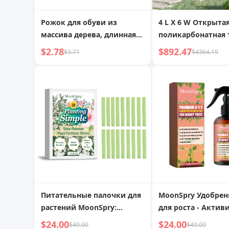
Рожок для обуви из
4 L X 6 W Открыта
массива дерева, длинная
поликарбонатная 
ручка, для дома, для
с вентиляционны
$2.78
$892.47
$3.71
$4364.19
беременных, сказочный
отверстием в кры
инструмент для надевания
уличная теплица 
обуви, длинный рожок,
для удобства надевания
обуви, для пожилых, не
нужно наклоняться,
подъемник для обуви
Питательные палочки для
MoonSpry Удобрен
растений MoonSpry:
для роста - Актив
Постоянное
развитие корней,
$24.00
$24.00
$40.00
$40.00