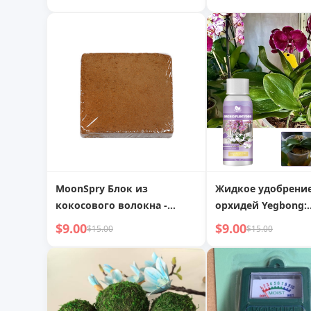
сбалансированное
и цветов
питание, способствует
росту растений, медленное
высвобождение
питательных веществ
MoonSpry Блок из
Жидкое удобрение
кокосового волокна -
орхидей Yegbong:
Натуральный
стимулирует цвет
$9.00
$9.00
$15.00
$15.00
питательный субстрат для
образование буто
здорового роста растений
укрепляет корни, 
здоровых и ярких