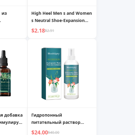
 из
High Heel Men s and Women
s Neutral Shoe-Expansion
кой и
Tool
$2.18
$2.91
ыванием,
ма обуви
щин,
 из
 классный,
надевания
я добавка
Гидропонный
тимулирует
питательный раствор
вет и
MoonSpry: Ухаживает за
$24.00
$40.00