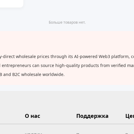
Больше товаров нет.
y-direct wholesale prices through its AI-powered Web3 platform, c
and entrepreneurs can source high-quality products from verified m
2B and B2C wholesale worldwide.
О нас
Поддержка
Це