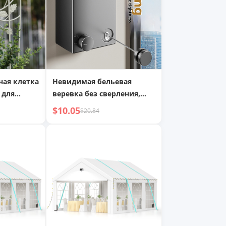
ная клетка
Невидимая бельевая
 для
веревка без сверления,
ний,
бытовая балконная
$10.05
$20.84
ивная
настенная сушилка,
в
многофункциональная
выдвижная бельевая
веревка для помещений