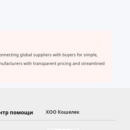
onnecting global suppliers with buyers for simple,
anufacturers with transparent pricing and streamlined
нтр помощи
XOO Кошелек