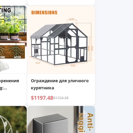
шечных
зеленью, способствует
ов и
активному росту
оренения
Ограждение для уличного
g:
курятника
ятор
$1197.48
$1724.38
ия для
ненной