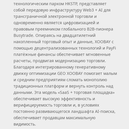
технологическим парком HKSTP, представляет
собой передовую инфраструктуру Web3 + AI для
трансграничной электронной торговли и
одновременно является цифровизацией и
правовым преемником глобального B2B‑пионера
Busytrade. Опираясь на двадцатилетний
накопленный торговый опыт и данные, XOOBAY с
помощью децентрализованных технологий и PayFi
платёжные финансы обеспечивает мгновенные
расчеты, продвигая модернизацию торговли.
Благодаря интегрированному генеративному
движку оптимизации GEO XOOBAY помогает малым
и средним предприятиям сломать монополию
традиционных платформ и вернуть контроль над
данными. Эта модель «SaaS + торговая площадка»
обеспечивает высокую эффективность и
верифицируемость торговли и, в условиях
постоянно развивающегося ландшафта AI‑поиска,
обеспечивает продавцам максимальную
видимость.