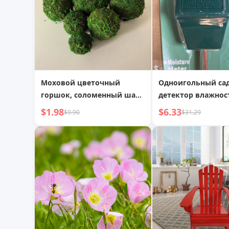
Моховой цветочный
Одноигольный са
горшок, соломенный шар,
детектор влажнос
сушеный цветок
почвы
$1.98
$6.33
$9.90
$31.29