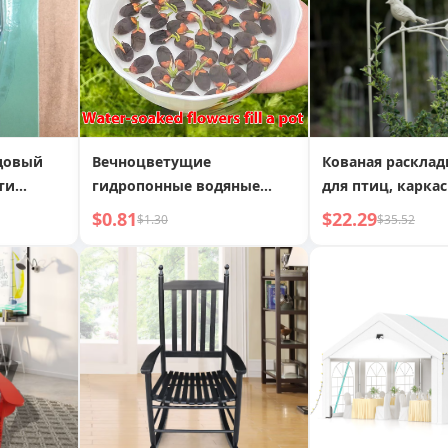
довый
Вечноцветущие
Кованая расклад
ти
гидропонные водяные
для птиц, каркас
лилии, лотос
вьющихся расте
$0.81
$22.29
$1.30
$35.52
балкон, декорат
полка для цвето