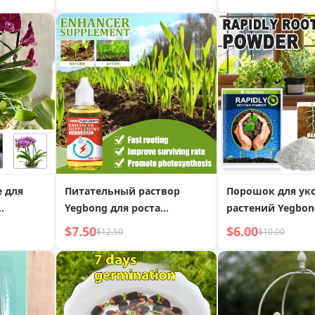
пожелтения и опадения
листву для гор
листьев, способствует
растений, газон
росту сильных саженцев,
гидропоники
универсальное удобрение
(для почвы/гидропоники)
 для
Питательный раствор
Порошок для ук
Yegbong для роста
растений Yegbon
ение и
растений: Активирует
мощный стимул
$7.50
$6.00
$12.50
$10.00
нов,
жизненную силу растений,
корнеобразован
для
способствует развитию
повышения жиз
 орхидей
корней, ускоряет рост
силы растений
цветов