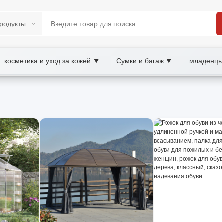
косметика и уход за кожей
Сумки и багаж
младенцы
▼
▼
C Marketplace
, wholesale сад и балкон, XOOBAY
свещение, материалы и комфорт.