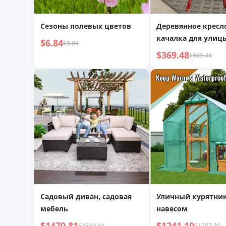
Сезоны полевых цветов
Деревянное кресл
качалка для улиц
$6.84
$8.94
$369.48
$640.44
Садовый диван, садовая
Уличный курятник
мебель
навесом
$1470.81
$1241.10
$2549.44
$1787.20