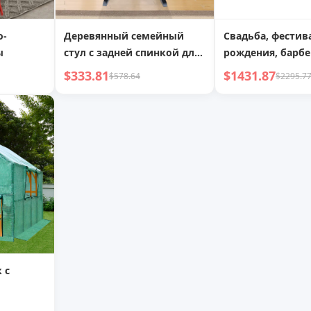
о-
Деревянный семейный
Свадьба, фестив
ы
стул с задней спинкой для
рождения, барбе
улицы и помещений
задний двор, но
$333.81
$1431.87
$578.64
$2295.7
шатер, шатер дл
вечеринок
 с