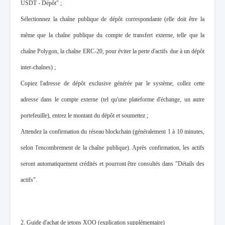
USDT - Dépôt" ;
Sélectionnez la chaîne publique de dépôt correspondante (elle doit être la
même que la chaîne publique du compte de transfert externe, telle que la
chaîne Polygon, la chaîne ERC-20, pour éviter la perte d'actifs due à un dépôt
inter-chaînes) ;
Copiez l'adresse de dépôt exclusive générée par le système, collez cette
adresse dans le compte externe (tel qu'une plateforme d'échange, un autre
portefeuille), entrez le montant du dépôt et soumettez ;
Attendez la confirmation du réseau blockchain (généralement 1 à 10 minutes,
selon l'encombrement de la chaîne publique). Après confirmation, les actifs
seront automatiquement crédités et pourront être consultés dans "Détails des
actifs".
2. Guide d'achat de jetons XOO (explication supplémentaire)