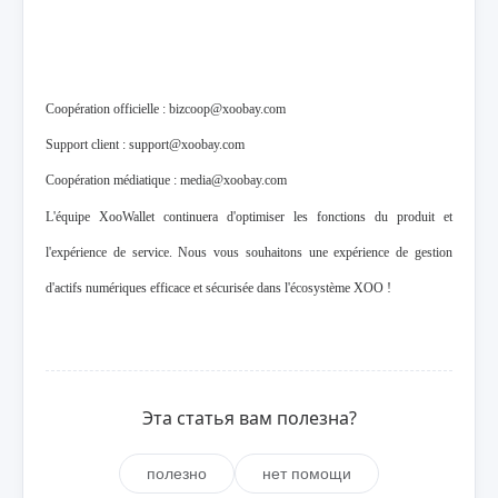
Coopération officielle : bizcoop@xoobay.com
Support client : support@xoobay.com
Coopération médiatique : media@xoobay.com
L'équipe XooWallet continuera d'optimiser les fonctions du produit et
l'expérience de service. Nous vous souhaitons une expérience de gestion
d'actifs numériques efficace et sécurisée dans l'écosystème XOO !
Эта статья вам полезна?
полезно
нет помощи