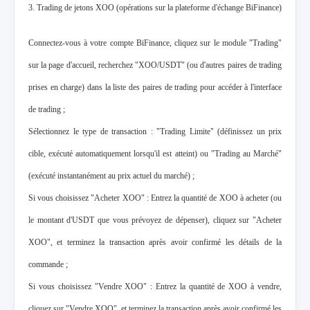
3. Trading de jetons XOO (opérations sur la plateforme d'échange BiFinance)
Connectez-vous à votre compte BiFinance, cliquez sur le module "Trading"
sur la page d'accueil, recherchez "XOO/USDT" (ou d'autres paires de trading
prises en charge) dans la liste des paires de trading pour accéder à l'interface
de trading ;
Sélectionnez le type de transaction : "Trading Limite" (définissez un prix
cible, exécuté automatiquement lorsqu'il est atteint) ou "Trading au Marché"
(exécuté instantanément au prix actuel du marché) ;
Si vous choisissez "Acheter XOO" : Entrez la quantité de XOO à acheter (ou
le montant d'USDT que vous prévoyez de dépenser), cliquez sur "Acheter
XOO", et terminez la transaction après avoir confirmé les détails de la
commande ;
Si vous choisissez "Vendre XOO" : Entrez la quantité de XOO à vendre,
cliquez sur "Vendre XOO", et terminez la transaction après avoir confirmé les