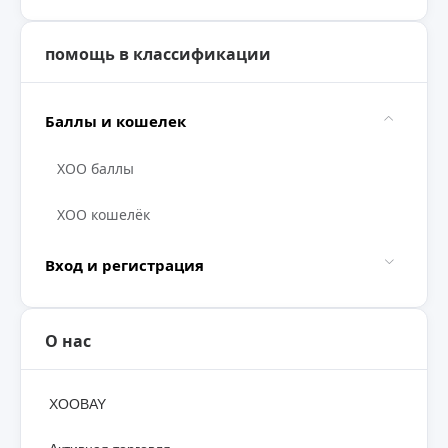
помощь в классификации
Баллы и кошелек
XOO баллы
XOO кошелёк
Вход и регистрация
О нас
XOOBAY