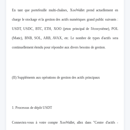
En tant que portefeuille multi-chaînes, XooWallet prend actuellement en
charge le stockage et la gestion des actifs numériques grand public suivants :
USDT, USDC, BTC, ETH, XOO (jeton principal de l'écosystème), POL
(Matic), BNB, SOL, ARB, AVAX, etc. Le nombre de types d'actifs sera
continuellement étendu pour répondre aux divers besoins de gestion.
(II) Suppléments aux opérations de gestion des actifs principaux
1. Processus de dépôt USDT
Connectez-vous à votre compte XooWallet, allez dans "Centre d'actifs -