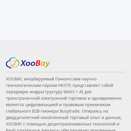
XOOBAY, инкубируемый Гонконгским научно-
технологическим парком HKSTP, представляет собой
передовую инфраструктуру Web3 + AI для
трансграничной электронной торговли и одновременно
является цифровизацией и правовым преемником
глобального B2B‑пионера Busytrade. Опираясь на
двадцатилетний накопленный торговый опыт и данные,
XOOBAY с помощью децентрализованных технологий и
PayFi платёжные финансы обеспечивает мгновенные