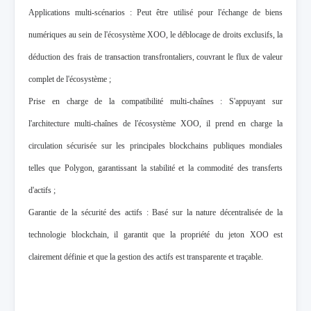
Applications multi-scénarios : Peut être utilisé pour l'échange de biens
numériques au sein de l'écosystème XOO, le déblocage de droits exclusifs, la
déduction des frais de transaction transfrontaliers, couvrant le flux de valeur
complet de l'écosystème ;
Prise en charge de la compatibilité multi-chaînes : S'appuyant sur
l'architecture multi-chaînes de l'écosystème XOO, il prend en charge la
circulation sécurisée sur les principales blockchains publiques mondiales
telles que Polygon, garantissant la stabilité et la commodité des transferts
d'actifs ;
Garantie de la sécurité des actifs : Basé sur la nature décentralisée de la
technologie blockchain, il garantit que la propriété du jeton XOO est
clairement définie et que la gestion des actifs est transparente et traçable.