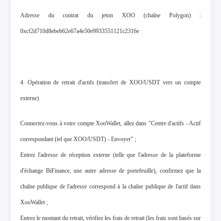
Adresse du contrat du jeton XOO (chaîne Polygon) :
0xcf2d710d8ebeb62e67a4e50e9933551121c2316e
4. Opération de retrait d'actifs (transfert de XOO/USDT vers un compte
externe)
Connectez-vous à votre compte XooWallet, allez dans "Centre d'actifs - Actif
correspondant (tel que XOO/USDT) - Envoyer" ;
Entrez l'adresse de réception externe (telle que l'adresse de la plateforme
d'échange BiFinance, une autre adresse de portefeuille), confirmez que la
chaîne publique de l'adresse correspond à la chaîne publique de l'actif dans
XooWallet ;
Entrez le montant du retrait, vérifiez les frais de retrait (les frais sont basés sur