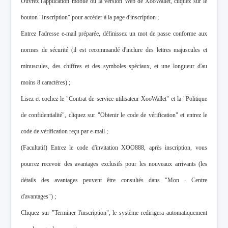
Ouvrez l'application mobile ou la version Web de XooWallet, cliquez sur le
bouton "Inscription" pour accéder à la page d'inscription ;
Entrez l'adresse e-mail préparée, définissez un mot de passe conforme aux
normes de sécurité (il est recommandé d'inclure des lettres majuscules et
minuscules, des chiffres et des symboles spéciaux, et une longueur d'au
moins 8 caractères) ;
Lisez et cochez le "Contrat de service utilisateur XooWallet" et la "Politique
de confidentialité", cliquez sur "Obtenir le code de vérification" et entrez le
code de vérification reçu par e-mail ;
(Facultatif) Entrez le code d'invitation XOO888, après inscription, vous
pourrez recevoir des avantages exclusifs pour les nouveaux arrivants (les
détails des avantages peuvent être consultés dans "Mon - Centre
d'avantages") ;
Cliquez sur "Terminer l'inscription", le système redirigera automatiquement