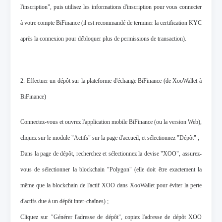
l'inscription", puis utilisez les informations d'inscription pour vous connecter
à votre compte BiFinance (il est recommandé de terminer la certification KYC
après la connexion pour débloquer plus de permissions de transaction).
2. Effectuer un dépôt sur la plateforme d'échange BiFinance (de XooWallet à
BiFinance)
Connectez-vous et ouvrez l'application mobile BiFinance (ou la version Web),
cliquez sur le module "Actifs" sur la page d'accueil, et sélectionnez "Dépôt" ;
Dans la page de dépôt, recherchez et sélectionnez la devise "XOO", assurez-
vous de sélectionner la blockchain "Polygon" (elle doit être exactement la
même que la blockchain de l'actif XOO dans XooWallet pour éviter la perte
d'actifs due à un dépôt inter-chaînes) ;
Cliquez sur "Générer l'adresse de dépôt", copiez l'adresse de dépôt XOO