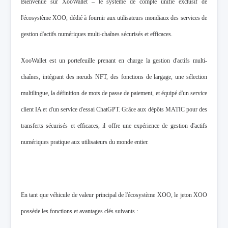
Bienvenue sur XooWallet – le système de compte unifié exclusif de
l'écosystème XOO, dédié à fournir aux utilisateurs mondiaux des services de
gestion d'actifs numériques multi-chaînes sécurisés et efficaces.
XooWallet est un portefeuille prenant en charge la gestion d'actifs multi-
chaînes, intégrant des nœuds NFT, des fonctions de largage, une sélection
multilingue, la définition de mots de passe de paiement, et équipé d'un service
client IA et d'un service d'essai ChatGPT. Grâce aux dépôts MATIC pour des
transferts sécurisés et efficaces, il offre une expérience de gestion d'actifs
numériques pratique aux utilisateurs du monde entier.
En tant que véhicule de valeur principal de l'écosystème XOO, le jeton XOO
possède les fonctions et avantages clés suivants :