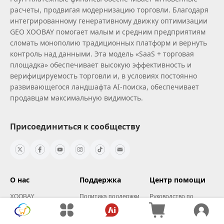
расчеты, продвигая модернизацию торговли. Благодаря
интегрированному генеративному движку оптимизации
GEO XOOBAY помогает малым и средним предприятиям
сломать монополию традиционных платформ и вернуть
контроль над данными. Эта модель «SaaS + торговая
площадка» обеспечивает высокую эффективность и
верифицируемость торговли и, в условиях постоянно
развивающегося ландшафта AI‑поиска, обеспечивает
продавцам максимальную видимость.
Присоединиться к сообществу
О нас
Поддержка
Центр помощи
XOOBAY
Политика поддержки
Руководство по
регистрации
Новости и
Политика для
информация
продавцов
Частые вопросы