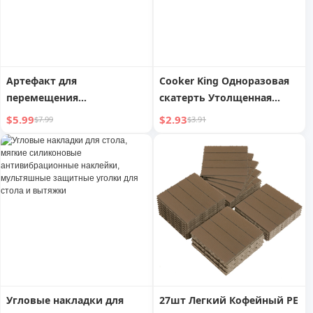
Артефакт для
Cooker King Одноразовая
перемещения
скатерть Утолщенная
холодильника,
водонепроницаемая
$5.99
$2.93
$7.99
$3.91
стиральной машины,
скатерть Прямоугольная
дивана, подвижный ролик
пластиковая пленка
для мебели,
Круглый стол для
универсальное колесо,
домашнего и
перемещатель
коммерческого
использования Пикник
Угловые накладки для
27шт Легкий Кофейный PE