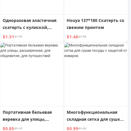
Одноразовая эластичная
Houya 137*180 Скатерть со
скатерть с кулиской,
свежим принтом
утолщенная прозрачная
$1.31
$1.46
$1.75
$1.94
скатерть,
водонепроницаемая и
маслостойкая
одноразовая скатерть,
верхняя скатерть с
кулиской
Портативная бельевая
Многофункциональная
веревка для улицы,
складная сетка для сушки
расширенная, для
посуды с защитой от
$0.85
$0.99
$1.13
$1.32