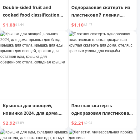
Double-sided fruit and
Одноразовая скатерть из
cooked food classification
пластиковой пленки,
chopping board for home,
прозрачная скатерть для
$1.08
$1.10
$1.44
$1.47
multi-purpose chopping
пикника, утолщенная
board, cartoon creative dual-
водонепроницаемая
purpose solid bamboo
коммерческая круглая и
cutting board
прямоугольная скатерть
для дома
Крышка для овощей,
Плотная скатерть
новинка 2024, для дома,
одноразовая пластиковая
крышка для блюд,
пленка прозрачная
$2.92
$2.21
$3.89
$2.94
крышка для стола,
круглая скатерть для
крышка для еды, крышка
дома, отеля, с красным