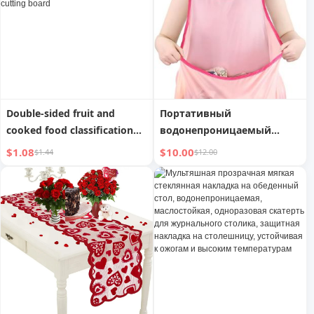
кастрюль, подставка под
миску, подставка под
чашку, элегантная
скатерть
Double-sided fruit and
Портативный
cooked food classification
водонепроницаемый
chopping board for home,
фартук для стирки
$1.08
$10.00
$1.44
$12.00
multi-purpose chopping
одежды с карманами, для
board, cartoon creative dual-
сушки на воздухе
purpose solid bamboo
cutting board