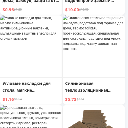
дома, бамбук, защита от
водонепроницаемый
ожогов и теплостойкий,
фартук для стирки
$0.96
$10.00
$1.28
$12.00
коврик для кастрюль,
одежды с карманами, для
подушка для обеденного
сушки на воздухе
стола, креативный коврик
для овощей, коврик для
чашки, коврик для
тарелок, подставка
Угловые накладки для
Силиконовая
стола, мягкие
теплоизоляционная
силиконовые
накладка, подставка под
$1.16
$5.73
$1.54
$7.64
антивибрационные
горячее для дома,
наклейки, мультяшные
термостойкая,
защитные уголки для
противоскользящая,
стола и вытяжки
специальная для