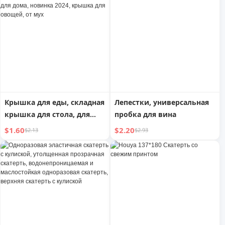
для овощей, крышка для
узлом, для свадьбы
остатков еды, крышка для
обеденного стола,
складная крышка
Крышка для еды, складная
Лепестки, универсальная
крышка для стола, для
пробка для вина
остатков еды, от мух, для
$1.60
$2.20
$2.13
$2.93
дома, новинка 2024,
крышка для овощей, от
мух