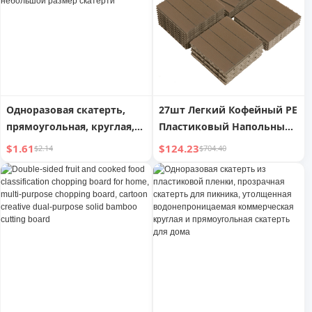
кастрюль, подставка под
миску, подставка под
чашку, элегантная
скатерть
Одноразовая скатерть,
27шт Легкий Кофейный PE
прямоугольная, круглая,
Пластиковый Напольный
утолщенная пластиковая
Покрытие в Полоску для
$1.61
$124.23
$2.14
$704.40
пленка, коммерческая
Уличного Использования
скатерть, барбекю,
ресторан, небольшой
размер скатерти