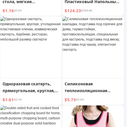
стола, мягкие
Пластиковый Напольный
силиконовые
Покрытие в Полоску для
$1.16
$124.23
$1.54
$704.40
антивибрационные
Уличного Использования
наклейки, мультяшные
защитные уголки для
стола и вытяжки
Одноразовая скатерть,
Силиконовая
прямоугольная, круглая,
теплоизоляционная
утолщенная пластиковая
накладка, подставка под
$1.61
$5.73
$2.14
$7.64
пленка, коммерческая
горячее для дома,
скатерть, барбекю,
термостойкая,
ресторан, небольшой
противоскользящая,
размер скатерти
специальная для