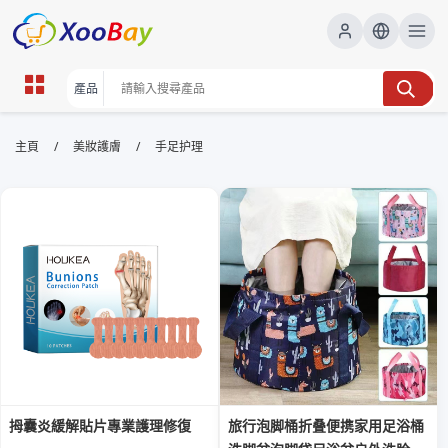
手足护理 | XOOBAY B2B/B2C
/
/
主頁
美妝護膚
手足护理
Marketplace
手足護理,手部護理,足部護理,護理技巧, wholesale 手足
护理, XOOBAY
專業手足護理知識與實用技巧大全詳解與重點
拇囊炎緩解貼片專業護理修復
旅行泡脚桶折叠便携家用足浴桶