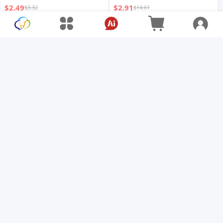
Antiperspirant Stick with
衣桶
$2.49
$2.91
$3.32
$14.61
Ocean Scent and Citron 2-in-
1 Deodorant Stick
温和脚癣护理喷雾
HOUKEA 蜂毒关节护理足贴 身
体关节护理缓解关节不适舒适灵
$6.33
$50.10
活贴片
$5.79
$14.75