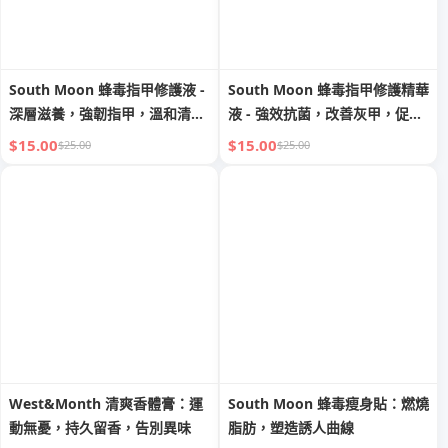
South Moon 蜂毒指甲修護液 -
South Moon 蜂毒指甲修護精華
深層滋養，強韌指甲，溫和清潔
液 - 強效抗菌，改善灰甲，促進
護甲
健康指甲生長
$15.00
$15.00
$25.00
$25.00
West&Month 清爽香體膏：運
South Moon 蜂毒瘦身貼：燃燒
動無憂，持久留香，告別異味
脂肪，塑造誘人曲線