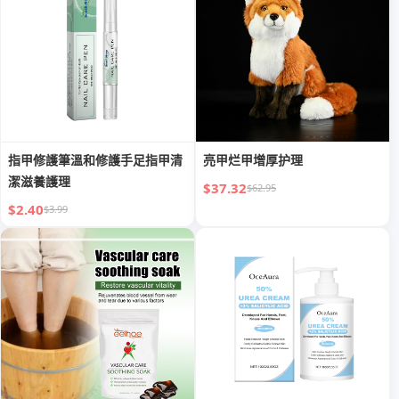
指甲修護筆溫和修護手足指甲清
亮甲烂甲增厚护理
潔滋養護理
$37.32
$62.95
$2.40
$3.99