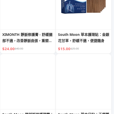
XIMONTH 靜脈修護膏 - 舒緩腿
South Moon 草本護理貼：金銀
部不適，改善靜脈曲張，重塑勻
花甘草，舒緩不適，便捷隨身
淨美腿
$24.00
$15.00
$40.00
$25.00