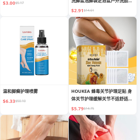
洗脚盆泡脚袋足浴盆户外洗脸洗
$3.00
$5.17
衣桶
$2.91
$14.61
温和脚癣护理喷雾
HOUKEA 蜂毒关节护理足贴 身
体关节护理缓解关节不适舒适灵
$6.33
$50.10
活贴片
$5.79
$14.75