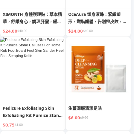
XIMONTH 身體護理貼：草本精
OceAura 塑身滾珠：緊緻塑
華，舒緩身心，調理肝臟，緩解
形，燃脂纖體，告別橙皮紋，煥
不適
發清涼自信
$24.00
$24.00
$40.00
$40.00
Pedicure Exfoliating Skin
生薑深層清潔足貼
Exfoliating Kit Pumice Stone
$6.00
$9.00
Calluses For Home Rub Foot
$0.75
$1.00
Board Foot Skin Sander Heel