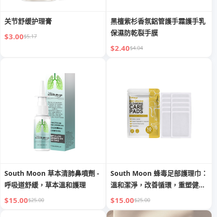
关节舒缓护理膏
黑檀紫杉香氛鋁管護手霜護手乳
保濕防乾裂手膜
$3.00
$5.17
$2.40
$4.04
South Moon 草本清肺鼻噴劑 -
South Moon 蜂毒足部護理巾：
呼吸道舒緩，草本溫和護理
溫和潔淨，改善循環，重塑健康
足部
$15.00
$15.00
$25.00
$25.00