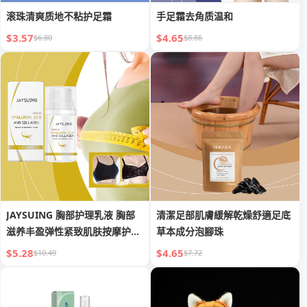
滚珠清爽质地不粘护足霜
手足霜去角质温和
$3.57
$4.65
$6.80
$8.86
JAYSUING 胸部护理乳液 胸部
清潔足部肌膚緩解乾燥舒適足底
滋养丰盈弹性紧致肌肤按摩护理
草本成分泡腳珠
乳液
$5.28
$4.65
$10.49
$7.72