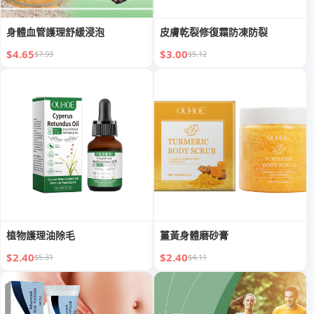
身體血管護理舒緩浸泡
皮膚乾裂修復霜防凍防裂
$4.65
$3.00
$7.93
$5.12
植物護理油除毛
薑黃身體磨砂膏
$2.40
$2.40
$5.31
$4.11