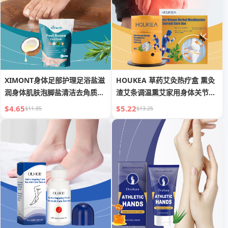
XIMONT身体足部护理足浴盐滋
HOUKEA 草药艾灸热疗盒 熏灸
润身体肌肤泡脚盐清洁去角质足
渣艾条调温熏艾家用身体关节护
部护理
理
$4.65
$5.22
$11.85
$13.25