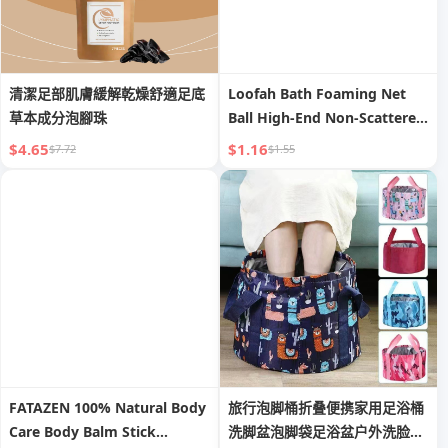
清潔足部肌膚緩解乾燥舒適足底
Loofah Bath Foaming Net
草本成分泡腳珠
Ball High-End Non-Scattered
New Arrival Bubble Bath
$4.65
$1.16
$7.72
$1.55
Special Large Foaming Super
Soft Bath Bath Salt
FATAZEN 100% Natural Body
旅行泡脚桶折叠便携家用足浴桶
Care Body Balm Stick
洗脚盆泡脚袋足浴盆户外洗脸洗