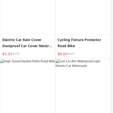
Electric Car Rain Cover
Cycling Fixture Protector
Dustproof Car Cover Neutral
Road Bike
Battery Car Rain Cover
$1.31
$0.67
$1.74
$0.89
Bicycle Protective Car Cover
Motorcycle Sunshade