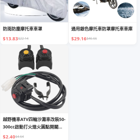
防雨防塵摩托車車罩
通用銀色摩托車防罩摩托車車庫
$13.83
$29.16
$22.14
$46.66
越野機車ATV四輪沙灘車改裝50-
300cc啟動打火熄火圓點開關按
鈕
$2.40
$4.64