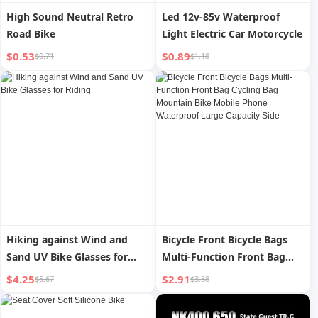
High Sound Neutral Retro
Led 12v-85v Waterproof
Road Bike
Light Electric Car Motorcycle
$0.53
$0.89
$0.71
$1.18
Hiking against Wind and
Bicycle Front Bicycle Bags
Sand UV Bike Glasses for
Multi-Function Front Bag
Riding
Cycling Bag Mountain Bike
$4.25
$2.91
$5.67
$3.88
Mobile Phone Waterproof
Large Capacity Side