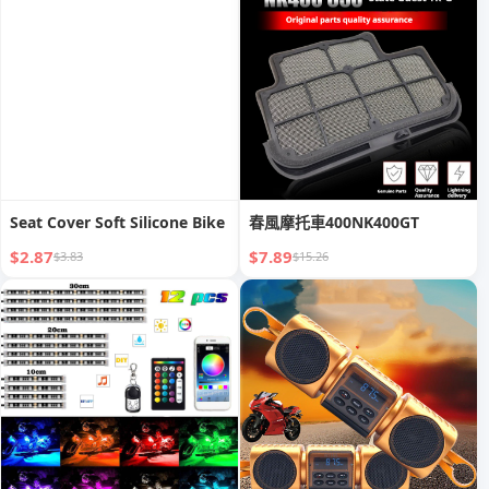
Seat Cover Soft Silicone Bike
春風摩托車400NK400GT
$2.87
$7.89
$3.83
$15.26