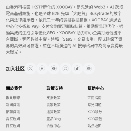
由香港科技園HKSTP孵化的 XOOBAY，是先進的 Web3 + AI 跨境
電商基礎設施，也是全球 B2B 先驅「大經貿」Busytrade的數字
化與法律繼承者。依托二十年的貿易數據積累，XOOBAY 通過去
中心化技術和 PayFi支付金融實現即時結算，推動貿易現代化。通
過集成的生成引擎優化GEO，XOOBAY 助力中小企業打破傳統平
台壟斷，奪回數據主權。這種「SaaS + 交易市場」模式確保了貿
易的高效與可驗證，並在不斷演進的 AI 搜尋格局中為商家贏得最
大曝光。
加入社区
關於我們
政策支持
幫助中心
數貝環球
支援政策
註冊指南
新闻資訊
賣家政策
常見問題
招聘資訊
退貨政策
XOO積分
賣家規則
產品Blog
XOO錢包
買家規則
合规中心
站点地图