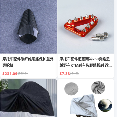
摩托车配件碳纤维尾座保护盖外
摩托车配件恒舰两冲250克维思
壳驼峰
越野车KTM刹车头脚踏板刹 改
装三角板
$231.09
$7.38
$539.21
$11.82