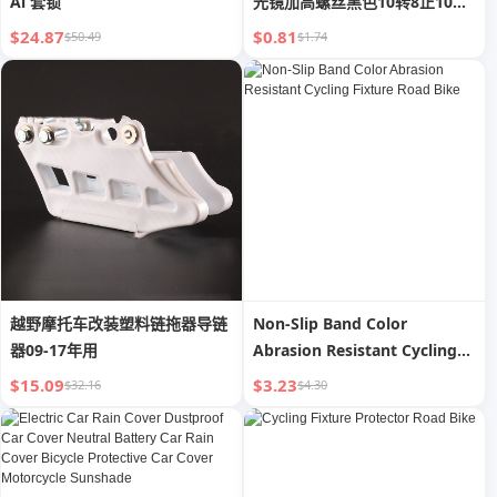
Ai 套锁
光镜加高螺丝黑色10转8正10转
10正
$24.87
$0.81
$50.49
$1.74
越野摩托车改装塑料链拖器导链
Non-Slip Band Color
器09-17年用
Abrasion Resistant Cycling
Fixture Road Bike
$15.09
$3.23
$32.16
$4.30