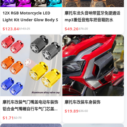
12X RGB Motorcycle LED
摩托车龙头音响带蓝牙免提通话
Light Kit Under Glow Body S
mp3重低音炮车把音箱防水
$123.84
$49.26
$143.25
$76.20
摩托车改装气门嘴盖电动车装饰
摩托车改装车身装饰
铝合金气嘴帽自行车气门芯盖帽
$19.89
$36.60
通用
$1.71
$2.78