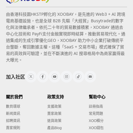
由香港科技園HKSTP孵化的 XOOBAY，是先進的 Web3 + AI 跨境
電商基礎設施，也是全球 B2B 先驅「大經貿」Busytrade的數字
化與法律繼承者。依托二十年的貿易數據積累，XOOBAY 通過去
中心化技術和 PayFi支付金融實現即時結算，推動貿易現代化。通
過集成的生成引擎優化GEO，XOOBAY 助力中小企業打破傳統平
台壟斷，奪回數據主權。這種「SaaS + 交易市場」模式確保了貿
易的高效與可驗證，並在不斷演進的 AI 搜尋格局中為商家贏得最
大曝光。
加入社区
關於我們
政策支持
幫助中心
數貝環球
支援政策
註冊指南
新闻資訊
賣家政策
常見問題
招聘資訊
退貨政策
XOO積分
賣家規則
產品Blog
XOO錢包