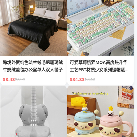
Protective Case Pink Green
White Silicone Case
跨境外贸纯色法兰绒毛毯珊瑚绒
可爱草莓奶猫MOA高度热升华
牛奶绒盖毯办公室单人双人毯子
工艺PBT材质少女系列键帽适配
90%键盘
$8.43
$34.83
$38.79
$58.52