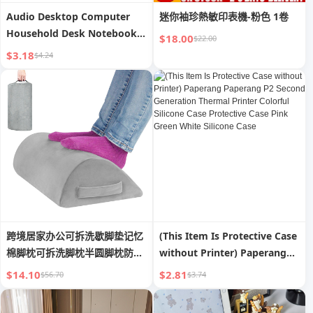
Audio Desktop Computer
迷你袖珍熱敏印表機-粉色 1卷
Household Desk Notebook
$18.00
$22.00
External Wired Mini Speaker
$3.18
$4.24
Speaker Multimedia Active
Subwoofer
跨境居家办公可拆洗歇脚垫记忆
(This Item Is Protective Case
棉脚枕可拆洗脚枕半圆脚枕防滑
without Printer) Paperang
脚枕
Paperang P2 Second
$14.10
$2.81
$56.70
$3.74
Generation Thermal Printer
Colorful Silicone Case