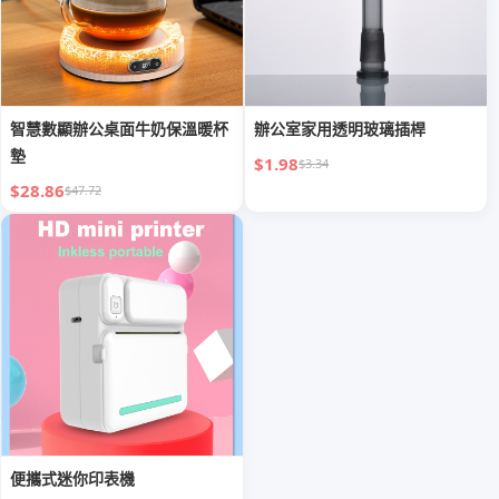
智慧數顯辦公桌面牛奶保溫暖杯
辦公室家用透明玻璃插桿
墊
$1.98
$3.34
$28.86
$47.72
便攜式迷你印表機