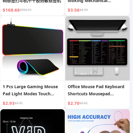
码标签打印机不干胶热敏标签机
looking Mechanical
Keyboard Only for Student
$168.66
$3.56
$956.31
$4.74
Exams Portable with
Computer 12-Bit Large
Screen
1 Pcs Large Gaming Mouse
Office Mouse Pad Keyboard
Pad Light Modes Touch
Shortcuts Mousepad
Control Extended Soft
80*30cm Rubber Non-slip
$2.93
$2.70
$3.92
$3.62
Computer Keyboard Mat
Mousemat Russian English
Non-Slip Rubber Base
Vietnamese Version