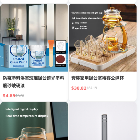
防窺塗料浴室玻璃辦公遮光塗料
套裝家用辦公室待客公道杯
磨砂玻璃漆
$38.82
$64.19
$4.65
$7.72