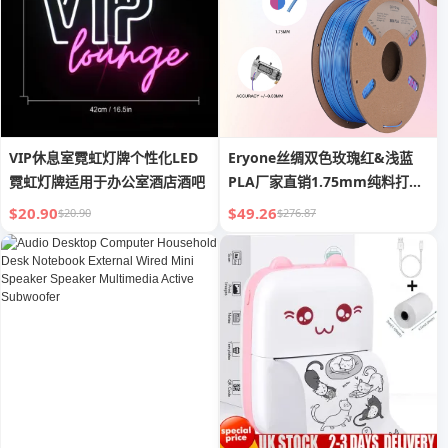
VIP休息室霓虹灯牌个性化LED
Eryone丝绸双色玫瑰红&浅蓝
霓虹灯牌适用于办公室酒店酒吧
PLA厂家直销1.75mm纯料打印
丝滑3D打印
$20.90
$49.26
$20.90
$276.87