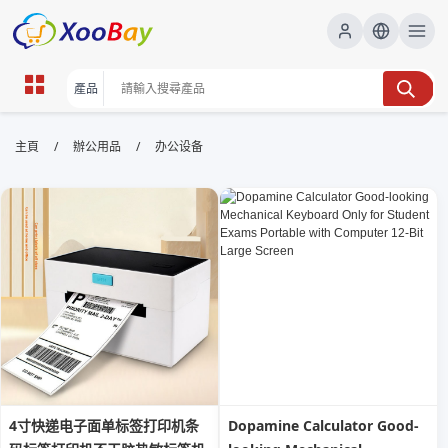
办公设备 | XOOBAY B2B/B2C
/
/
主頁
辦公用品
办公设备
Marketplace
辦公設備,辦公用品,商務解決方案, wholesale 办公设备,
XOOBAY
提供最新辦公設備及配套解決方案、選型建議、成本效益分析，幫助企業
提升辦公效率與競爭力。
4寸快递电子面单标签打印机条
Dopamine Calculator Good-