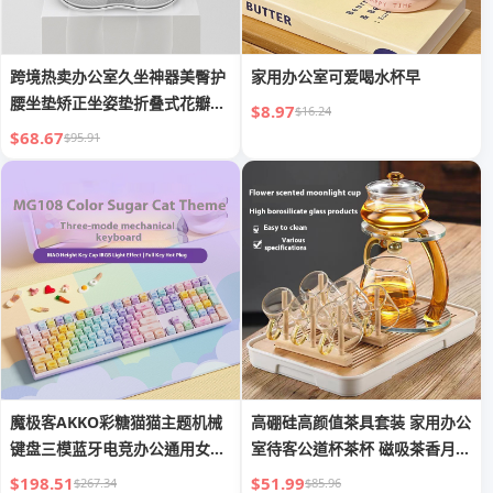
跨境热卖办公室久坐神器美臀护
家用办公室可爱喝水杯早
腰坐垫矫正坐姿垫折叠式花瓣撑
$8.97
$16.24
腰座
$68.67
$95.91
魔极客AKKO彩糖猫猫主题机械
高硼硅高颜值茶具套装 家用办公
键盘三模蓝牙电竞办公通用女生
室待客公道杯茶杯 磁吸茶香月影
键盘
杯
$198.51
$51.99
$267.34
$85.96