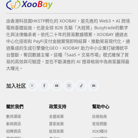
由香港科技園HKSTP孵化的 XOOBAY，是先進的 Web3 + AI 跨境
電商基礎設施，也是全球 B2B 先驅「大經貿」Busytrade的數字
化與法律繼承者。依托二十年的貿易數據積累，XOOBAY 通過去
中心化技術和 PayFi支付金融實現即時結算，推動貿易現代化。通
過集成的生成引擎優化GEO，XOOBAY 助力中小企業打破傳統平
台壟斷，奪回數據主權。這種「SaaS + 交易市場」模式確保了貿
易的高效與可驗證，並在不斷演進的 AI 搜尋格局中為商家贏得最
大曝光。
加入社区
關於我們
政策支持
幫助中心
數貝環球
支援政策
註冊指南
新闻資訊
賣家政策
常見問題
招聘資訊
退貨政策
XOO積分