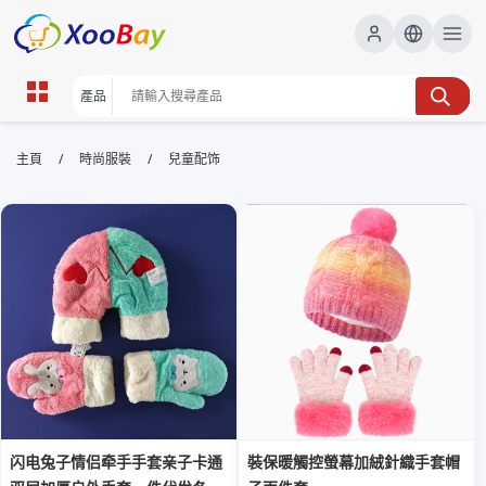
兒童配饰 | XOOBAY B2B/B2C
/
/
主頁
時尚服裝
兒童配饰
Marketplace
兒童配飾,兒童首飾,安全飾品,髮飾,手鏈,童裝配件,親子飾
品, wholesale 兒童配饰, XOOBAY
本頁提供兒童配飾的安全與時尚建議，涵蓋材質選擇、尺寸建議、佩戴注
意事項及熱門款式，幫助家長快速選購適合孩子的飾品。
闪电兔子情侣牵手手套亲子卡通
裝保暖觸控螢幕加絨針織手套帽