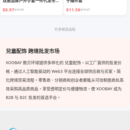
双层加厚户外手套一件代发冬季
子兩件套
保暖
$8.97
$11.58
$14.33
$19.27
冇多啲貨品啦
兒童配饰 跨境批发市场
XOOBAY 数贝环球提供多样化的 兒童配饰，以工厂直供的批发价
格，通过人工智能驱动的 Web3 平台连接全球供应商与买家，简
化跨境贸易流程。零售商、分销商和创业者都能从可信制造商处高
效采购高品质商品，享受透明定价与便捷物流，使 XOOBAY 成为
B2B 与 B2C 批发的首选平台。