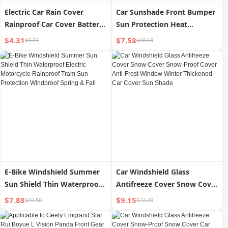
Electric Car Rain Cover
Car Sunshade Front Bumper
Rainproof Car Cover Battery
Sun Protection Heat
Car Motorcycle Wind and
Insulation Light Shade Cover
$4.31
$7.58
$5.74
$10.10
Rain Shield Sun Shield
Small Car Windshield Car
Bicycle Cover Waterproof
Window Sun Shade Umbrella
Foldable
E-Bike Windshield Summer
Car Windshield Glass
Sun Shield Thin Waterproof
Antifreeze Cover Snow Cover
Electric Motorcycle
Snow-Proof Cover Anti-Frost
$7.88
$9.15
$10.50
$12.20
Rainproof Tram Sun
Window Winter Thickened
Protection Windproof Spring
Car Cover Sun Shade