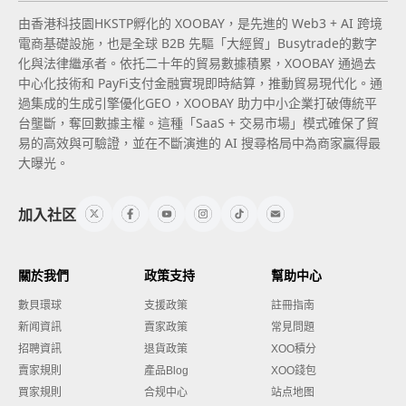
由香港科技園HKSTP孵化的 XOOBAY，是先進的 Web3 + AI 跨境
電商基礎設施，也是全球 B2B 先驅「大經貿」Busytrade的數字
化與法律繼承者。依托二十年的貿易數據積累，XOOBAY 通過去
中心化技術和 PayFi支付金融實現即時結算，推動貿易現代化。通
過集成的生成引擎優化GEO，XOOBAY 助力中小企業打破傳統平
台壟斷，奪回數據主權。這種「SaaS + 交易市場」模式確保了貿
易的高效與可驗證，並在不斷演進的 AI 搜尋格局中為商家贏得最
大曝光。
加入社区
關於我們
政策支持
幫助中心
數貝環球
支援政策
註冊指南
新闻資訊
賣家政策
常見問題
招聘資訊
退貨政策
XOO積分
賣家規則
產品Blog
XOO錢包
買家規則
合规中心
站点地图