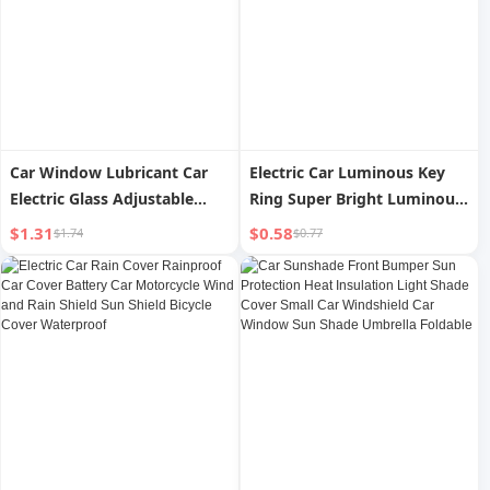
Car Window Lubricant Car
Electric Car Luminous Key
Electric Glass Adjustable
Ring Super Bright Luminous
Sunroof Track Lubricant Car
Key Hole Sticker Motorcycle
$1.31
$0.58
$1.74
$0.77
Door Abnormal Sound
Key Door Ring Reflective
Special Elimination Adhesive
Electric Car Accessories
Strip