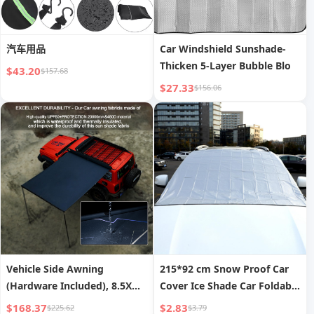
汽车用品
Car Windshield Sunshade-
Thicken 5-Layer Bubble Blo
$43.20
$157.68
$27.33
$156.06
Vehicle Side Awning
215*92 cm Snow Proof Car
(Hardware Included), 8.5X
Cover Ice Shade Car Foldable
6.6ft Automatic Retractable
Windshield Sun Shade Snow
$168.37
$2.83
$225.62
$3.79