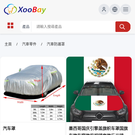
汽車防護罩 | XOOBAY B2B/B2C
/
/
主頁
汽車零件
汽車防護罩
Marketplace
汽車防護罩,車身保護,防雨防塵罩, wholesale 汽車防護
罩, XOOBAY
本頁介紹高品質汽車防護罩，適用各類車型，提供防雨防塵、抗刮、耐用
材質與密合設計，室內外皆可使用，能有效保護車漆與內裝，延長車輛使
用壽命。
汽车罩
墨西哥国庆引擎盖旗帜车罩国旗