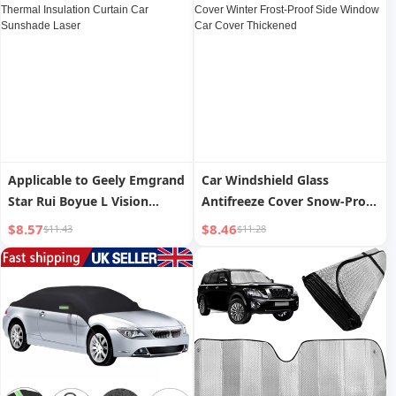
& Fall
Applicable to Geely Emgrand
Car Windshield Glass
Star Rui Boyue L Vision
Antifreeze Cover Snow-Proof
Panda Front Gear Thermal
Snow Cover Car Cover
$8.57
$8.46
$11.43
$11.28
Insulation Curtain Car
Winter Frost-Proof Side
Sunshade Laser
Window Car Cover
Thickened