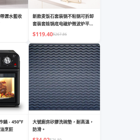
帶瀝水籃收
新款麦饭石套装锅不粘锅可拆卸
套装套娃锅底电磁炉微波炉平底
锅
$119.40
$267.86
 - 450°F
大號廚房矽膠洗碗墊，耐高溫，
油烹飪
防滑。
$34.02
$76.89