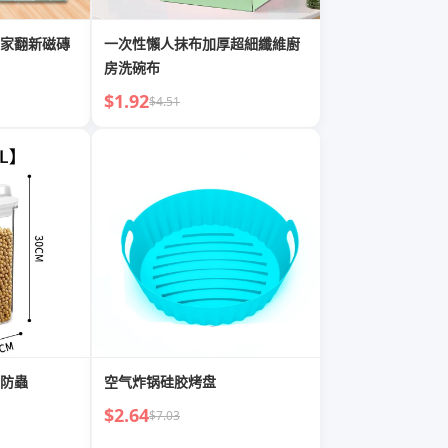
家翻新磁磚
一次性懶人抹布加厚超細纖維廚
房洗碗布
$1.92
$4.51
防蟲
空气炸锅硅胶烤盘
$2.64
$7.03