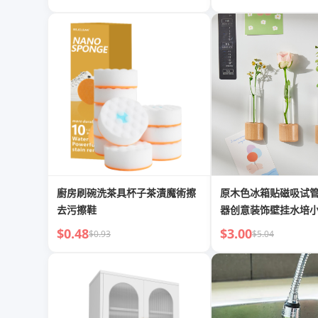
廚房刷碗洗茶具杯子茶漬魔術擦
原木色冰箱贴磁吸试
去污擦鞋
器创意装饰壁挂水培
爆品
$0.48
$3.00
$0.93
$5.04