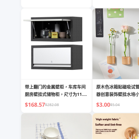
带上翻门的金属壁柜，车库车间
原木色冰箱贴磁吸试
厨房壁挂式储物柜，尺寸为11.81
器创意装饰壁挂水培
英寸深x 26英寸宽x 13.78英寸
爆品
$168.57
$3.00
$282.08
$5.04