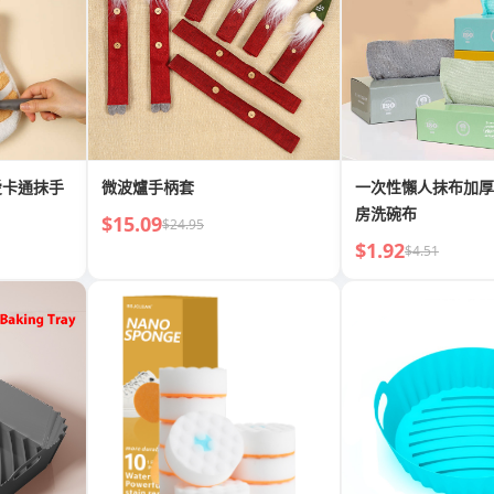
愛卡通抹手
微波爐手柄套
一次性懶人抹布加厚
房洗碗布
$15.09
$24.95
$1.92
$4.51