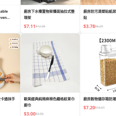
sable
廚房下水槽置物架檯面抽拉式整
廚房防污滴塑貼紙居
oven
理架
貼
ickened
$7.11
$3.78
$12.36
$6.29
and Hard-
Home
愛卡通抹手
歐美經典純棉麻棉色織格紋茶巾
廚房穀物儲存箱防潮
廚巾
$7.20
$16.01
$3.00
$3.90