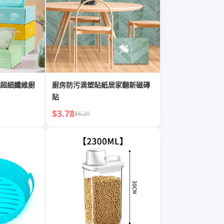
超細纖維廚
廚房防污滴塑貼紙居家翻新磁磚
貼
$3.78
$6.29