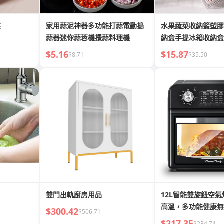
盤
家用蒜泥神器多功能打蒜電動搗
水果蔬菜收納籃塑膠
蒜器迷你蒜蓉機攪蒜料理機
納盒手提冰箱收納盒
$5.16
$15.87
$8.71
$35.50
雙門出軌廚房用品
12L智能雙旋鈕空氣炸鍋
高溫，多功能健康無
$300.42
$506.71
$217.35
$234.74