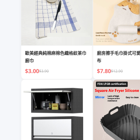
歐美經典純棉麻棉色織格紋茶巾
廚房擦手毛巾掛式可
廚巾
布
$3.00
$7.80
$3.90
$12.90