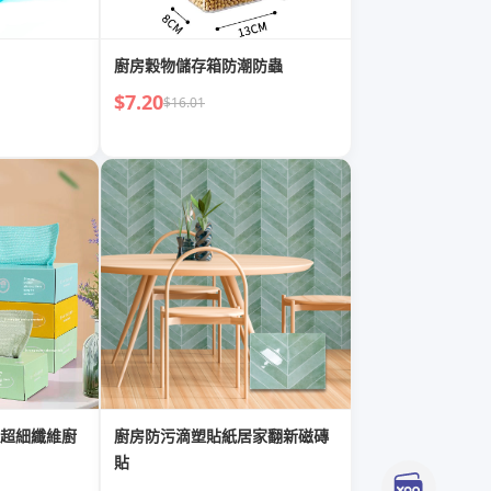
廚房穀物儲存箱防潮防蟲
$7.20
$16.01
超細纖維廚
廚房防污滴塑貼紙居家翻新磁磚
貼