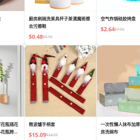
盤
廚房刷碗洗茶具杯子茶漬魔術擦
空气炸锅硅胶烤盘
去污擦鞋
$2.64
$7.03
$0.48
$0.93
管花瓶插花
微波爐手柄套
一次性懶人抹布加厚
小花瓶跨境
房洗碗布
$15.09
$24.95