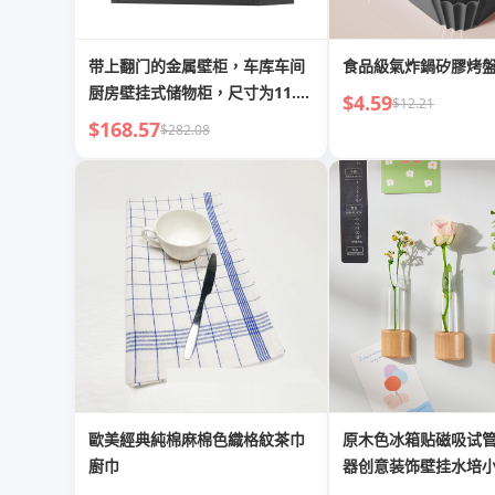
带上翻门的金属壁柜，车库车间
食品級氣炸鍋矽膠烤
厨房壁挂式储物柜，尺寸为11.81
$4.59
$12.21
英寸深x 26英寸宽x 13.78英寸
$168.57
$282.08
歐美經典純棉麻棉色織格紋茶巾
原木色冰箱贴磁吸试
廚巾
器创意装饰壁挂水培
爆品