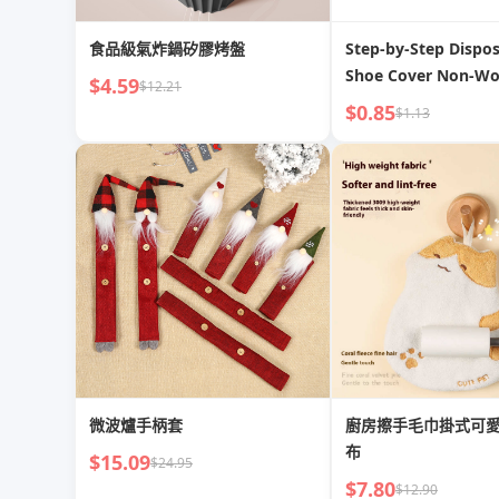
食品級氣炸鍋矽膠烤盤
Step-by-Step Dispo
Shoe Cover Non-W
$4.59
$12.21
Fabric For Home Th
$0.85
$1.13
Indoor Waterproof 
Wearing Non Slip 
Hospitality Booties
微波爐手柄套
廚房擦手毛巾掛式可
布
$15.09
$24.95
$7.80
$12.90