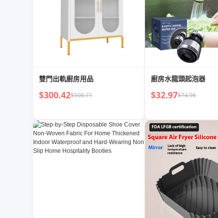
雙門出軌廚房用品
廚房水龍頭起泡器
$300.42
$32.97
$506.71
$74.96