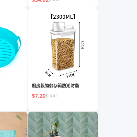
廚房穀物儲存箱防潮防蟲
$7.20
$16.01