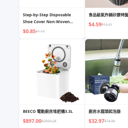
Step-by-Step Disposable
食品級氣炸鍋矽膠烤
Shoe Cover Non-Woven
$4.59
$12.21
Fabric For Home Thickened
$0.85
$1.13
Indoor Waterproof and Hard-
Wearing Non Slip Home
Hospitality Booties
BEECO 電動廚房堆肥機3.3L
廚房水龍頭起泡器
$897.00
$32.97
$2009.28
$74.96