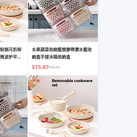
粘锅可拆卸
水果蔬菜收納籃塑膠帶瀝水籃收
微波炉平底
納盒手提冰箱收納盒
$15.87
$35.50