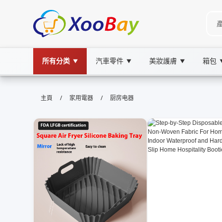
所有分类
汽車零件
美妝護膚
箱包
▼
▼
▼
厨房电器 | XOOBAY B2B/B2C Mar
/
/
主頁
家用電器
厨房电器
廚房電器,家居,選購指南, wholesale 厨房电器, 
最新廚房電器選購要點及評測節能高效更省錢