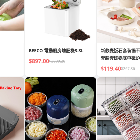
BEECO 電動廚房堆肥機3.3L
新款麦饭石套装锅不
套装套娃锅底电磁炉
$897.00
$2009.28
锅
$119.40
$267.86