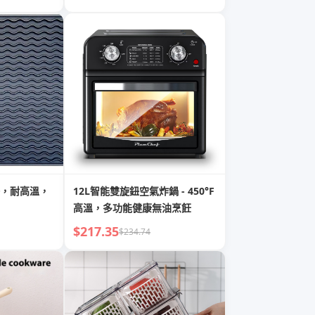
，耐高溫，
12L智能雙旋鈕空氣炸鍋 - 450°F
高溫，多功能健康無油烹飪
$217.35
$234.74