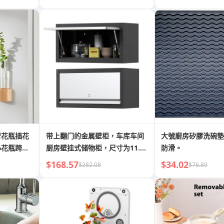
管花瓶插花
带上翻门的金属壁柜，车库车间
大號廚房矽膠洗碗墊
小花瓶跨境
厨房壁挂式储物柜，尺寸为11.81
防滑。
英寸深x 26英寸宽x 13.78英寸
$168.57
$34.02
$282.08
$76.89