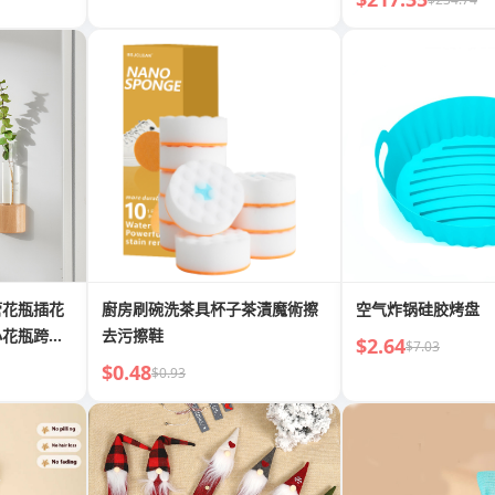
管花瓶插花
廚房刷碗洗茶具杯子茶漬魔術擦
空气炸锅硅胶烤盘
小花瓶跨境
去污擦鞋
$2.64
$7.03
$0.48
$0.93