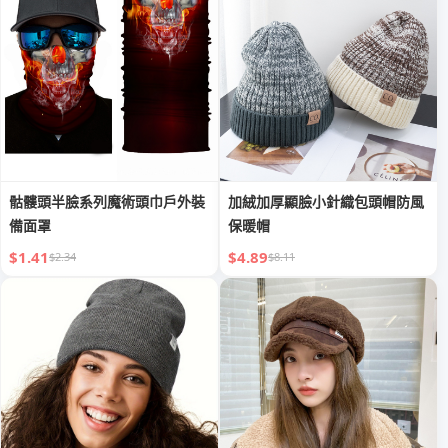
骷髏頭半臉系列魔術頭巾戶外裝
加絨加厚顯臉小針織包頭帽防風
備面罩
保暖帽
$1.41
$4.89
$2.34
$8.11