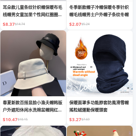
耳朵款儿童条纹针织帽保暖布毛
冬季新款帽子冷帽保暖冬季针织
线帽男女童加里个性网红圈圈纱
帽毛线帽男士户外帽子条纹冬帽
ins
$8.37
$2.07
$14.74
$5.24
春夏新款百搭显脸小渔夫帽韩版
保暖面罩多功能脖套防風滑雪帽
户外遮阳休闲水洗棉盆帽网红帽
搖粒絨運動保暖頭套
子女
$10.47
$3.27
$18.15
$7.69