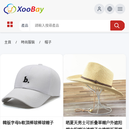
帽子 | XOOBAY B2B/B2C Marketplace
/
/
主頁
時尚服裝
帽子
帽子,時尚帽,帽款推介, wholesale 帽子, XOOBAY
探索帽子潮流與搭配技巧，適合多場景功能性
韓版字母b軟頂棒球棒球帽子
晒夏天男士可折叠草帽户外遮阳