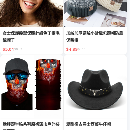
女士保護髮型保暖針織色丁帽毛
加絨加厚顯臉小針織包頭帽防風
線帽子
保暖帽
$5.01
$4.89
$8.32
$8.11
骷髏頭半臉系列魔術頭巾戶外裝
聚酯復古爵士西部牛仔帽