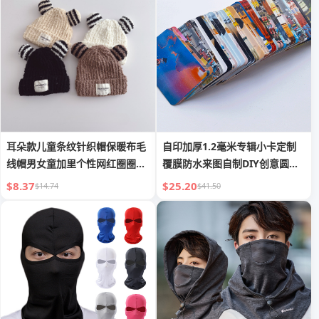
耳朵款儿童条纹针织帽保暖布毛
自印加厚1.2毫米专辑小卡定制
线帽男女童加里个性网红圈圈纱
覆膜防水来图自制DIY创意圆角
ins
双面LOM
$8.37
$25.20
$14.74
$41.50