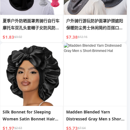
夏季户外防晒面罩男骑行自行车
户外骑行游玩防护面罩护颈遮阳
摩托车双孔头套帽子女防风防尘
保暖防尘男士休闲简约百搭口罩
蒙面
帽子
$1.83
$7.38
$3.02
$12.16
Silk Bonnet for Sleeping
Madden Blended Yarn
Women Satin Bonnet Hair
Distressed Gray Men s Short-
Bonnet Night Sleep Cap
Brimmed Hat
$1.97
$5.73
$2.63
$7.64