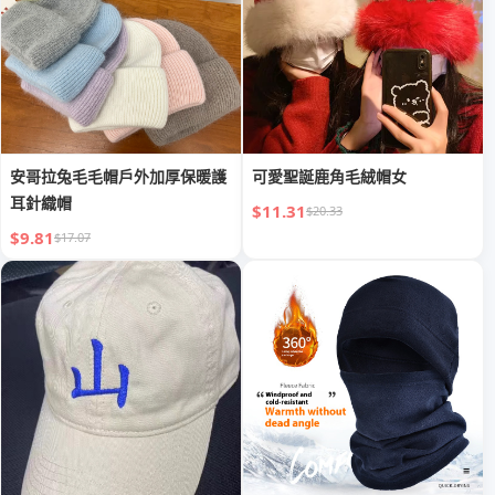
安哥拉兔毛毛帽戶外加厚保暖護
可愛聖誕鹿角毛絨帽女
耳針織帽
$11.31
$20.33
$9.81
$17.07