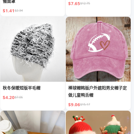
備面罩
$7.65
$12.75
$1.41
$2.34
秋冬保暖短版羊毛帽
棒球帽韩版户外遮阳男女帽子定
做儿童鸭舌帽
$4.20
$7.06
$9.06
$15.17