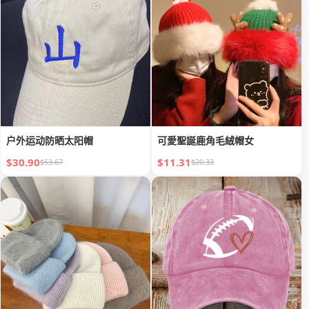
户外运动防晒太阳帽
可愛聖誕鹿角毛絨帽女
$30.90
$11.31
$53.67
$20.33