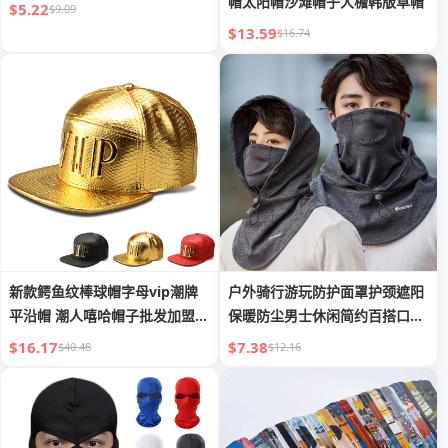
帽太阳帽沙滩帽子大檐韩版草帽
$5.22
$9.09
$13.59
$16.74
新款鳄鱼纹棒球帽字母vip潮牌
户外骑行游玩防护面罩护颈遮阳
平沿帽 潮人嘻哈帽子批发加盟代
保暖防尘男士休闲简约百搭口罩
理
帽子
$16.17
$7.38
$40.48
$12.16