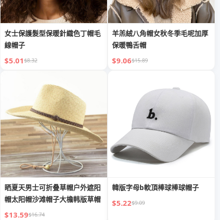
女士保護髮型保暖針織色丁帽毛
羊羔絨八角帽女秋冬季毛呢加厚
線帽子
保暖鴨舌帽
$5.01
$9.06
$8.32
$15.89
晒夏天男士可折叠草帽户外遮阳
韓版字母b軟頂棒球棒球帽子
帽太阳帽沙滩帽子大檐韩版草帽
$5.22
$9.09
$13.59
$16.74