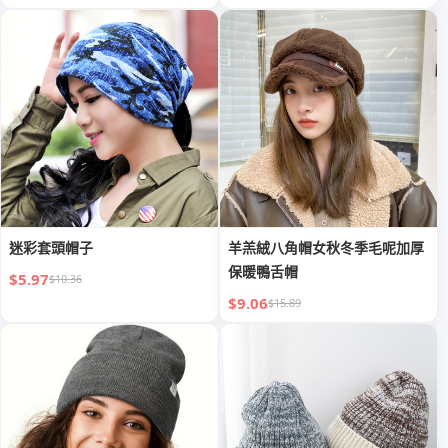
迷彩套頭帽子
羊羔絨八角帽女秋冬季毛呢加厚
保暖鴨舌帽
$5.97
$10.36
$9.06
$15.89