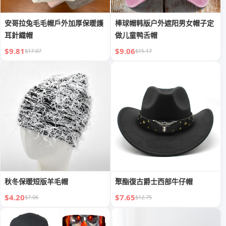
安哥拉兔毛毛帽戶外加厚保暖護
棒球帽韩版户外遮阳男女帽子定
耳針織帽
做儿童鸭舌帽
$9.81
$9.06
$17.07
$15.17
秋冬保暖短版羊毛帽
聚酯復古爵士西部牛仔帽
$4.20
$7.65
$7.06
$12.75