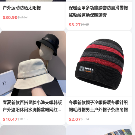
户外运动防晒太阳帽
保暖面罩多功能脖套防風滑雪帽
搖粒絨運動保暖頭套
$30.90
$53.67
$3.27
$7.69
春夏新款百搭显脸小渔夫帽韩版
冬季新款帽子冷帽保暖冬季针织
户外遮阳休闲水洗棉盆帽网红帽
帽毛线帽男士户外帽子条纹冬帽
子女
$10.47
$2.07
$18.15
$5.24