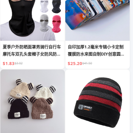
夏季户外防晒面罩男骑行自行车
自印加厚1.2毫米专辑小卡定制
摩托车双孔头套帽子女防风防尘
覆膜防水来图自制DIY创意圆角
蒙面
双面LOM
$1.83
$25.20
$3.02
$41.50