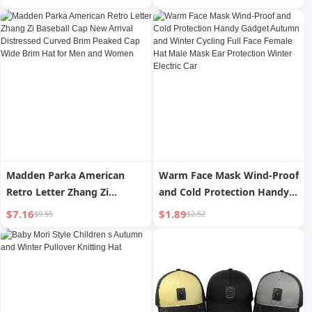
Scarf wrap for Curly Hair
with Tie Band Black
Madden Parka American
Warm Face Mask Wind-Proof
Retro Letter Zhang Zi
and Cold Protection Handy
Baseball Cap New Arrival
Gadget Autumn and Winter
$7.16
$1.89
$9.55
$2.52
Distressed Curved Brim
Cycling Full Face Female Hat
Peaked Cap Wide Brim Hat
Male Mask Ear Protection
for Men and Women
Winter Electric Car