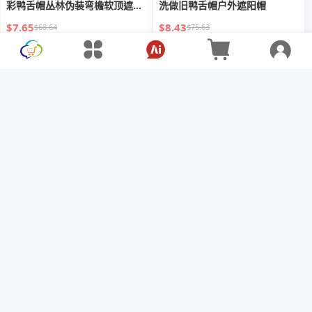
彩鸭舌帽丛林伪装弯檐软顶遮阳
洗做旧鸭舌帽户外遮阳帽
帽子
$7.65
$8.43
$68.64
$75.63
Hair-Drying Cap Women s
美式嘻哈加絨厚款連帽衛衣女秋
Thickened Super Water-
冬寬鬆顯瘦迷彩外套
Absorbing and Quick-Drying
$2.77
$9.85
$3.69
$13.13
Headcloth Scrub Hair Towel
2025 New Arrival Hair Drying
Towel Shower Cap