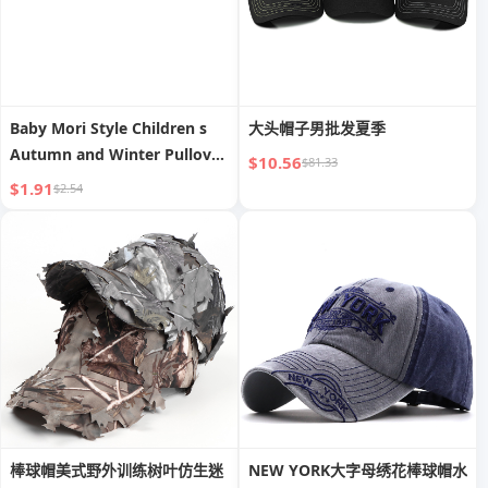
Baby Mori Style Children s
大头帽子男批发夏季
Autumn and Winter Pullover
$10.56
$81.33
Knitting Hat
$1.91
$2.54
棒球帽美式野外训练树叶仿生迷
NEW YORK大字母绣花棒球帽水