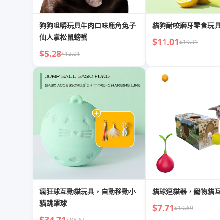
狗狗咀嚼玩具牛肉口味鹿角兔子
貓狗耐咬磨牙零食玩
仙人掌松鼠螃蟹
$11.01
$19.31
$5.28
$13.01
瘋狂球互動貓玩具，自動移動小
貓球逗貓器，寵物貓
貓跳躍球
$7.71
$19.69
$34.71
$88.63