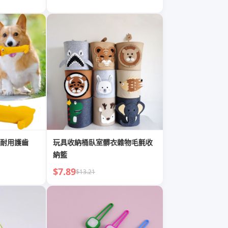
耐用護齒
玩具收納桶臥室髒衣雜物毛氈收
納籃
$7.89
$13.21