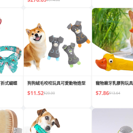
可拆式蝴蝶
狗狗絨毛咬咬玩具可愛動物造型
寵物磨牙乳膠狗玩具
$11.52
$7.86
$20.00
$13.64