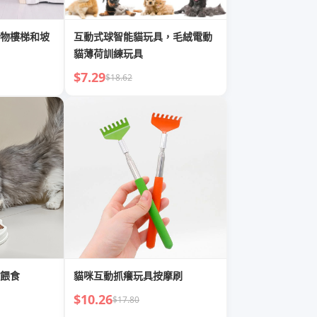
物樓梯和坡
互動式球智能貓玩具，毛絨電動
貓薄荷訓練玩具
$7.29
$18.62
餵食
貓咪互動抓癢玩具按摩刷
$10.26
$17.80