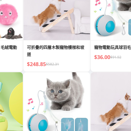
，毛絨電動
可折疊的四層木製寵物樓梯和坡
寵物電動玩具球羽毛
道
$36.00
$91.92
$248.85
$582.31