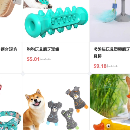
，適合短毛
狗狗玩具磨牙潔齒
吸盤貓玩具塑膠磨牙
具棒
$5.01
$12.01
$9.18
$21.91