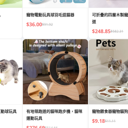
具
寵物電動玩具球羽毛逗貓器
可折疊的四層木製寵
道
$36.00
$91.92
$248.85
$582.31
互動球玩具
有地毯跑道的貓咪跑步機，貓咪
寵物餵食器寵物貓狗
運動玩具
$9.18
$11.11
$276.69
$514.66