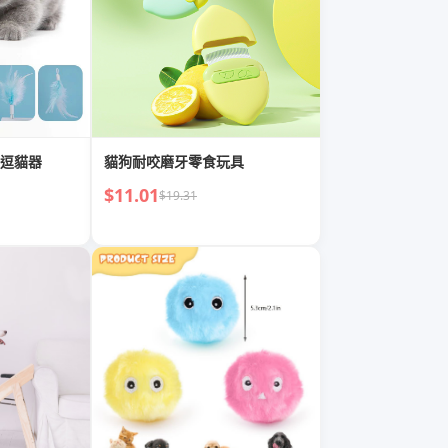
逗貓器
貓狗耐咬磨牙零食玩具
$11.01
$19.31