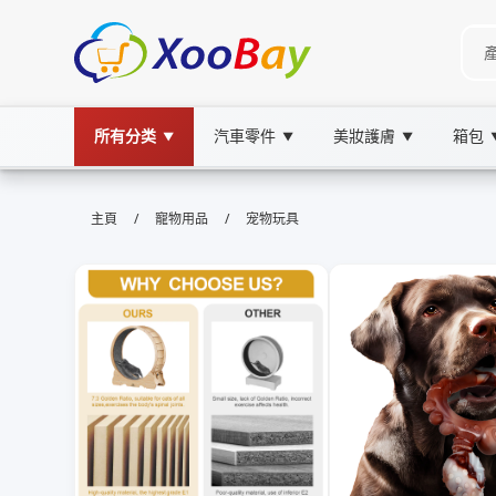
所有分类
汽車零件
美妝護膚
箱包
▼
▼
▼
宠物玩具 | XOOBAY B2B/B2C Mar
/
/
主頁
寵物用品
宠物玩具
寵物玩具,寵物用品,益智玩具, wholesale 宠物玩
多樣安全耐用提昇互動與智力促寵物快樂成長