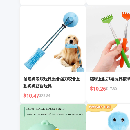
耐咬狗咬球玩具適合強力咬合互
貓咪互動抓癢玩具按
動狗狗益智玩具
$10.26
$17.80
$10.47
$23.84