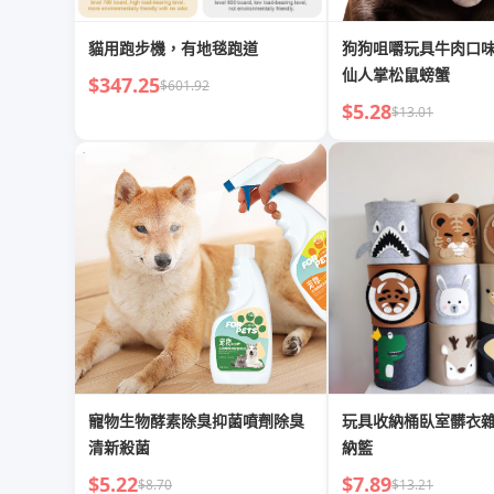
貓用跑步機，有地毯跑道
狗狗咀嚼玩具牛肉口
仙人掌松鼠螃蟹
$347.25
$601.92
$5.28
$13.01
寵物生物酵素除臭抑菌噴劑除臭
玩具收納桶臥室髒衣
清新殺菌
納籃
$5.22
$7.89
$8.70
$13.21