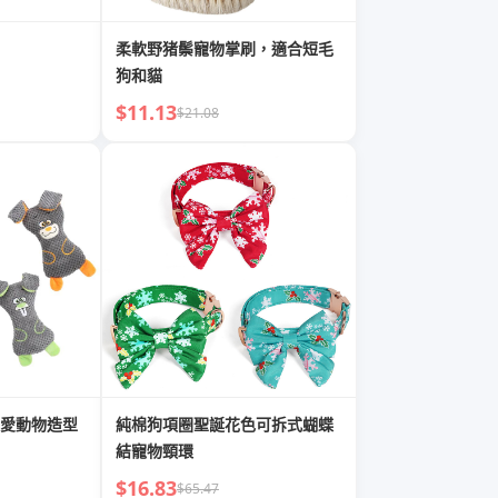
柔軟野猪鬃寵物掌刷，適合短毛
狗和貓
$11.13
$21.08
愛動物造型
純棉狗項圈聖誕花色可拆式蝴蝶
結寵物頸環
$16.83
$65.47