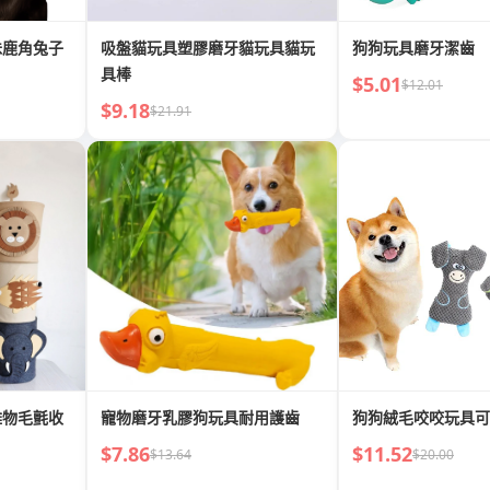
味鹿角兔子
吸盤貓玩具塑膠磨牙貓玩具貓玩
狗狗玩具磨牙潔齒
具棒
$5.01
$12.01
$9.18
$21.91
雜物毛氈收
寵物磨牙乳膠狗玩具耐用護齒
狗狗絨毛咬咬玩具可
$7.86
$11.52
$13.64
$20.00