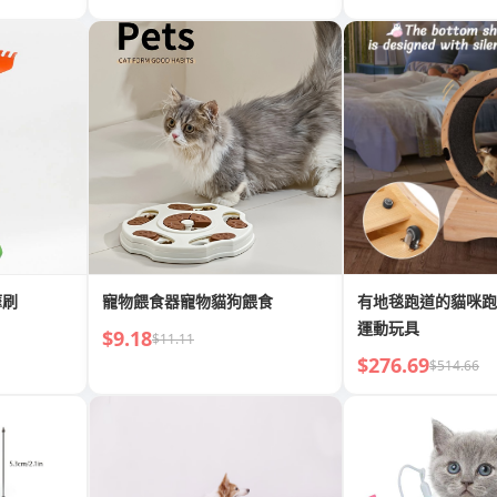
摩刷
寵物餵食器寵物貓狗餵食
有地毯跑道的貓咪跑
運動玩具
$9.18
$11.11
$276.69
$514.66