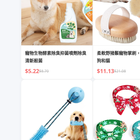
寵物生物酵素除臭抑菌噴劑除臭
柔軟野猪鬃寵物掌刷
清新殺菌
狗和貓
$5.22
$11.13
$8.70
$21.08