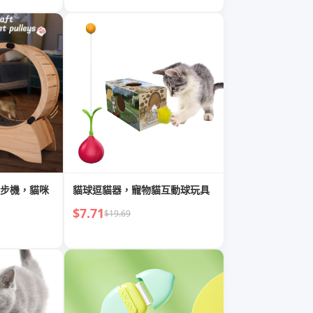
步機，貓咪
貓球逗貓器，寵物貓互動球玩具
$7.71
$19.69