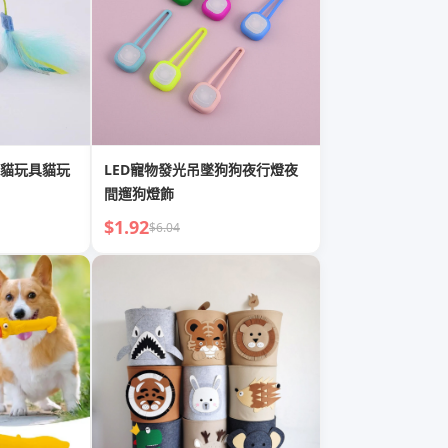
貓玩具貓玩
LED寵物發光吊墜狗狗夜行燈夜
間遛狗燈飾
$1.92
$6.04