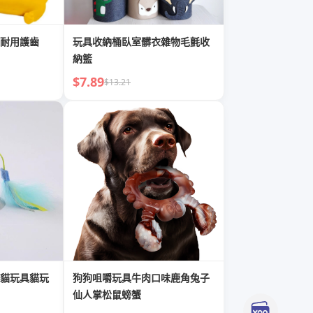
耐用護齒
玩具收納桶臥室髒衣雜物毛氈收
納籃
$7.89
$13.21
貓玩具貓玩
狗狗咀嚼玩具牛肉口味鹿角兔子
仙人掌松鼠螃蟹