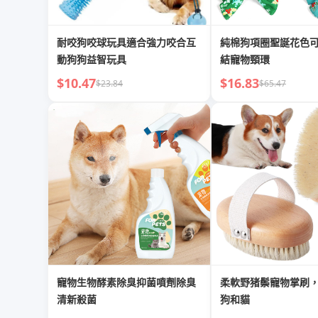
耐咬狗咬球玩具適合強力咬合互
純棉狗項圈聖誕花色
動狗狗益智玩具
結寵物頸環
$10.47
$16.83
$23.84
$65.47
寵物生物酵素除臭抑菌噴劑除臭
柔軟野猪鬃寵物掌刷
清新殺菌
狗和貓