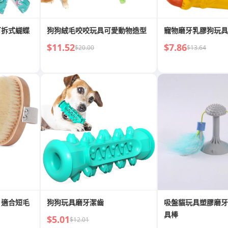
可拆式蝴蝶
狗狗絨毛咬咬玩具可愛動物造型
寵物磨牙乳膠狗玩具
$11.52
$7.86
$20.00
$13.64
，適合短毛
狗狗玩具磨牙潔齒
吸盤貓玩具塑膠磨牙
具棒
$5.01
$12.01