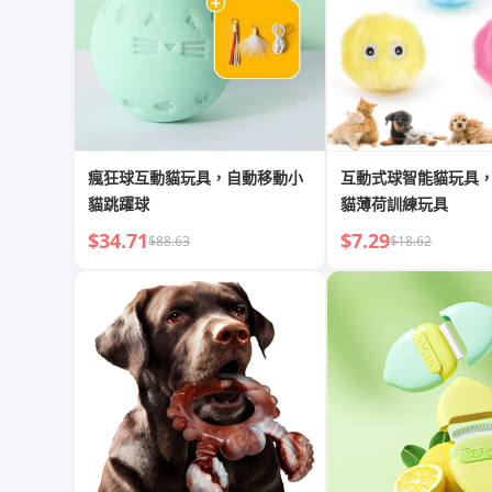
瘋狂球互動貓玩具，自動移動小
互動式球智能貓玩具
貓跳躍球
貓薄荷訓練玩具
$34.71
$7.29
$88.63
$18.62