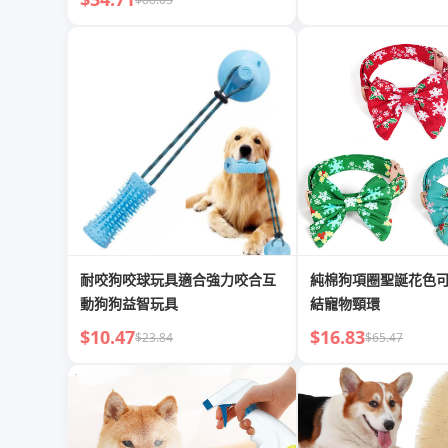
耐咬狗咬球玩具適合強力咬合互
純棉狗項圈聖誕花色
動狗狗益智玩具
結寵物頸環
$10.47
$16.83
$23.84
$65.47