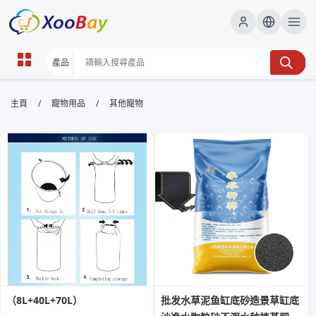
其他寵物 | XOOBAY B2B/B2C
/
/
主頁
寵物用品
其他寵物
Marketplace
其他寵物,飼養護理,寵物指南, wholesale 其他寵物,
XOOBAY
提供其他寵物飼養要點、日常護理、健康警訊、用品選購與安全注意，助
你成為稱職寵物飼主。
（8L+40L+70L）
批发水草泥鱼缸底砂造景草缸底