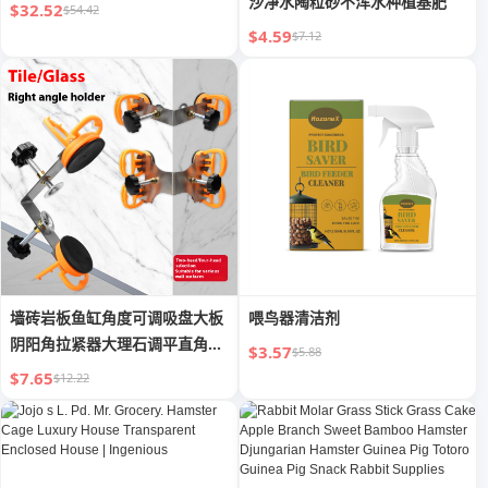
沙净水陶粒砂不浑水种植基肥
$32.52
$54.42
$4.59
$7.12
墙砖岩板鱼缸角度可调吸盘大板
喂鸟器清洁剂
阴阳角拉紧器大理石调平直角固
$3.57
$5.88
定器
$7.65
$12.22