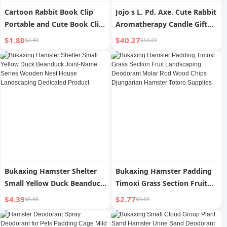
Cartoon Rabbit Book Clip
Jojo s L. Pd. Axe. Cute Rabbit
Portable and Cute Book Clip
Aromatherapy Candle Gift
Student Reading Flat Stall
Box Home Aromatherapy
$1.80
$40.27
$2.40
$53.69
Page Clip Piano Score Music
Decoration Gift | Dart Axe
Score Fixed
Bukaxing Hamster Shelter
Bukaxing Hamster Padding
Small Yellow Duck Beanduck
Timoxi Grass Section Fruit
Joint-Name Series Wooden
Landscaping Deodorant
$4.39
$2.77
$5.85
$3.69
Nest House Landscaping
Molar Rod Wood Chips
Dedicated Product
Djungarian Hamster Totoro