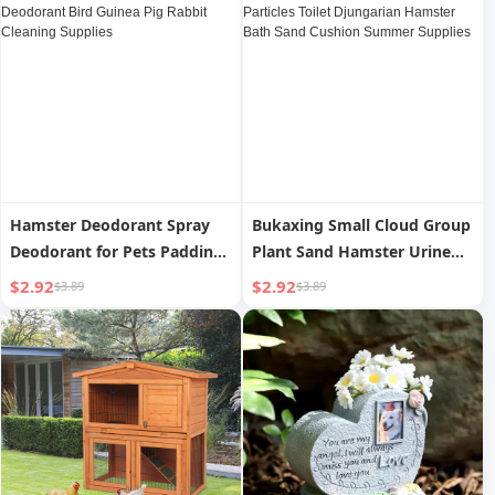
Supplies
Hamster Deodorant Spray
Bukaxing Small Cloud Group
Deodorant for Pets Padding
Plant Sand Hamster Urine
Cage Mild Deodorant Bird
Sand Deodorant Particles
$2.92
$2.92
$3.89
$3.89
Guinea Pig Rabbit Cleaning
Toilet Djungarian Hamster
Supplies
Bath Sand Cushion Summer
Supplies