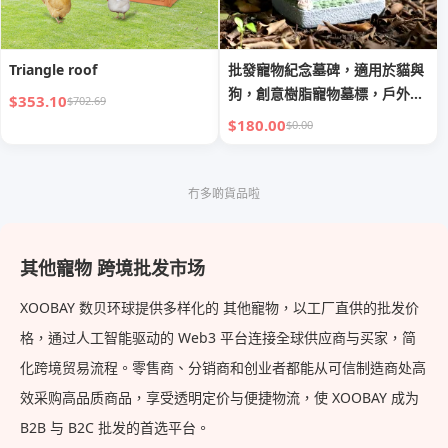
Triangle roof
批發寵物紀念墓碑，適用於貓與
狗，創意樹脂寵物墓標，戶外花
$353.10
$702.69
園寵物紀念碑，最少起訂量 20
$180.00
$0.00
件
冇多啲貨品啦
其他寵物 跨境批发市场
XOOBAY 数贝环球提供多样化的 其他寵物，以工厂直供的批发价
格，通过人工智能驱动的 Web3 平台连接全球供应商与买家，简
化跨境贸易流程。零售商、分销商和创业者都能从可信制造商处高
效采购高品质商品，享受透明定价与便捷物流，使 XOOBAY 成为
B2B 与 B2C 批发的首选平台。