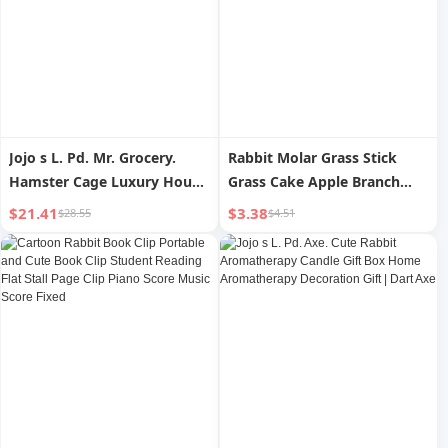
Jojo s L. Pd. Mr. Grocery.
Rabbit Molar Grass Stick
Hamster Cage Luxury House
Grass Cake Apple Branch
Transparent Enclosed House
Sweet Bamboo Hamster
$21.41
$3.38
$28.55
$4.51
| Ingenious
Djungarian Hamster Guinea
Pig Totoro Guinea Pig Snack
Rabbit Supplies