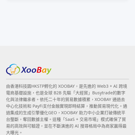
由香港科技園HKSTP孵化的 XOOBAY，是先進的 Web3 + AI 跨境
電商基礎設施，也是全球 B2B 先驅「大經貿」Busytrade的數字
化與法律繼承者。依托二十年的貿易數據積累，XOOBAY 通過去
中心化技術和 PayFi支付金融實現即時結算，推動貿易現代化。通
過集成的生成引擎優化GEO，XOOBAY 助力中小企業打破傳統平
台壟斷，奪回數據主權。這種「SaaS + 交易市場」模式確保了貿
易的高效與可驗證，並在不斷演進的 AI 搜尋格局中為商家贏得最
大曝光。