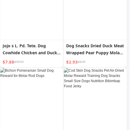
Jojo s L. Pd. Tete. Dog
Dog Snacks Dried Duck Meat
Cowhide Chicken and Duck
Wrapped Pear Puppy Molar
Donut Pet Molar Rod |
Rod Teddy Big and Small
$7.88
$2.93
$10.51
$3.91
Youkang
Dogs Training Pet Reward
Snacks