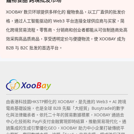
寵物食品 跨境批发市场
XOOBAY 数贝环球提供多样化的 寵物食品，以工厂直供的批发价
格，通过人工智能驱动的 Web3 平台连接全球供应商与买家，简
化跨境贸易流程。零售商、分销商和创业者都能从可信制造商处高
效采购高品质商品，享受透明定价与便捷物流，使 XOOBAY 成为
B2B 与 B2C 批发的首选平台。
由香港科技園HKSTP孵化的 XOOBAY，是先進的 Web3 + AI 跨境
電商基礎設施，也是全球 B2B 先驅「大經貿」Busytrade的數字
化與法律繼承者。依托二十年的貿易數據積累，XOOBAY 通過去
中心化技術和 PayFi支付金融實現即時結算，推動貿易現代化。通
過集成的生成引擎優化GEO，XOOBAY 助力中小企業打破傳統平