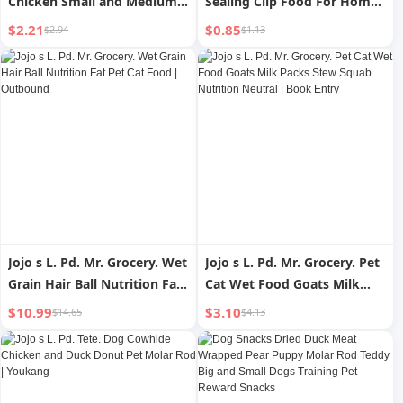
Chicken Small and Medium
Sealing Clip Food For Home
Dogs Puppy Molar Rod Pet
Spoon with Cereals Scoop
$2.21
$0.85
$2.94
$1.13
Teddy Dog Training Reward
Rice Spoon Plastic Long
Supplies
Handle Scoop Cat Food
Spoon
Jojo s L. Pd. Mr. Grocery. Wet
Jojo s L. Pd. Mr. Grocery. Pet
Grain Hair Ball Nutrition Fat
Cat Wet Food Goats Milk
Pet Cat Food | Outbound
Packs Stew Squab Nutrition
$10.99
$3.10
$14.65
$4.13
Neutral | Book Entry