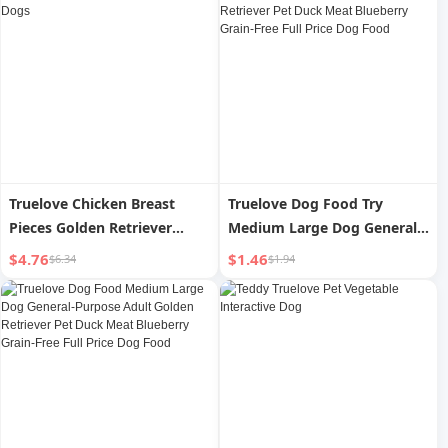
Truelove Chicken Breast
Truelove Dog Food Try
Pieces Golden Retriever
Medium Large Dog General-
Small Size Dogs Dogs
Purpose Golden Retriever
$4.76
$1.46
$6.34
$1.94
Pet Duck Meat Blueberry
Grain-Free Full Price Dog
Food