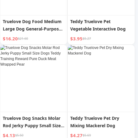
Truelove Dog Food Medium
Teddy Truelove Pet
Large Dog General-Purpose
Vegetable Interactive Dog
Adult Golden Retriever Pet
$16.20
$3.95
$21.60
$5.27
Duck Meat Blueberry Grain-
Free Full Price Dog Food
Truelove Dog Snacks Molar
Teddy Truelove Pet Dry
Rod Jerky Puppy Small Size
Mixing Mackerel Dog
Dogs Teddy Training Reward
$4.13
$4.27
$5.50
$5.69