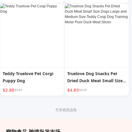
Pure Duck Meat Wrapped
Pear
Teddy Truelove Pet Corgi
Truelove Dog Snacks Pet
Puppy Dog
Dried Duck Meat Small Size
Dogs Large and Medium Size
$2.86
$4.85
$3.81
$6.47
Teddy Corgi Dog Training
Molar Pure Duck Meat Slices
冇多啲貨品啦