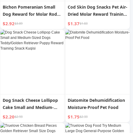
Bichon Pomeranian Small
Cod Skin Dog Snacks Pet Air-
Dog Reward for Molar Rod
Dried Molar Reward Training
Dogs
Dog Snacks Small Size Dogs
$2.92
$1.37
$3.89
$1.83
Nutrition Bibimbap Food
Jerky
Dog Snack Cheese Lollipop
Diatomite Dehumidification
Cake Small and Medium-
Moisture-Proof Pet Food
Sized Dogs Teddy/Golden
$2.20
$1.75
$2.93
$2.33
Retriever Puppy Reward
Training Snack Kuqisi