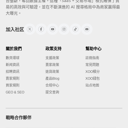
台壟斷，奪回數據主權。這種「SaaS + 交易市場」模式確保了貿
易的高效與可驗證，並在不斷演進的 AI 搜尋格局中為商家贏得最
大曝光。
加入社区
關於我們
政策支持
幫助中心
數貝環球
支援政策
註冊指南
新闻資訊
賣家政策
常見問題
招聘資訊
退貨政策
XOO積分
賣家規則
產品Blog
XOO錢包
買家規則
合规中心
站点地图
GEO & SEO
提交查詢
戰略合作夥伴