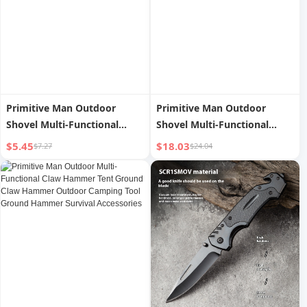
Primitive Man Outdoor
Primitive Man Outdoor
Shovel Multi-Functional
Shovel Multi-Functional
Small Size Military Shovel
Foldable Military Shovel
$5.45
$18.03
$7.27
$24.04
Portable Small Hand Shovel
Outdoor Portable Thickened
Shovel Outdoor Survival
Shovel Shovel Survival
Equipment
Equipment