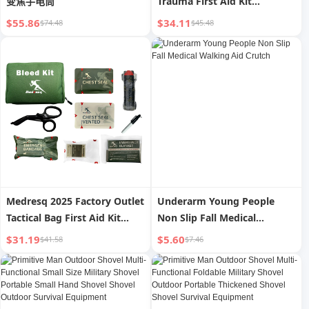
变焦手电筒
Trauma First Aid Kit
Emergency Survival Rescue
$55.86
$34.11
$74.48
$45.48
Bag IFAK Medical Kit With
Chest Seal
Medresq 2025 Factory Outlet
Underarm Young People
Tactical Bag First Aid Kit
Non Slip Fall Medical
Paramedic Bag Rescue Bags
Walking Aid Crutch
$31.19
$5.60
$41.58
$7.46
for Emergency Treatment