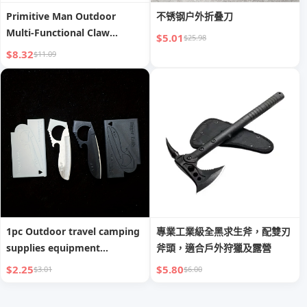
Primitive Man Outdoor
不锈钢户外折叠刀
Multi-Functional Claw
$5.01
$25.98
Hammer Tent Ground Claw
$8.32
$11.09
Hammer Outdoor Camping
Tool Ground Hammer
Survival Accessories
1pc Outdoor travel camping
專業工業級全黑求生斧，配雙刃
supplies equipment
斧頭，適合戶外狩獵及露營
multifunctional wilderness
$2.25
$5.80
$3.01
$6.00
survival card knife
wilderness survival first aid