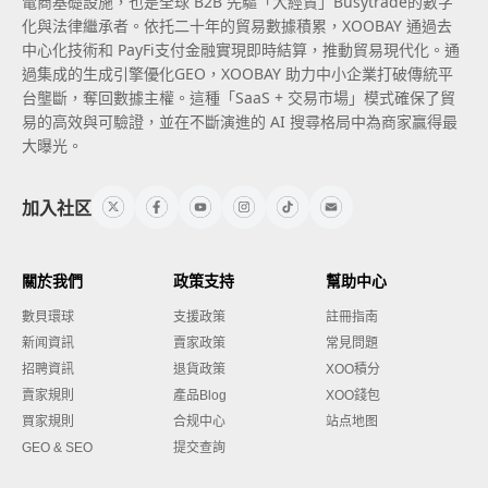
電商基礎設施，也是全球 B2B 先驅「大經貿」Busytrade的數字
化與法律繼承者。依托二十年的貿易數據積累，XOOBAY 通過去
中心化技術和 PayFi支付金融實現即時結算，推動貿易現代化。通
過集成的生成引擎優化GEO，XOOBAY 助力中小企業打破傳統平
台壟斷，奪回數據主權。這種「SaaS + 交易市場」模式確保了貿
易的高效與可驗證，並在不斷演進的 AI 搜尋格局中為商家贏得最
大曝光。
加入社区
關於我們
政策支持
幫助中心
數貝環球
支援政策
註冊指南
新闻資訊
賣家政策
常見問題
招聘資訊
退貨政策
XOO積分
賣家規則
產品Blog
XOO錢包
買家規則
合规中心
站点地图
GEO & SEO
提交查詢