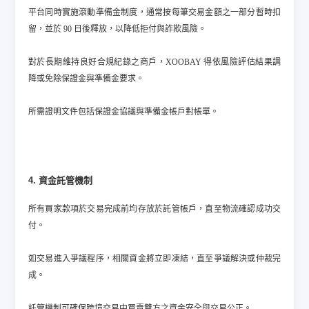
平台同時實施滾動準備金制度，通常按每筆交易金額之一部分暫時扣
留，並於 90 日後釋放，以降低拒付與詐欺風險。
對於長期維持良好合規紀錄之商戶，XOOBAY 得依風險評估結果調
降或免除保證金與準備金要求。
所需證明文件包括保證金協議與準備金帳戶對帳單。
4. 資金託管機制
所有買家款項於交易完成前均存放於託管帳戶，直至物流確認成功交
付。
如交易進入爭議程序，相關資金將立即凍結，直至爭議解決或仲裁完
成。
託管機制可確保跨境交易中買賣雙方之資金安全與交易公正。