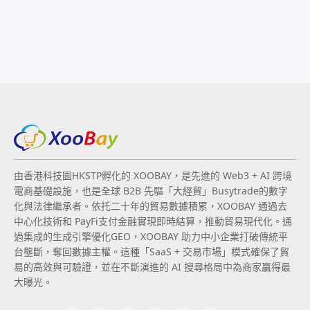
由香港科技園HKSTP孵化的 XOOBAY，是先進的 Web3 + AI 跨境
電商基礎設施，也是全球 B2B 先驅「大經貿」Busytrade的數字
化與法律繼承者。依托二十年的貿易數據積累，XOOBAY 通過去
中心化技術和 PayFi支付金融實現即時結算，推動貿易現代化。通
過集成的生成引擎優化GEO，XOOBAY 助力中小企業打破傳統平
台壟斷，奪回數據主權。這種「SaaS + 交易市場」模式確保了貿
易的高效與可驗證，並在不斷演進的 AI 搜尋格局中為商家贏得最
大曝光。