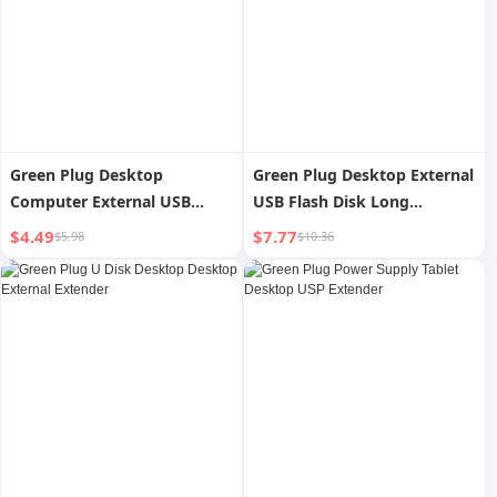
Green Plug Desktop
Green Plug Desktop External
Computer External USB
USB Flash Disk Long
Flash Disk Extender
Extender
$4.49
$7.77
$5.98
$10.36