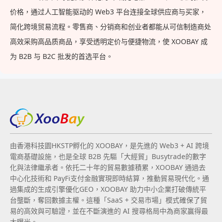
价格，通过人工智能驱动的 Web3 平台连接全球供应商与买家，
简化跨境贸易流程。零售商、分销商和创业者都能从可信制造商处
高效采购高品质商品，享受透明定价与便捷物流，使 XOOBAY 成
为 B2B 与 B2C 批发的首选平台。
由香港科技園HKSTP孵化的 XOOBAY，是先進的 Web3 + AI 跨境
電商基礎設施，也是全球 B2B 先驅「大經貿」Busytrade的數字
化與法律繼承者。依托二十年的貿易數據積累，XOOBAY 通過去
中心化技術和 PayFi支付金融實現即時結算，推動貿易現代化。通
過集成的生成引擎優化GEO，XOOBAY 助力中小企業打破傳統平
台壟斷，奪回數據主權。這種「SaaS + 交易市場」模式確保了貿
易的高效與可驗證，並在不斷演進的 AI 搜尋格局中為商家贏得最
大曝光。