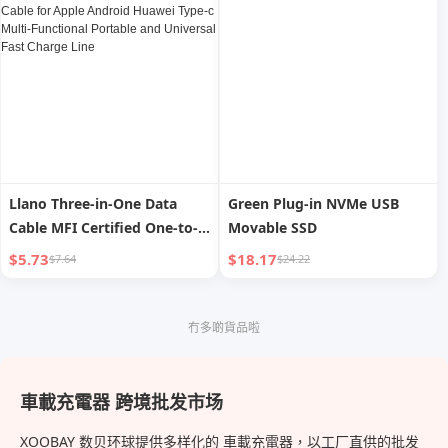
Connector
Llano Three-in-One Data
Green Plug-in NVMe USB
Cable MFI Certified One-to-
Movable SSD
Three Car Charging Cable for
$5.73
$18.17
$7.64
$24.22
Apple Android Huawei Type-
c Multi-Functional Portable
and Universal Fast Charge
冇多啲貨品啦
Line
車載充電器 跨境批发市场
XOOBAY 数贝环球提供多样化的 車載充電器，以工厂直供的批发