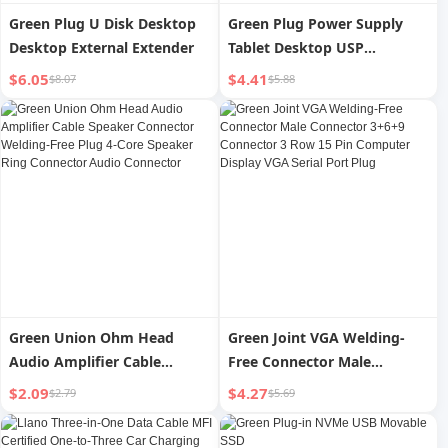
Green Plug U Disk Desktop
Green Plug Power Supply
Desktop External Extender
Tablet Desktop USP
Extender
$6.05
$4.41
$8.07
$5.88
Green Union Ohm Head
Green Joint VGA Welding-
Audio Amplifier Cable
Free Connector Male
Speaker Connector Welding-
Connector 3+6+9 Connector
$2.09
$4.27
$2.79
$5.69
Free Plug 4-Core Speaker
3 Row 15 Pin Computer
Ring Connector Audio
Display VGA Serial Port Plug