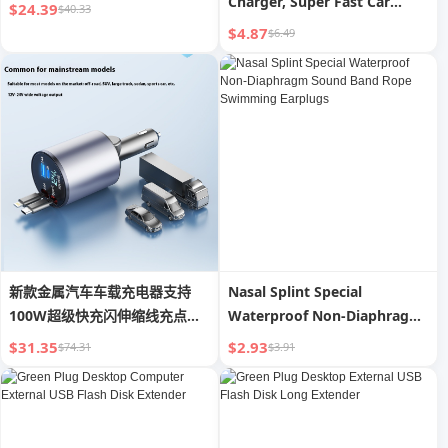
Charger, Super Fast Car
$24.39
$40.33
Charger Fast Charging, Fast
$4.87
$6.49
Charge for IPhone, for
Samsung and More
新款金属汽车车载充电器支持
Nasal Splint Special
100W超级快充闪伸缩线充点烟
Waterproof Non-Diaphragm
器车充
Sound Band Rope Swimming
$31.35
$2.93
$74.31
$3.91
Earplugs