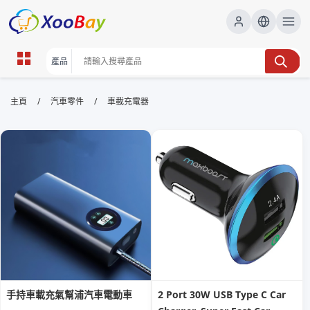
車載充電器 | XOOBAY B2B/B2C
/
/
主頁
汽車零件
車載充電器
Marketplace
車載充電器, 高速充電, 車用充電器, 汽車配件, 安全認證,
wholesale 車載充電器, XOOBAY
本頁介紹車載充電器的高速充電性能、適用車型與安全認證，提升
Google搜尋可見度，吸引車主關注與購買意向。
手持車載充氣幫浦汽車電動車
2 Port 30W USB Type C Car