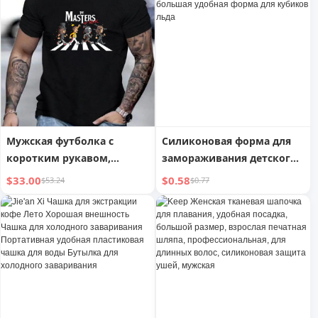
Мужская футболка с
Силиконовая форма для
коротким рукавом,
замораживания детского
удобная эластичная летняя
питания, большая удобная
$33.00
$0.58
$53.24
$0.77
модная футболка
форма для кубиков льда