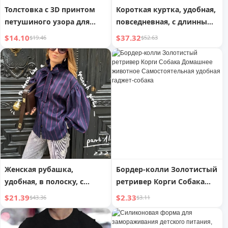
Толстовка с 3D принтом
Короткая куртка, удобная,
петушиного узора для
повседневная, с длинным
Мужчин Удобная Ретро
рукавом, стройнящая,
$14.10
$37.32
$19.46
$52.63
Худи
куртка из овечьей шерсти
Женская рубашка,
Бордер-колли Золотистый
удобная, в полоску, с
ретривер Корги Собака
контрастными цветами
Домашнее животное
$21.39
$2.33
$43.36
$3.11
Самостоятельная удобная
гаджет-собака