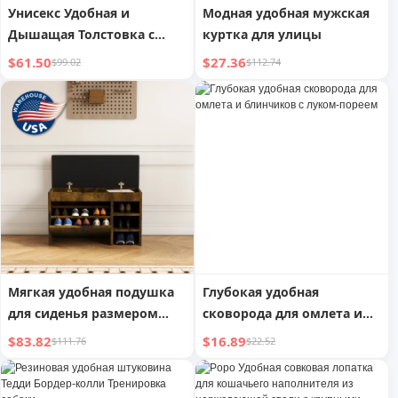
Унисекс Удобная и
Модная удобная мужская
Дышащая Толстовка с
куртка для улицы
Капюшоном
$61.50
$27.36
$99.02
$112.74
Мягкая удобная подушка
Глубокая удобная
для сиденья размером
сковорода для омлета и
31,49 дюйма,
блинчиков с луком-
$83.82
$16.89
$111.76
$22.52
многофункциональная
пореем
обувная полка с