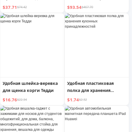
спортивная обувь
напряжения
$37.71
$93.54
$74.42
$467.70
Удобная шлейка-веревка
Удобная пластиковая
для щенка корги Тедди
полка для хранения
кухонных
$16.76
$1.74
$22.34
$2.32
принадлежностей