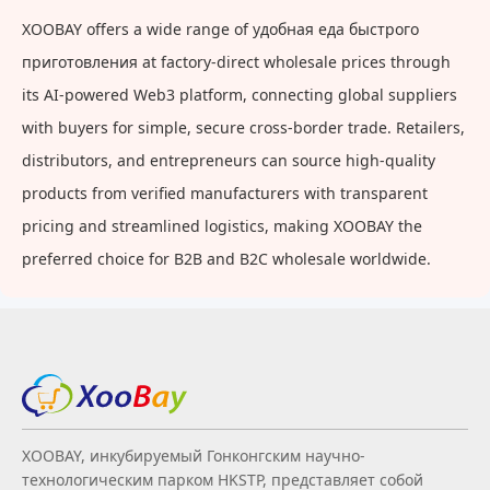
лунный подголовник,
XOOBAY offers a wide range of удобная еда быстрого
милая, из чистого хлопка,
приготовления at factory-direct wholesale prices through
комфортная
its AI-powered Web3 platform, connecting global suppliers
with buyers for simple, secure cross-border trade. Retailers,
distributors, and entrepreneurs can source high-quality
products from verified manufacturers with transparent
pricing and streamlined logistics, making XOOBAY the
preferred choice for B2B and B2C wholesale worldwide.
XOOBAY, инкубируемый Гонконгским научно-
технологическим парком HKSTP, представляет собой