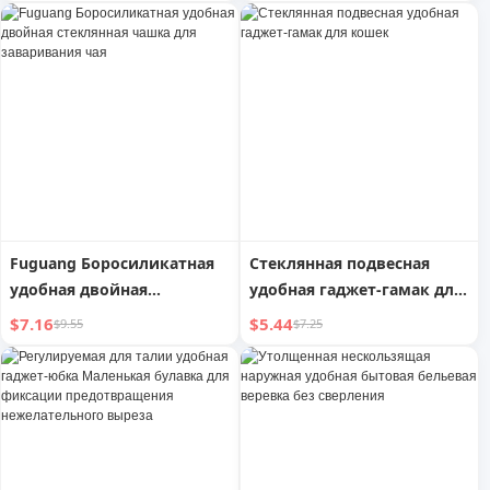
Fuguang Боросиликатная
Стеклянная подвесная
удобная двойная
удобная гаджет-гамак для
стеклянная чашка для
кошек
$7.16
$5.44
$9.55
$7.25
заваривания чая