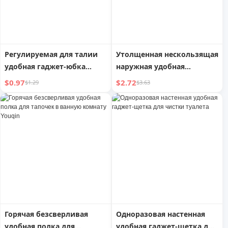
Регулируемая для талии
Утолщенная нескользящая
удобная гаджет-юбка
наружная удобная
Маленькая булавка для
бытовая бельевая веревка
$0.97
$2.72
$1.29
$3.63
фиксации
без сверления
предотвращения
нежелательного выреза
Горячая безсверливая
Одноразовая настенная
удобная полка для
удобная гаджет-щетка для