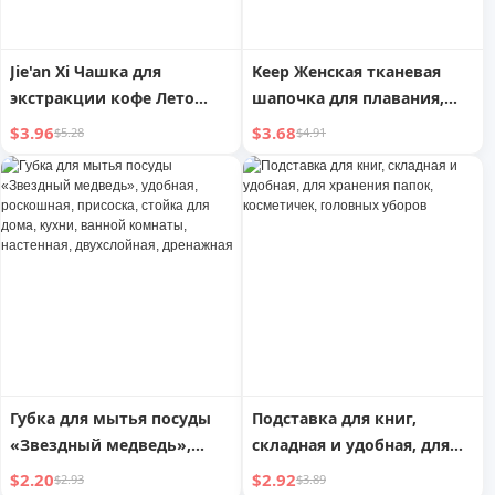
Jie'an Xi Чашка для
Keep Женская тканевая
экстракции кофе Лето
шапочка для плавания,
Хорошая внешность
удобная посадка, большой
$3.96
$3.68
$5.28
$4.91
Чашка для холодного
размер, взрослая печатная
заваривания Портативная
шляпа, профессиональная,
удобная пластиковая
для длинных волос,
чашка для воды Бутылка
силиконовая защита
для холодного
ушей, мужская
заваривания
Губка для мытья посуды
Подставка для книг,
«Звездный медведь»,
складная и удобная, для
удобная, роскошная,
хранения папок,
$2.20
$2.92
$2.93
$3.89