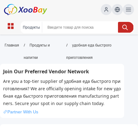
удобная еда быстрого
/
/
Главная
Продукты и
удобная еда быстрого
приготовления | XOOBAY B2B/B2C
напитки
приготовления
Marketplace
Join Our Preferred Vendor Network
еда быстрого приготовления, быстрая еда,
Are you a top-tier supplier of удобная еда быстрого при
легкие блюда, wholesale удобная еда быстрого
готовления? We are officially opening intake for new удо
приготовления, XOOBAY
бная еда быстрого приготовления manufacturing part
Удобная еда быстрого приготовления: рецепты и советы,
ners. Secure your spot in our supply chain today.
как готовить вкусно за считанные минуты.
Partner With Us