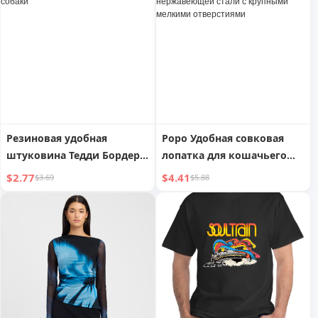
бесплатной доставкой для
гостиной и улицы
Резиновая удобная
Popo Удобная совковая
штуковина Тедди Бордер-
лопатка для кошачьего
колли Тренировка собаки
наполнителя из
$2.77
$4.41
$3.69
$5.88
нержавеющей стали с
крупными мелкими
отверстиями