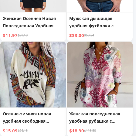
Женская Осенняя Новая
Мужская дышащая
Повседневная Удобная
удобная футболка с
Рубашка с Принтом,
коротким рукавом, летняя
$11.97
$33.00
$21.19
$53.24
Стройнящая, с Длинным
мужская для активного
Рукавом и Сборками
отдыха
Осенне-зимняя новая
Женская повседневная
удобная свободная
удобная рубашка с
повседневная толстовка с
цветочным принтом
$15.09
$18.90
$24.15
$115.50
капюшоном на шнурке