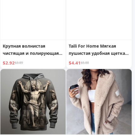
Крупная волнистая
Taili For Home Мягкая
чистящая и полирующая
пушистая удобная щетка
удобная гаджет-губка для
для мытья обуви
$2.92
$4.41
$3.89
$5.88
автомобиля