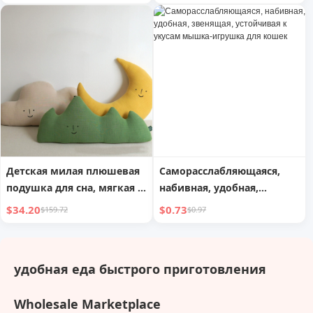
присоска, стойка для
косметичек, головных
дома, кухни, ванной
уборов
комнаты, настенная,
двухслойная, дренажная
Детская милая плюшевая
Саморасслабляющаяся,
подушка для сна, мягкая и
набивная, удобная,
удобная подушка для
звенящая, устойчивая к
$34.20
$0.73
$159.72
$0.97
новорожденных, подушка
укусам мышка-игрушка
для спинки дивана,
для кошек
декоративная подушка
удобная еда быстрого приготовления
для дома, милая, из
чистого хлопка, удобная
Wholesale Marketplace
подушка, вышитый