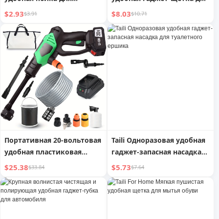
тапочек в ванную комнату
чистки туалета
$2.93
$8.03
$3.91
$10.71
Youqin
Портативная 20-вольтовая
Taili Одноразовая удобная
удобная пластиковая
гаджет-запасная насадка
мойка высокого давления
для туалетного ершика
$25.38
$5.73
$33.84
$7.64
для мойки автомобилей,
местный склад в США